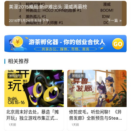
美漫2015格局:新IP难出头 漫威再霸榜
2016年1月24日 8:18 下午
下一篇
相关推荐
游戏业界
游戏业界
北京周末好去处，暴造「摊
修剪皮毛，听些闲聊！《异
开玩」独立游戏市集正式开
兽发廊》全新预告与Steam
票！
免费试玩公开
1天前
1天前