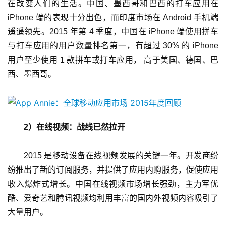
在改变人们的生活。中国、墨西哥和巴西的打车应用在 
原
iPhone 端的表现十分出色，而印度市场在 Android 手机端
创
遥遥领先。2015 年第 4 季度，中国在 iPhone 端使用拼车
游
与打车应用的用户数量排名第一，有超过 30% 的 iPhone 
戏
用户至少使用 1 款拼车或打车应用， 高于美国、德国、巴
业
西、墨西哥。
界
手
机
2）在线视频：战线已然拉开
游
戏
2015 是移动设备在线视频发展的关键一年。开发商纷
纷推出了新的订阅服务，并提供了应用内购服务，促使应用
单
收入爆炸式增长。中国在线视频市场增长强劲，主力军优
机
游
酷、爱奇艺和腾讯视频均利用丰富的国内外视频内容吸引了
戏
大量用户。