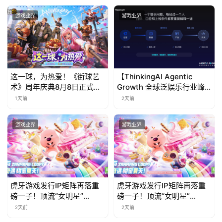
游戏业界
游戏业界
这一球，为热爱！《街球艺
【ThinkingAI Agentic
术》周年庆典8月8日正式上
Growth 全球泛娱乐行业峰
线，多重福利与全新内容同
会】Agent 时代，人到底负
1天前
2天前
步开启
责什么
游戏业界
游戏业界
虎牙游戏发行IP矩阵再落重
虎牙游戏发行IP矩阵再落重
磅一子！顶流“女明星”
磅一子！顶流“女明星”
ZANMANG LOOPY 正版3D
ZANMANG LOOPY 正版3D
2天前
2天前
消除手游《消消奇遇》惊喜
消除手游《消消奇遇》惊喜