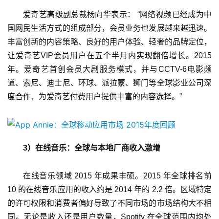
休
爱奇艺高级副总裁杨向华表示： “网络视频已经成为中
闲
国网民生活方式的组成部分，会员业务也发展越来越迅速。
游
丰富创新的内容策略、良好的用户体验、轻奢的品牌定位，
戏
让爱奇艺VIP会员用户在五个半月内实现翻倍增长。2015
年。爱奇艺首创会员大剧服务模式，并与CCTV-6电影频
2
道、索尼、迪士尼、环球、派拉蒙、狮门等全球影业公司深
0
度合作，为爱奇艺付费用户提供丰富的内容选择。”
2
5
第
十
三
3）在线音乐：全球与本地厂商收入激增
届
金
在线音乐领域 2015 年成果丰硕。2015 年全球排名前 
茶
10 的在线音乐应用的收入约是 2014 年的 2.2 倍。区域特定
奖
的许可权限和消费者偏好导致了不同市场的市场结构大不相
同。无论是收入还是用户数量，Spotify 在全球范围内均处