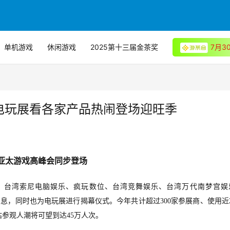
单机游戏
休闲游戏
2025第十三届金茶奖
7月
北电玩展看各家产品热闹登场迎旺季
5 亚太游戏高峰会同步登场
ead、台湾索尼电脑娱乐、疯玩数位、台湾竞舞娱乐、台湾万代南梦宫娱
要活动消息，同时也为电玩展进行揭幕仪式。今年共计超过300家参展商、使用近2
参观人潮将可望到达45万人次。