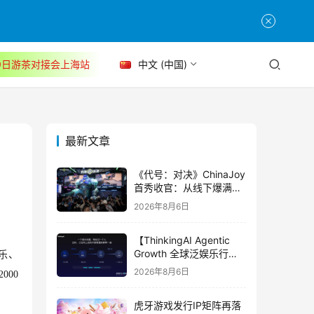
30日游茶对接会上海站
中文 (中国)
最新文章
《代号：对决》ChinaJoy
首秀收官：从线下爆满看
见玩家的真实期待
2026年8月6日
【ThinkingAI Agentic
Growth 全球泛娱乐行业
乐、
峰会】Agent 时代，人到
2026年8月6日
000
底负责什么
虎牙游戏发行IP矩阵再落