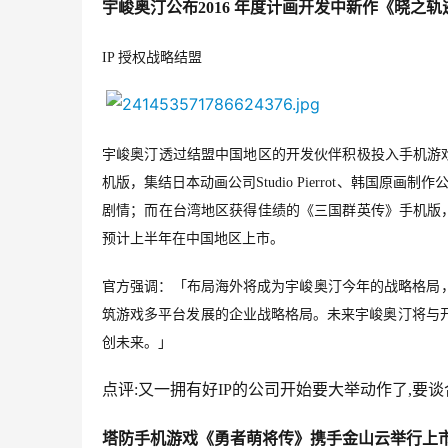
宇峻奥汀公布2016 年度计画开发中新作《晓之
IP 授权战略结盟
宇峻奥汀透过结盟中国地区的开发伙伴积极投入手机游
机版，集结日本动画公司Studio Pierrot、韩国原
剧情；而在台湾地区获得佳绩的《三国群英传》手机版
预计上半年在中国地区上市。
官方强调：「布局海外将成为宇峻奥汀今年的战略格局，
筑游戏多平台发展的企业战略格局。未来宇峻奥汀将与开
创未来。」
点评:又一拥有好IP的公司开始要大举动作了,要
塔防手机游戏《勇者萌将传》携手金山云举行上