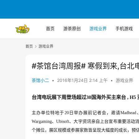
首页
游茶原创
游戏业界
手机游戏
首页
游戏业界
#茶馆台湾周报# 寒假到来,台
茶馆小二
•
2016年1月24日 2:14 上午
•
游戏业界
台湾电玩展下周登场超过30国海外买主来台 , H
主办单位特地于20日举办展前记者会，邀请Madh
Wargaming、Ubisoft、大宇资讯亲自上台宣布重
个摊位，展区规模或参展家数皆呈现大幅度的成长，预估