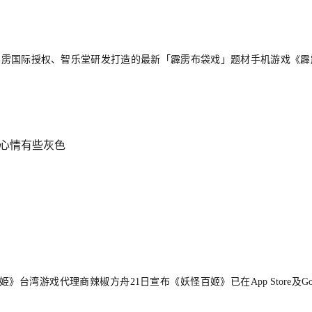
大霹雳国际授权、智乐堂研发打造的最新「霹雳布袋戏」题材手机游戏《霹
.心情有些灰色
湾游戏代理商辣椒方舟21日宣布《妖怪百姬》已在App Store及Goog