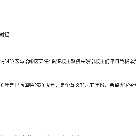
排时程
，宴请讨论区与哈啦区现任/ 资深板主聚餐来酬谢板主们平日管板辛
016 年是巴哈姆特的20 周年，是个意义非凡的年份，希望大家今