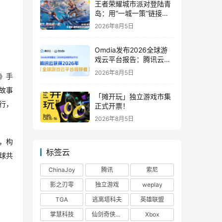
王者荣耀城市派对登陆青
岛：用“一城一策”链接海
洋场景，以双向奔赴带动
2026年8月5日
夏日文旅
Omdia发布2026全球游
戏云平台报告：腾讯云连
续两年入选“领导者”象限
2026年8月5日
》手
空故事
「摊开玩」独立游戏市集
行，
正式开票！
2026年8月5日
，构
标签云
球共
ChinaJoy
腾讯
索尼
影之刃零
独立游戏
weplay
TGA
逃离塔科夫
英雄联盟
掌慧科技
仙剑奇侠传四
Xbox