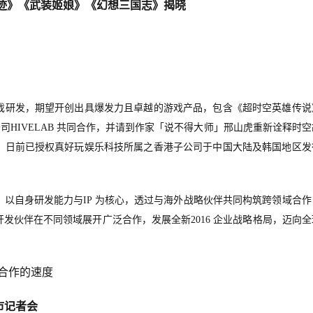
轨迹》《武装姬娘》《幻想三国志》揭晓
戏研发，期望开创出具爆发力且卓越的游戏产品，包含《超时空英雄传说
画制作公司HIVELAB 共同合作，并请到作家「说不得大师」邢山虎重新诠释时
，日前已授权真好玩娱乐科技所属之香港子公司于中国大陆及韩国地区发
以自身研发能力与IP 为核心，透过与海外战略伙伴共同构筑跨领域合作
发伙伴在不同领域展开广泛合作，发展全新2016 企业战略格局，迈向全
谈合作的速度
市记者会