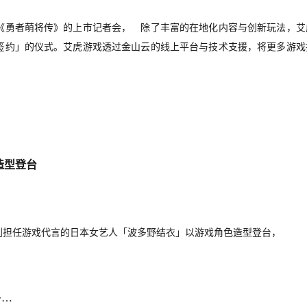
戏《勇者萌将传》的上市记者会，　除了丰富的在地化内容与创新玩法，艾
签约」的仪式。艾虎游戏透过金山云的线上平台与技术支援，将更多游戏
造型登台
到担任游戏代言的日本女艺人「波多野结衣」以游戏角色造型登台，
多…