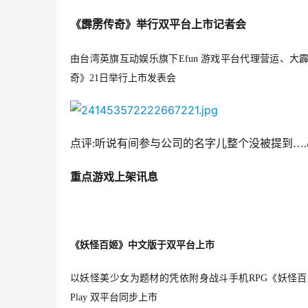
《霹雳传奇》举行双平台上市记者会
由台湾英旗互动娱乐旗下Efun 游戏平台代理营运、
奇》21日举行上市发表会
点评:听说有间参与公司的名字儿整个没被提到…
重点游戏上架讯息
《
妖怪百姬
》
中文版于双平台上市
以妖怪美少女为题材的凭依附身战斗手机RPG《妖怪百姫》台
Play 双平台同步上市