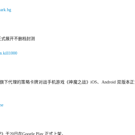
eark.bg
正式展开不删档封测
n.kill1000
代理的策略卡牌对战手机游戏《神魔之战》iOS、Android 双版本
me
日在Google Play 正式上架，