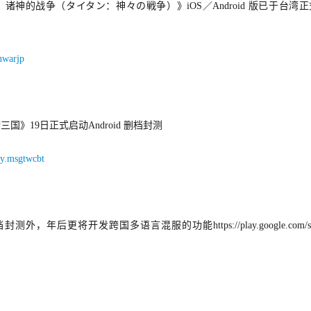
坦：诸神的战争（タイタン：神々の戦争）》iOS／Android 版已于台湾
anwarjp
国》19日正式启动Android 删档封测
ay.msgtwcbt
后更将开发跨国多语言混服的功能https://play.google.com/stor