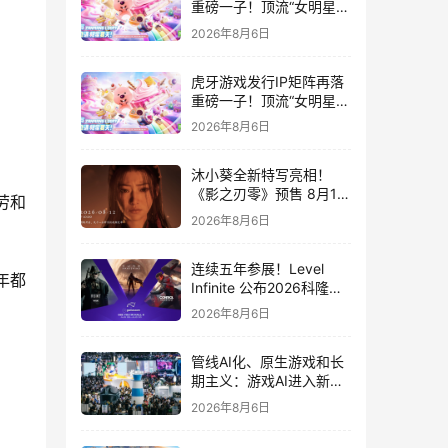
重磅一子！顶流“女明星”
ZANMANG LOOPY 正版
2026年8月6日
3D消除手游《消消奇遇》
惊喜曝光
虎牙游戏发行IP矩阵再落
重磅一子！顶流“女明星”
ZANMANG LOOPY 正版
2026年8月6日
3D消除手游《消消奇遇》
惊喜曝光
沐小葵全新特写亮相！
《影之刃零》预售 8月12
劳和
日开启
2026年8月6日
连续五年参展！Level
年都
Infinite 公布2026科隆游
戏展产品阵容
2026年8月6日
管线AI化、原生游戏和长
期主义：游戏AI进入新共
识时代
2026年8月6日