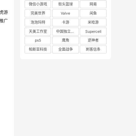
微信小游戏
街头篮球
网易
虎游
完美世界
Valve
闲鱼
推广
泡泡玛特
卡游
米哈游
天美工作室
中国独立游戏联盟
Supercell
ps5
鹰角
逆神者
帕斯亚科技
全面战争
刺客信条