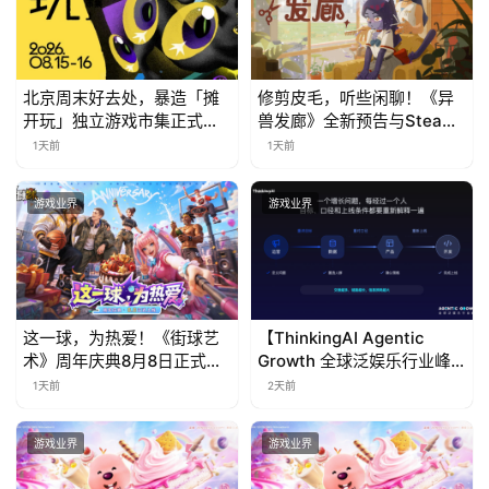
(
中
国
)
北京周末好去处，暴造「摊
修剪皮毛，听些闲聊！《异
开玩」独立游戏市集正式开
兽发廊》全新预告与Steam
票！
免费试玩公开
1天前
1天前
游戏业界
游戏业界
这一球，为热爱！《街球艺
【ThinkingAI Agentic
术》周年庆典8月8日正式上
Growth 全球泛娱乐行业峰
线，多重福利与全新内容同
会】Agent 时代，人到底负
1天前
2天前
步开启
责什么
游戏业界
游戏业界