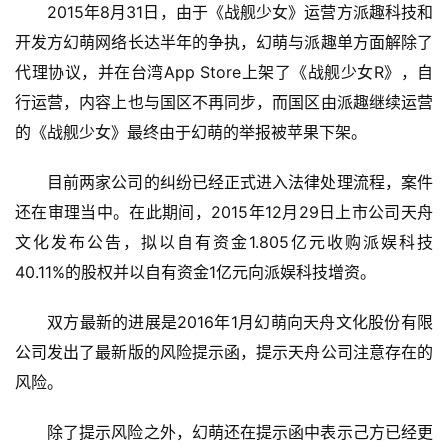
2015年8月31日，由于《战舰少女》运营方派趣科技和
开发方幻萌网络长达半年的争执，幻萌与派趣单方面解除了
代理协议，并在台湾App Store上架了《战舰少女R》，自
行运营，内容上也与国区不再同步，而国区由派趣继续运营
的《战舰少女》最终由于幻萌的举报被苹果下架。
目前两家公司的纠纷已经正式进入法律处理流程，案件
首
页
还在审理当中。在此期间，2015年12月29日上市公司天舟
文化发布公告，拟以自有资金1.805亿元收购派娱科技
游
40.11%的股权并以自有资金1亿元向派娱科技增资。
茶
原
双方最新的进展是2016年1月幻萌向天舟文化股份有限
创
公司发出了最新版的风险提示函，提示天舟公司注意存在的
风险。
游
戏
除了提示风险之外，幻萌还在提示函中表示己方已经更
业