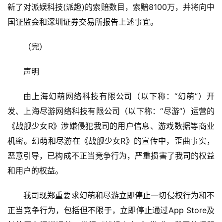
新了对派娱科技(派趣)的索赔数目，索赔8100万，并将向中
界
国证监会和深圳证券交易所报告上述事宜。
手
（完）
机
游
声明
戏
由上海幻萌网络科技有限公司（以下称：“幻萌”）开
单
机
发、上海尽游网络科技有限公司（以下称：“尽游”）运营的
游
《战舰少女R》涉嫌侵犯我司的用户信息、游戏数据等商业
戏
机密。幻萌和尽游在《战舰少女R》的宣传中，歪曲事实，
恶意引导，已构成不正当竞争行为，严重损害了我司的权益
休
和用户的权益。
闲
游
我司现郑重要求幻萌和尽游立即停止一切侵权行为和不
戏
正当竞争行为，包括但不限于，立即停止通过App Store及