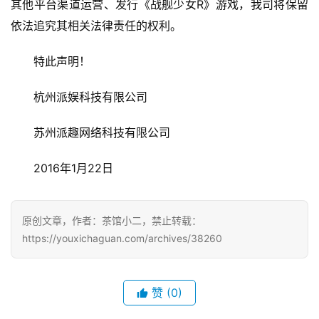
2
其他平台渠道运营、发行《战舰少女R》游戏，我司将保留
0
依法追究其相关法律责任的权利。
2
5
特此声明！
第
十
杭州派娱科技有限公司
三
届
苏州派趣网络科技有限公司
金
茶
2016年1月22日
奖
原创文章，作者：茶馆小二，禁止转载：
https://youxichaguan.com/archives/38260
7
月
3
赞
(0)
0