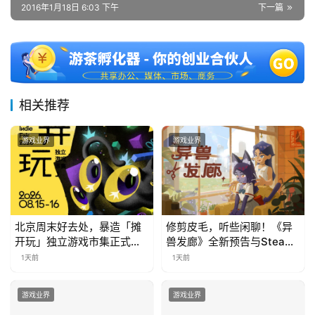
2016年1月18日 6:03 下午
下一篇
相关推荐
游戏业界
游戏业界
北京周末好去处，暴造「摊
修剪皮毛，听些闲聊！《异
开玩」独立游戏市集正式开
兽发廊》全新预告与Steam
票！
免费试玩公开
1天前
1天前
游戏业界
游戏业界