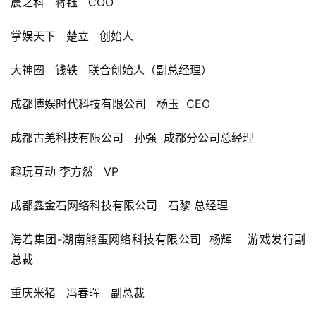
晨之科   
蒋钰   
COO
创
掌娱天下   
楚立   
创始人
游
戏
大神圈   
钱轶   
联合创始人（副总经理）
业
界
成都博娱时代科技有限公司   
杨玉  
CEO
手
成都古羌科技有限公司   
孙强  
成都分公司总经理
机
游
趣玩互动 
李方然   
VP
戏
成都鑫金石网络科技有限公司   
石黎 
总经理
单
海若集团-湖南熊蛋网络科技有限公司  
杨辉    
游戏发行副
机
游
总裁
戏
重庆米猪   
冯春晖   
副总裁
休