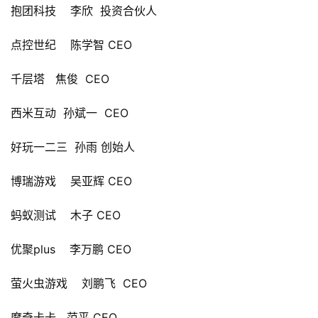
抱团科技    
李欣  投资合伙人
闲
游
点控世纪    
陈学智 CEO
戏
千层塔   
焦俊  CEO
2
0
西米互动  
孙斌一  CEO
2
5
好玩一二三  
孙雨 创始人
第
十
博瑞游戏    
吴亚辉 CEO
三
届
蚂蚁测试    
木子 CEO
金
茶
优聚plus    
李万鹏 CEO
奖
萤火虫游戏    
刘鹏飞  CEO
摩奇卡卡   
范平 CEO