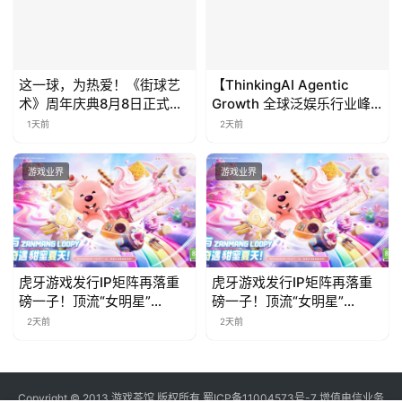
这一球，为热爱！《街球艺
【ThinkingAI Agentic
术》周年庆典8月8日正式上
Growth 全球泛娱乐行业峰
线，多重福利与全新内容同
会】Agent 时代，人到底负
1天前
2天前
步开启
责什么
游戏业界
游戏业界
虎牙游戏发行IP矩阵再落重
虎牙游戏发行IP矩阵再落重
磅一子！顶流“女明星”
磅一子！顶流“女明星”
ZANMANG LOOPY 正版3D
ZANMANG LOOPY 正版3D
2天前
2天前
消除手游《消消奇遇》惊喜
消除手游《消消奇遇》惊喜
曝光
曝光
Copyright © 2013 游戏茶馆 版权所有
蜀ICP备11004573号-7
增值电信业务