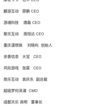
7
月
麟游互动   
廖鹏 CEO
3
游魂科技    唐磊 CEO
0
聚乐互动    
周恒达 CEO
日
游
重庆漫想族    
刘晓屿  创始人
茶
余香信息   
大宝   CEO
对
风际游戏   
张霆   CEO
接
会
简乐互动   
袁庆东  副总裁
上
超级梦
何泽浦  CMO
海
成都天乐 商明   董事长
站