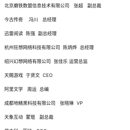
北京磨铁数盟信息技术有限公司   
张超   
副总裁
今古传奇    
冯川   
总经理
迅雷阅读  
陈强  
副总经理
杭州狂想网络科技有限公司  
陈炳烨  
总经理
绍兴幻想网络有限公司  
张佳乐 
运营总监
天赐游戏  
于贤文  
CEO
首
阿里文学   
周运  
总编
页
成都地精黑科技有限公司   
张晓琳  
VP
游
天象互动  
蒙琨   
副总裁
茶
原