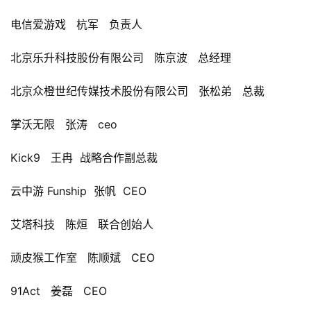
电信爱游戏   
杭军   
负责人
北京乐升科技股份有限公司   
陈京波   
总经理
北京众橙世纪传媒技术股份有限公司   
张松弟   
总裁
掌沃无限   
张涛   
ceo
Kick9   
王冉  
战略合作副总裁
云中游 Funship  
张帆  
CEO
艾塔科技   
陈烜   联合创始人
顽皮猴工作室   
陈顺斌   
CEO
91Act   
姜磊   
CEO