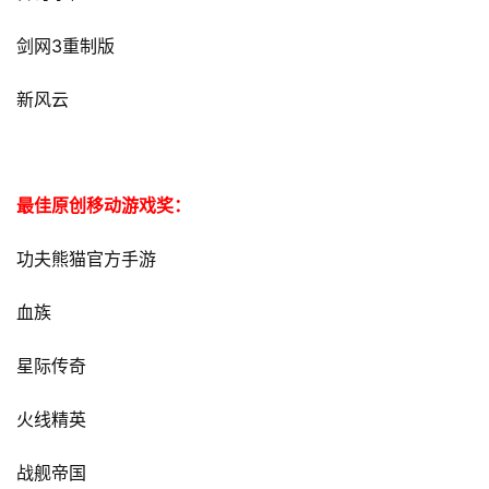
3
剑网
重制版
首
新风云
页
游
最佳原创移动游戏奖：
茶
原
功夫熊猫官方手游
创
血族
游
戏
星际传奇
业
界
火线精英
手
战舰帝国
机