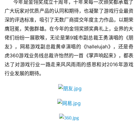
今年是金翎奖成立十周年，十年来每一次颁奖都承载了
广大玩家对优质产品的认同和期待，也凝聚了游戏行业最资
深的评选标准，吸引了无数厂商提交年度主力作品，以期荣
膺冠冕，笑傲群雄。在今年的金翎奖颁奖典礼上，业界的大
9
佬们纷纷一展歌喉，无论是第
城市副总裁王勇演唱的《朋
hallelujah
友》，网易游戏副总裁黄卓演唱的《
》，还是奇
360
虎
游戏业务线总裁许怡然的一首《掌声响起来》，都表
2016
达了对游戏行业一路走来风风雨雨的感恩和对
年游戏
行业发展的期待。