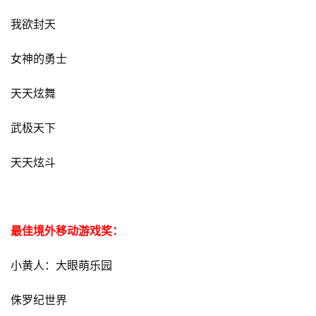
游
我欲封天
戏
女神的勇士
单
机
天天炫舞
游
戏
武极天下
休
天天炫斗
闲
游
戏
最佳境外移动游戏奖：
2
小黄人：大眼萌乐园
0
2
5
侏罗纪世界