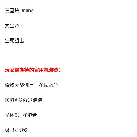
Online
三国杀
大皇帝
生死狙击
玩家最期待的家用机游戏：
植物大战僵尸：花园战争
A
哆啦
梦奇妙泡泡
5
光环
：守护者
6
极限竞速