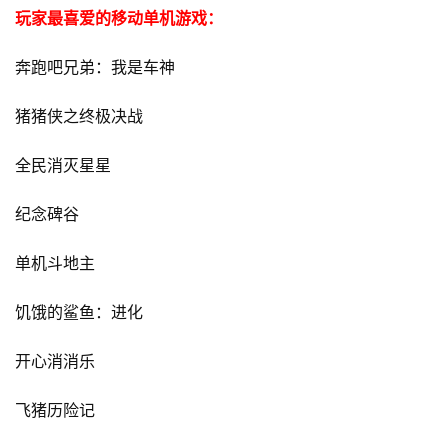
茶
玩家最喜爱的移动单机游戏：
对
奔跑吧兄弟：我是车神
接
会
猪猪侠之终极决战
上
全民消灭星星
海
纪念碑谷
站
单机斗地主
中
饥饿的鲨鱼：进化
文
(
开心消消乐
中
国
飞猪历险记
)