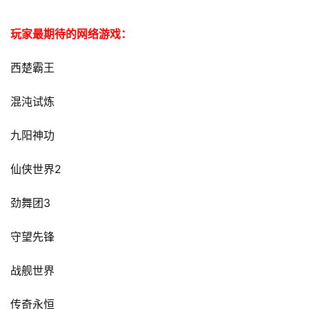
玩家最期待的网络游戏：
西楚霸王
混沌试炼
九阳神功
2
仙侠世界
3
劲舞团
守望先锋
战舰世界
传奇永恒