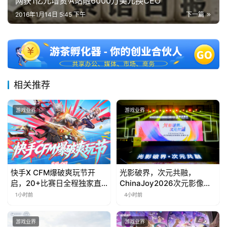
网获1亿元增资·A站融6000万美元换CEO
2016年1月14日 5:45 下午
下一篇
相关推荐
游戏业界
游戏业界
快手X CFM爆破爽玩节开
光影破界，次元共融，
启，20+比赛日全程独家直
ChinaJoy2026次元影像生
播
态标准化发展大会盛大召开
1小时前
4小时前
游戏业界
游戏业界