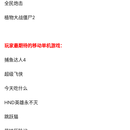
全民炮击
2
植物大战僵尸
玩家最期待的移动单机游戏：
4
捕鱼达人
超级飞侠
今天吃什么
HND
英雄永不灭
跳跃猫