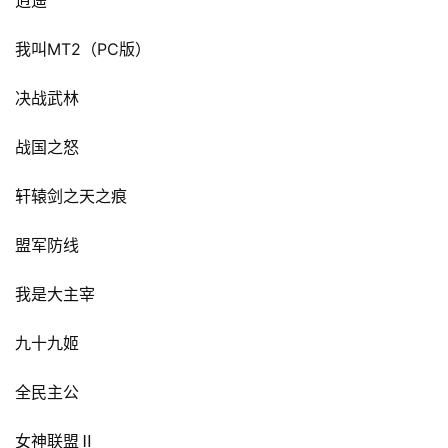
逍遥
MT2
PC
我叫
（
版）
决战武林
战国之怒
轩辕剑之天之痕
盟军防线
我是大主宰
九十九姬
全民主公
女神联盟Ⅱ