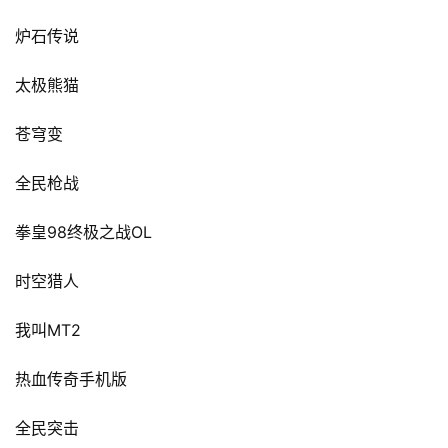
炉石传说
太极熊猫
苍穹变
全民枪战
98
OL
拳皇
终极之战
时空猎人
MT2
我叫
热血传奇手机版
全民突击