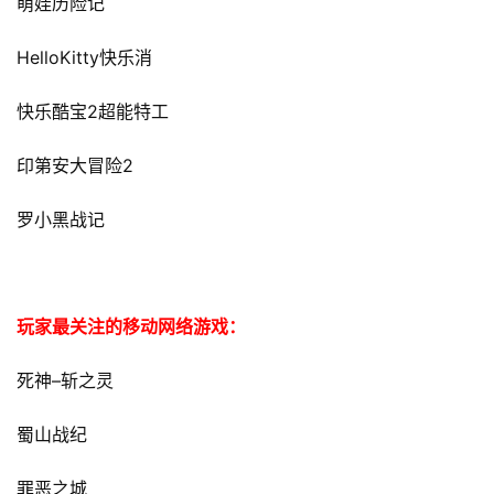
萌娃历险记
HelloKitty
快乐消
2
快乐酷宝
超能特工
2
印第安大冒险
罗小黑战记
玩家最关注的移动网络游戏：
–
死神
斩之灵
蜀山战纪
罪恶之城