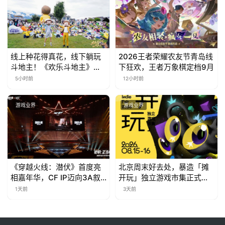
线上种花得真花，线下躺玩
2026王者荣耀农友节青岛线
斗地主！《欢乐斗地主》欢
下狂欢，王者万象棋定档9月
乐中国行·云南站精彩盘点
5小时前
12小时前
游戏业界
游戏业界
《穿越火线：潜伏》首度亮
北京周末好去处，暴造「摊
相嘉年华，CF IP迈向3A叙
开玩」独立游戏市集正式开
事新高度
票！
1天前
3天前