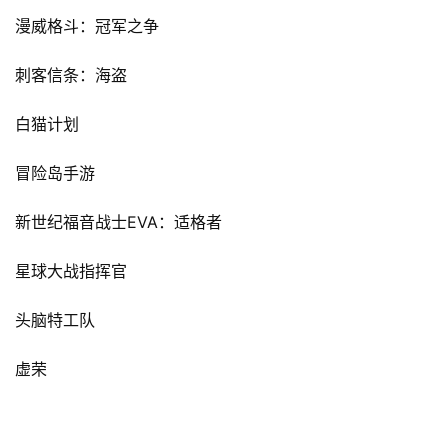
第
十
漫威格斗：冠军之争
三
届
刺客信条：海盗
金
茶
白猫计划
奖
冒险岛手游
EVA
新世纪福音战士
：适格者
7
星球大战指挥官
月
3
头脑特工队
0
虚荣
日
游