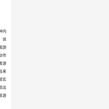
种内
：说
国游
动市
着游
当来
营实
现出
易游