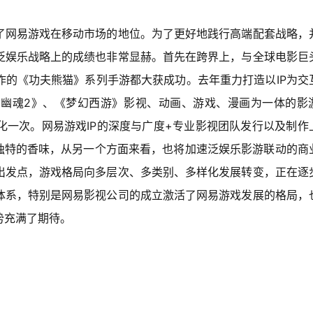
了网易游戏在移动市场的地位。为了更好地践行高端配套战略，
泛娱乐战略上的成绩也非常显赫。首先在跨界上，与全球电影巨
IP
作的《功夫熊猫》系列手游都大获成功。去年重力打造以
为交
2
女幽魂
》、《梦幻西游》影视、动画、游戏、漫画为一体的影
IP
+
化一次。网易游戏
的深度与广度
专业影视团队发行以及制作
独特的香味，从另一个方面来看，也将加速泛娱乐影游联动的商
出发点，游戏格局向多层次、多类别、多样化发展转变，正在逐
体系，特别是网易影视公司的成立激活了网易游戏发展的格局，
势充满了期待。