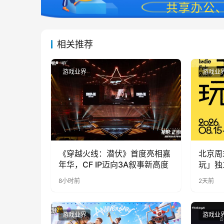
相关推荐
游戏业界
游戏业
《穿越火线：潜伏》首度亮相嘉
北京周
年华，CF IP迈向3A叙事新高度
玩」独
8小时前
2天前
游戏业界
游戏业