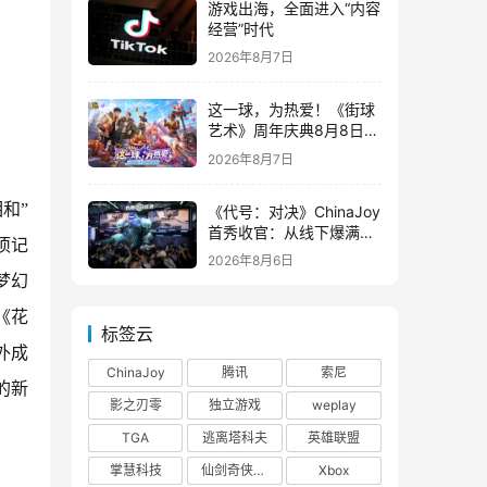
游戏出海，全面进入“内容
经营”时代
2026年8月7日
这一球，为热爱！《街球
艺术》周年庆典8月8日正
式上线，多重福利与全新
2026年8月7日
内容同步开启
和”
《代号：对决》ChinaJoy
首秀收官：从线下爆满看
项记
见玩家的真实期待
2026年8月6日
梦幻
《花
标签云
外成
ChinaJoy
腾讯
索尼
的新
影之刃零
独立游戏
weplay
TGA
逃离塔科夫
英雄联盟
掌慧科技
仙剑奇侠传四
Xbox