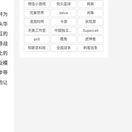
微信小游戏
街头篮球
网易
完美世界
Valve
闲鱼
并为
泡泡玛特
卡游
米哈游
头华
天美工作室
中国独立游戏联盟
Supercell
互的
ps5
鹰角
逆神者
游战
帕斯亚科技
全面战争
刺客信条
上的
业模
步带
也让