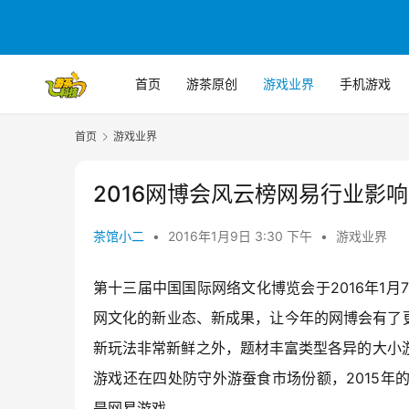
首页
游茶原创
游戏业界
手机游戏
首页
游戏业界
2016网博会风云榜网易行业影
茶馆小二
•
2016年1月9日 3:30 下午
•
游戏业界
2016
1
7
第十三届中国国际网络文化博览会于
年
月
网文化的新业态、新成果，让今年的网博会有了
新玩法非常新鲜之外，题材丰富类型各异的大小
2015
游戏还在四处防守外游蚕食市场份额，
年
是网易游戏。