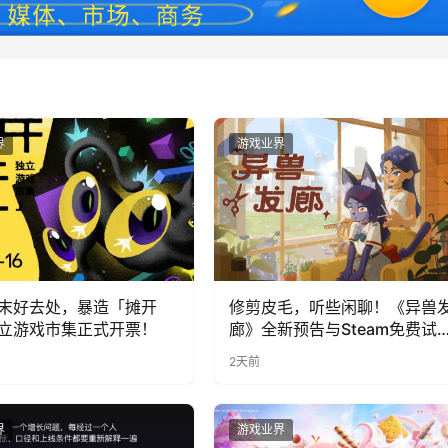
界
游戏业界
末好去处，暴造「摊开
修剪皮毛，听些闲聊！《异兽
立游戏市集正式开票！
廊》全新预告与Steam免费试
公开
2天前
界
游戏业界