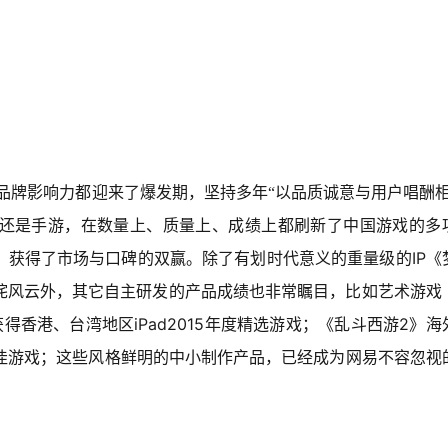
品牌影响力都迎来了爆发期，坚持多年“以品质诚意与用户唱酬相
还是手游，在数量上、质量上、成绩上都刷新了中国游戏的多
IP
，获得了市场与口碑的双赢。除了有划时代意义的重量级的
《
咤风云外，其它自主研发的产品成绩也非常瞩目，比如艺术游戏
iPad2015
2
获得香港、台湾地区
年度精选游戏；《乱斗西游
》海
佳游戏；这些风格鲜明的中小制作产品，已经成为网易不容忽视
。