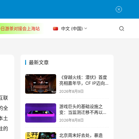
30日游茶对接会上海站
中文 (中国)
最新文章
《穿越火线：潜伏》首度
亮相嘉年华，CF IP迈向
3A叙事新高度
2026年8月9日
互联
游戏巨头的基础设施之
的全
变：当监测迁移不再以中
断为代价
本土
2026年8月8日
注的
北京周末好去处，暴造