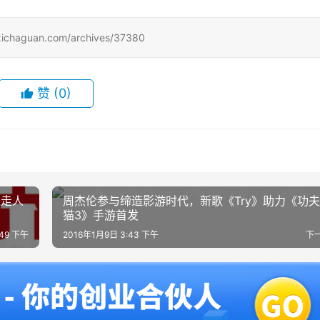
uan.com/archives/37380
赞
(0)
钱走人
周杰伦参与缔造影游时代，新歌《Try》助力《功
猫3》手游首发
:49 下午
2016年1月9日 3:43 下午
下