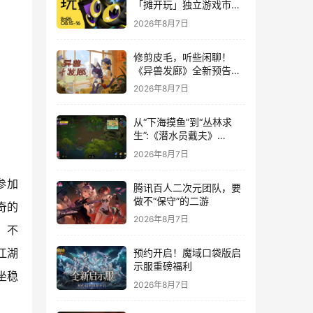
「摊开玩」独立游戏市集
正式开票！
2026年8月7日
修剪皮毛，听些闲聊！
《异兽发廊》全新预告与
Steam免费试玩公开
2026年8月7日
从“下海摸鱼”到“丛林求
生”:《潜水员戴夫》
DLC《丛林》移动端定档
2026年8月7日
8月14日
参加
腾讯百人二次元团队，要
做不“保守”的二游
奇的
2026年8月7日
，不
预约开启！魔域口袋版启
江湖
示服重磅福利
坐稳
2026年8月7日