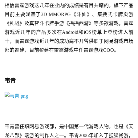
相信雷霆游戏这几年在业内的成绩是有目共睹的，
旗下产品
3
目前主要涵盖了3D MMORPG《斗仙》、集换式卡牌页游
0
《乱战》及真智斗卡牌手游《摇摇西游》等多款游戏
，
雷霆
日
游戏近几年的产品多次在Android和iOS榜单上登榜进入前
十，而雷霆游戏近几年的成功离不开曾供职于网易游戏市场
游
部的翟建，目前翟建在雷霆游戏中任雷霆游戏COO。
茶
对
接
韦青
会
上
海
站
韦青曾任职网易游戏部，是中国第一代游戏人物，也是《天
龙八部》端游的制作人之一。韦青2006年加入了搜狐畅游，