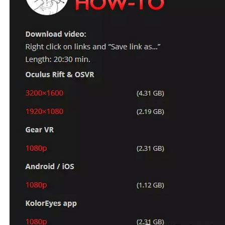
首
页
游
茶
原
创
游
戏
业
界
手
机
游
戏