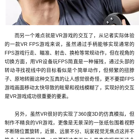
会
上
海
而另一个难点就是VR游戏的交互了，从记者实际体验
站
的一款VR FPS游戏来说，虽然通过手柄能够实现通常的
FPS游戏行走、瞄准、射击、换枪等常规动作，但在视角的
切换方面，用VR设备玩FPS简直是一种摧残，通过头部的
中
转动寻找视线中的目标看似是个简单动作，但频繁的扭脖
文
子、原地转圈这种交互真的让人感觉很奇怪，更不要提FPS
(
游戏画面移动太快导致的眩晕和视线模糊了，实现好的交互
中
是VR游戏成功很重要的要素。
国
)
另外，虽然VR很好的实现了360度3D的仿真模拟，但
制作不精良的VR游戏，更像是无景深的一张纸包围着视野
不断随位置旋转，近景、远景不分、玩家视觉无焦点这并不