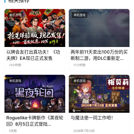
相关推荐
单机游戏
单机游戏
以牌会友打出真功夫！《功
两年前11天卖出100万份的买
夫牌》EA现已正式发售
断制二游，用DLC重新定义
行业标杆
13小时前
17小时前
单机游戏
单机游戏
Roguelike卡牌新作《黑夜轮
与魔法使一同工作吧！
回》8月5日正式登陆
Steam，首发9折优惠开启
5天前
2026年7月23日