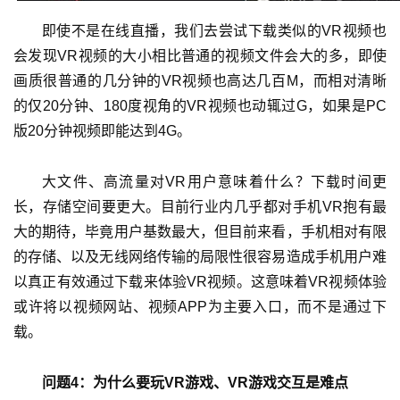
单
即使不是在线直播，我们去尝试下载类似的VR视频也
机
会发现VR视频的大小相比普通的视频文件会大的多，即使
游
戏
画质很普通的几分钟的VR视频也高达几百M，而相对清晰
的仅20分钟、180度视角的VR视频也动辄过G，如果是PC
休
版20分钟视频即能达到4G。
闲
游
大文件、高流量对VR用户意味着什么？下载时间更
戏
长，存储空间要更大。目前行业内几乎都对手机VR抱有最
大的期待，毕竟用户基数最大，但目前来看，手机相对有限
2
的存储、以及无线网络传输的局限性很容易造成手机用户难
0
以真正有效通过下载来体验VR视频。这意味着VR视频体验
2
5
或许将以视频网站、视频APP为主要入口，而不是通过下
第
载。
十
三
问题4：为什么要玩VR游戏、VR游戏交互是难点
届