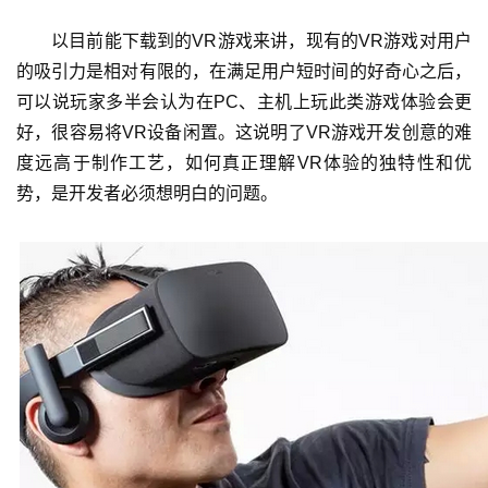
金
以目前能下载到的VR游戏来讲，现有的VR游戏对用户
茶
奖
的吸引力是相对有限的，在满足用户短时间的好奇心之后，
可以说玩家多半会认为在PC、主机上玩此类游戏体验会更
好，很容易将VR设备闲置。这说明了VR游戏开发创意的难
度远高于制作工艺，如何真正理解VR体验的独特性和优
7
势，是开发者必须想明白的问题。
月
3
0
日
游
茶
对
接