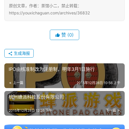
三
原创文章，作者：茶馆小二，禁止转载：
届
https://youxichaguan.com/archives/36832
金
茶
奖
赞
(0)
生成海报
7
月
IPO由核准制改为注册制，明年3月1日施行
3
上一篇
2015年12月28日 10:56 上午
0
杭州蜂派科技股份有限公司
日
游
2015年12月28日 12:26 下午
下一篇
茶
对