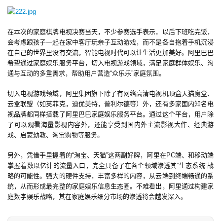
单
在本次的家庭棋牌电视决赛当天，不少参赛选手表示，以后下班吃完饭，
机
会考虑跟孩子一起在家中客厅玩亲子互动游戏，而不是各自抱着手机沉浸
游
在自己的世界里没有交流，智能电视时代可以让生活更加美好。阿里巴巴
戏
希望通过家庭娱乐服务平台，切入电视游戏领域，满足家庭群体娱乐、沟
通与互动的多重需求，帮助用户营造“众乐乐”家庭氛围。
休
切入电视游戏领域，阿里集团旗下除了有网络高清电视机顶盒天猫魔盒、
闲
云盒联盟（如英菲克，迪优美特，普利尔德等）外，还有多家国内知名电
游
视品牌都同样搭载了阿里巴巴家庭娱乐服务平台。通过这个平台，用户除
戏
了可以观看海量影视内容外，还能享受到国内外主流影视大作、经典游
戏、启蒙幼教、淘宝购物等服务。
2
另外，凭借手里握着的“淘宝、天猫”这两副好牌，阿里在PC端、和移动端
0
掌握着数以亿计的流量入口，完全具备了在各个领域渗透其“生态系统”战
2
略的可能性。强大的硬件支持，丰富多样的内容，从云端到终端畅通的系
统，从而形成最完整的家庭娱乐信息生态圈。不难看出，阿里通过构建家
5
庭数字娱乐战略，其在家庭娱乐细分市场的渗透将会越发深入。
第
十