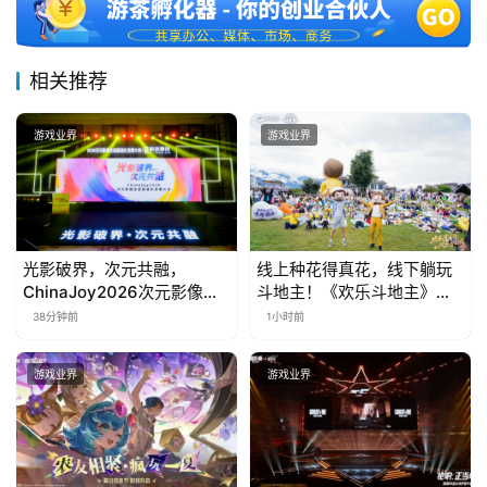
接
会
相关推荐
上
游戏业界
游戏业界
海
站
光影破界，次元共融，
线上种花得真花，线下躺玩
中
ChinaJoy2026次元影像生
斗地主！《欢乐斗地主》欢
文
态标准化发展大会盛大召开
乐中国行·云南站精彩盘点
38分钟前
1小时前
(
中
游戏业界
游戏业界
国
)