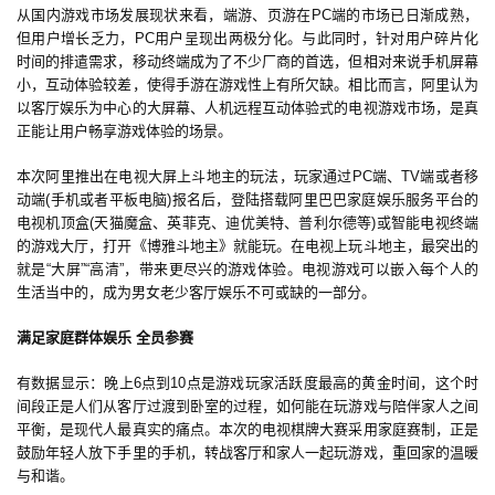
从国内游戏市场发展现状来看，端游、页游在PC端的市场已日渐成熟，
但用户增长乏力，PC用户呈现出两极分化。与此同时，针对用户碎片化
首
时间的排遣需求，移动终端成为了不少厂商的首选，但相对来说手机屏幕
页
小，互动体验较差，使得手游在游戏性上有所欠缺。相比而言，阿里认为
以客厅娱乐为中心的大屏幕、人机远程互动体验式的电视游戏市场，是真
正能让用户畅享游戏体验的场景。
游
茶
本次阿里推出在电视大屏上斗地主的玩法，玩家通过PC端、TV端或者移
原
动端(手机或者平板电脑)报名后，登陆搭载阿里巴巴家庭娱乐服务平台的
创
电视机顶盒(天猫魔盒、英菲克、迪优美特、普利尔德等)或智能电视终端
的游戏大厅，打开《博雅斗地主》就能玩。在电视上玩斗地主，最突出的
就是“大屏”“高清”，带来更尽兴的游戏体验。电视游戏可以嵌入每个人的
游
生活当中的，成为男女老少客厅娱乐不可或缺的一部分。
戏
业
满足家庭群体娱乐 全员参赛 
界
有数据显示：晚上6点到10点是游戏玩家活跃度最高的黄金时间，这个时
间段正是人们从客厅过渡到卧室的过程，如何能在玩游戏与陪伴家人之间
手
平衡，是现代人最真实的痛点。本次的电视棋牌大赛采用家庭赛制，正是
机
鼓励年轻人放下手里的手机，转战客厅和家人一起玩游戏，重回家的温暖
游
与和谐。
戏