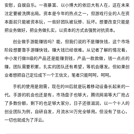
三
安慰，自娱自乐。一夜暴富、以小博大的依旧大有人在，这在未来
届
注定要被洗牌出局。资本是今年的热点之一，但游戏行业的人在资
金
本面前只能被资本玩，一些好团队被玩惨、玩坏。想要改变只能是
茶
奖
把业务做好，把业务做扎实，以资本的方式去强势对抗资本。
创业做手游能赚钱吗？能，但我们说的不是赚快钱，这个市场
阶段想要靠手游赚快钱，赚大钱已经很难。从记者了解的情况看，
7
中小发行做B级的产品还是能赚到钱，产品一款款做，钱一点点的
赚，团队需要积累，扎实的团队还有希望，等机会爆发。但如果创
月
业者想把自己定位成下一个王信文，笔者只能呵呵，呵呵。
3
手机的使用是刚需，现在的00后就是玩着移动设备长起来的一
0
代。手游的机会也还是有，市场盘子也够大，腾讯网易等大厂抢占
日
了多数份额，剩下的也足够大家分，日子还很滋润，以一个十人的
游
创业团队为例，自研自发，月流水50万完全够用。但没有了信心，
一切也就成为了浮云。
茶