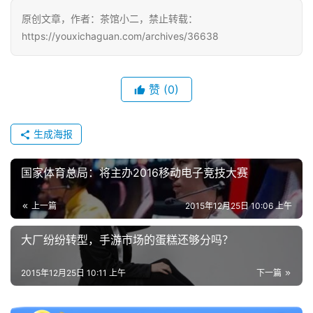
对
原创文章，作者：茶馆小二，禁止转载：
接
https://youxichaguan.com/archives/36638
会
上
赞
(0)
海
站
生成海报
国家体育总局：将主办2016移动电子竞技大赛
中
文
上一篇
2015年12月25日 10:06 上午
(
中
大厂纷纷转型，手游市场的蛋糕还够分吗？
国
)
2015年12月25日 10:11 上午
下一篇