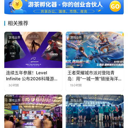
相关推荐
游戏业界
游戏业界
连续五年参展！Level
王者荣耀城市派对登陆青
Infinite 公布2026科隆游戏
岛：用“一城一策”链接海洋
展产品阵容
场景，以双向奔赴带动夏日
3小时前
15小时前
文旅
游戏业界
游戏业界