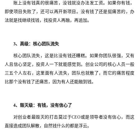
账上没有钱真的很痛苦，没钱就没办法发工资。如果你有钱，
即使项目失败了，还可以再开新项目。没有钱了还是挺痛苦的，办
首
法就是找继续找钱，找投资人再融，再追加。
页
游
3、高级：核心团队流失
茶
原
核心团队流失，这是比没有钱还糟糕。如果你团队很强，又有
创
人且信心坚定，投资人一下就能感觉到。创业公司的核心人员一般
三五个人左右，这里面有人流失，团队也就散了，而它的痛苦程度
游
比那个没有钱了还痛苦，因为有人还能融到钱。
戏
业
界
4、毁灭级：有钱，没有信心了
手
对创业者最毁灭的打击莫过于CEO或是领导者没有信心，而这
机
直接造成团队解散，自然钱什么的都是浮云。
游