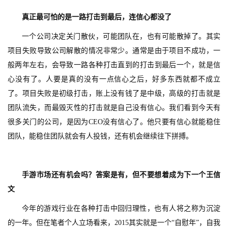
戏
真正最可怕的是一路打击到最后，连信心都没了
单
一个公司决定关门散伙，可能团队在，也有可能散掉了。其实
机
项目失败导致公司解散的情况非常少。通常是由于项目不成功，一
游
戏
般两年左右，会导致一路各种打击直到的打击到最后一个，就是信
心没有了。人要是真的没有一点信心之后，好多东西就都不成立
休
了。项目失败是初级打击，账上没有钱了是中级，高级的打击就是
闲
团队流失，而最毁灭性的打击就是自己没有信心。我们看到今天有
游
很多关门的公司，是因为CEO没有信心了。他只要有信心就能稳住
戏
团队，能稳住团队就会有人投钱，还有机会继续往下拼搏。
2
0
手游市场还有机会吗？答案是有，但不要想着成为下一个王信
2
文
5
第
今年的游戏行业在各种打击中回归理性，也有人将之称为沉淀
十
的一年。但在笔者个人立场看来，2015其实就是一个“自慰年”，自我