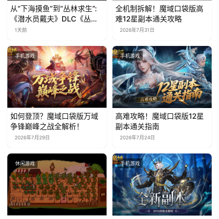
从“下海摸鱼”到“丛林求生”:
全机制拆解！魔域口袋版高
《潜水员戴夫》DLC《丛
难12星副本通关攻略
林》移动端定档8月14日
1天前
2026年7月31日
手机游戏
手机游戏
如何登顶？魔域口袋版万域
高难攻略！魔域口袋版12星
争锋巅峰之战全解析！
副本通关指南
2026年7月29日
2026年7月24日
休闲游戏
手机游戏