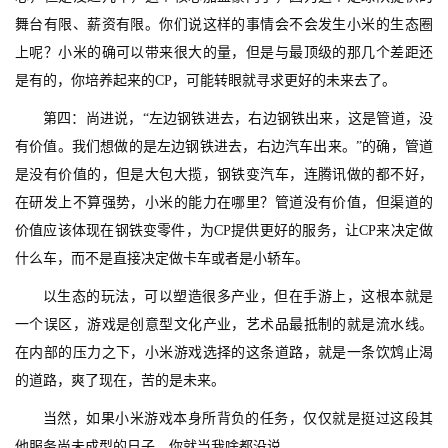
舞台有限、薪资有限。你们说这样的事情会不会发生小米的生态圈
上呢？小米的确可以带来很大的量，但是与最顶级的那几个差距还
7
是有的，你培养起来的CP，可能转眼就寻求更好的未来去了。
月
第四：尚进说，“左边钢铁进去，右边钢铁出来，这是管道，没
有价值。我们想做的是左边钢铁进去，右边汽车出来。”的确，管道
3
是没有价值的，但是大包大揽，钢铁变汽车，连腾讯做的都不好，
0
在研发上不算强势，小米的能力在哪里？管道没有价值，但渠道的
日
价值应该体现在钢铁变零件，为CP提供更好的服务，让CP来决定做
游
什么车，而不是直接决定做卡车或者是小轿车。
茶
以生态的玩法，可以塑造很多产业，但在手游上，这根本就是
一个误区，游戏是创意型文化产业，艺术品最抵制的就是流水线。
对
在内部的压力之下，小米游戏选择的这条道路，就是一条饮鸩止渴
接
的道路，爽了现在，苦的是未来。
会
当然，如果小米游戏本身所背负的任务，仅仅就是挺过这段其
上
他服务尚未成型的日子，你就当我啥都没说。