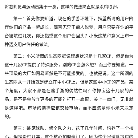
戏
将裁判员与运动员集于一身，这样的做法简直就是杀鸡取卵。
第一：首先你要知道，现在的手游环境下，指望所谓的用户陪
休
闲
伴你们的产品一起成长，简直无异于痴人说梦，用户只要在你的平
游
台被坑过几次，你还指望这个用户会回头？小米这某种意义上市一
戏
种透支用户信任的做法。
第二：小米所谓的生态圈据说理想状况是十几家CP，但是你为
2
这十几家CP提供了特殊服务，别的CP会怎么想？而且你要知道，一
0
些顶级的大厂如网易断然是不可能接受的。也就是说，这个所谓的
2
5
生态圈从一开始就是建立在中小CP上，但是这些中小CP的产品，某
第
个角度，大家不都是在赌手游的偶然性吗？你押宝这十几家的产
十
品，是不是会放弃更多的可能？打开一扇窗，关上一扇门，无非就
三
是这样吧。市场的选择应该交给市场，而不应该是你小米来决定
届
的。
金
茶
第三：某足球队，倾全队之力，花了几年时间，培养了一个核
奖
心，但是没过几年，这个核心加盟豪门了，因为这个足球队提供的