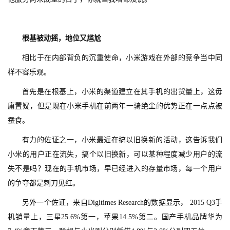
海
站
根基被动摇，地位又尴尬
相比于在内部背负的沉重使命，小米游戏在外部的竞争当中同
中
样不容乐观。
文
首先是在根基上，小米的渠道建立在其手机的出货量上，这毋
(
庸置疑，但是现在小米手机在前两年一骑绝尘的优势正在一点点被
中
蚕食。
国
)
有力的佐证之一，小米最近在搞以旧换新的活动，这告诉我们
小米的用户正在流失，搞个以旧换新，可以某种程度减少用户的流
失不是吗？现在的手机市场，早已经进入的存量市场，每一个用户
的争夺都是刺刀见红。
另外一个佐证，来自Digitimes Research的数据显示， 2015 Q3手
机销量上，三星25.6%第一，苹果14.5%第二。国产手机品牌华为