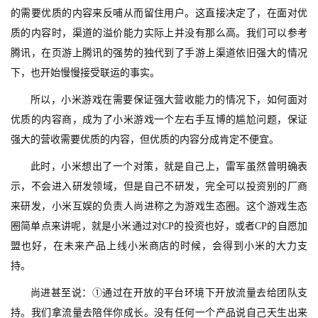
的需要优质的内容来反哺从而留住用户。这直接决定了，在面对优
质的内容时，渠道的溢价能力实际上并没有那么高。我们可以参考
腾讯，在页游上腾讯的强势的独代到了手游上渠道依旧强大的情况
下，也开始慢慢接受联运的事实。
所以，小米游戏在需要保证强大营收能力的情况下，如何面对
优质的内容商，成为了小米游戏一个左右手互博的尴尬问题，保证
强大的营收需要优质的内容，但优质的内容分成肯定不便宜。
此时，小米想出了一个对策，就是自己上，雷军虽然曾明确表
示，不会进入研发领域，但是自己不研发，完全可以投资别的厂商
来研发，小米互娱的负责人尚进称之为游戏生态圈。这个游戏生态
圈简单点来讲呢，就是小米通过对CP的投资也好，或者CP的自愿加
盟也好，在未来产品上线小米商店的时候，会得到小米的大力支
首
持。
页
尚进甚至说：①通过在开放的平台环境下开放流量去给团队支
持。我们拿流量去陪伴你成长。没有任何一个产品说自己天生出来