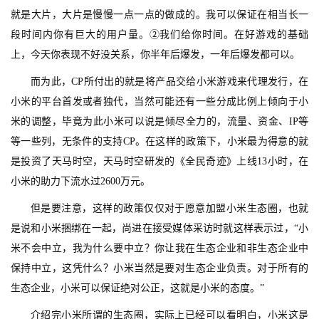
游
就是大片，大片是慢慢一点一点的做成的。我可以保证在相当长一
茶
段时间内你有巨大的用户量。②我们给你时间。在好游戏的基础
原
创
上，今天你表现不好没关系，你半年后爆发，一年后爆发都可以。
而为此，CP所付出的就是将产品交给小米游戏来代理发行，在
游
小米的平台首发或者独代，当然可能还有一些分成比例上倾向于小
戏
米的调整，毕竟为此小米可以说是倾尽全力的，流量、资金、IP等
业
等一些列，无条件的支持CP。在这样的政策下，小米最为得意的就
界
是投资了天马时空，天马时空研发的《全民奇迹》上线13小时，在
小米的助力下流水过2600万元。
手
机
但是要注意，这样的政策仅仅对于愿意加盟小米生态圈，也就
游
是说和小米捆绑在一起，尚进在接受媒体采访时就这样表示过，“小
戏
米不会中立，我为什么要中立？你让我在生态企业和非生态企业中
保持中立，这凭什么？小米当然是要对生态企业负责。对于所有的
单
生态企业，小米可以保证绝对公正，这就是小米的态度。”
机
游
介绍完小米所谓的生态圈，实际上已经可以看明白，小米这是