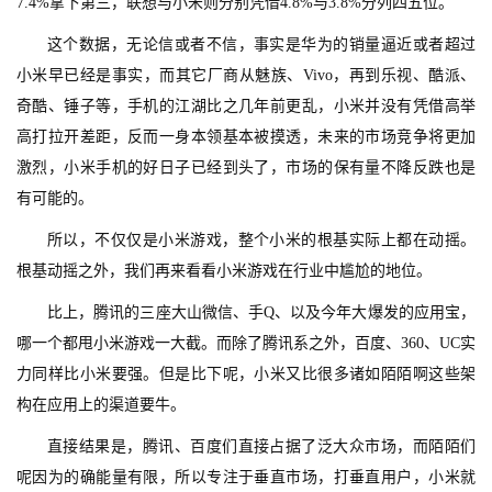
7.4%拿下第三，联想与小米则分别凭借4.8%与3.8%分列四五位。
这个数据，无论信或者不信，事实是华为的销量逼近或者超过
小米早已经是事实，而其它厂商从魅族、Vivo，再到乐视、酷派、
奇酷、锤子等，手机的江湖比之几年前更乱，小米并没有凭借高举
高打拉开差距，反而一身本领基本被摸透，未来的市场竞争将更加
激烈，小米手机的好日子已经到头了，市场的保有量不降反跌也是
有可能的。
所以，不仅仅是小米游戏，整个小米的根基实际上都在动摇。
根基动摇之外，我们再来看看小米游戏在行业中尴尬的地位。
比上，腾讯的三座大山微信、手Q、以及今年大爆发的应用宝，
哪一个都甩小米游戏一大截。而除了腾讯系之外，百度、360、UC实
力同样比小米要强。但是比下呢，小米又比很多诸如陌陌啊这些架
构在应用上的渠道要牛。
直接结果是，腾讯、百度们直接占据了泛大众市场，而陌陌们
呢因为的确能量有限，所以专注于垂直市场，打垂直用户，小米就