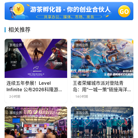
月
3
0
相关推荐
日
游戏业界
游戏业界
游
茶
对
接
连续五年参展！Level
王者荣耀城市派对登陆青
Infinite 公布2026科隆游戏
岛：用“一城一策”链接海洋
会
展产品阵容
场景，以双向奔赴带动夏日
2小时前
14小时前
文旅
上
游戏业界
游戏业界
海
站