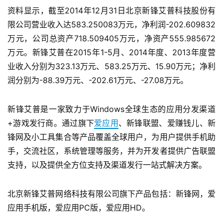
资料显示，截至2014年12月31日北京新锋艾普科技股份有
游
限公司营业收入达583.250083万元，净利润-202.609832
戏
万元，公司总资产718.509405万元，净资产555.985672
业
万元。新锋艾普在2015年1-5月、2014年度、2013年度营
界
业收入分别为323.13万元、583.25万元、15.90万元；净利
润分别为-88.39万元、-202.61万元、-27.08万元。
手
机
游
新锋艾普是一家致力于Windows全球生态的应用分发渠道
戏
+游戏发行商。通过旗下
爱应用
、新锋联盟、爱赚钱儿、新
锋网及小工具集合等产品覆盖全球用户，为用户提供手机助
单
手，交流社区，系统管理等服务，并为开发者提供广告联盟
机
支持，以及提供全方位支持及渠道发行一站式解决方案。
游
戏
北京新锋艾普网络科技有限公司旗下产品包括：新锋网，爱
休
应用手机版，爱应用PC版，爱应用HD。
闲