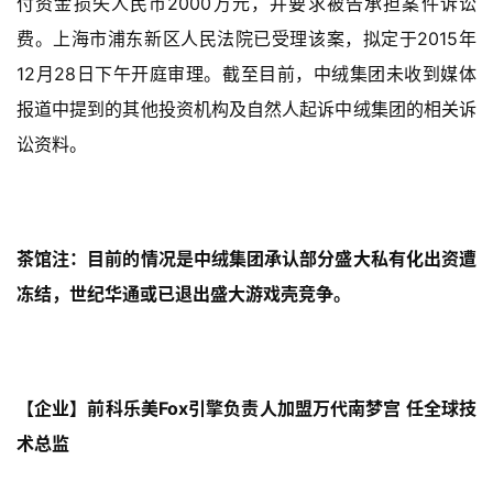
付资金损失人民币2000万元，并要求被告承担案件诉讼
游
戏
费。上海市浦东新区人民法院已受理该案，拟定于2015年
12月28日下午开庭审理。截至目前，中绒集团未收到媒体
2
报道中提到的其他投资机构及自然人起诉中绒集团的相关诉
0
讼资料。
2
5
第
十
三
茶馆注：目前的情况是中绒集团承认部分盛大私有化出资遭
届
冻结，世纪华通或已退出盛大游戏壳竞争。
金
茶
奖
【企业】前科乐美Fox引擎负责人加盟万代南梦宫 任全球技
术总监
7