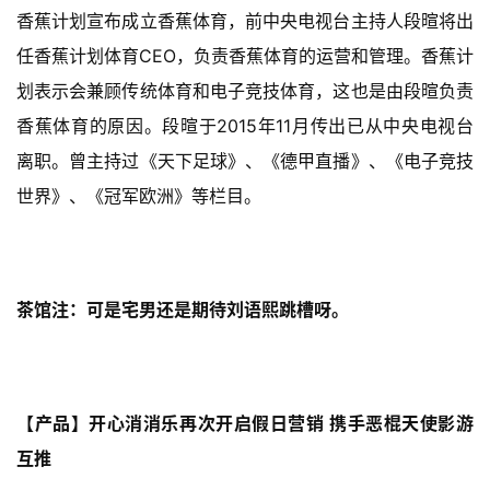
香蕉计划宣布成立香蕉体育，前中央电视台主持人段暄将出
任香蕉计划体育CEO，负责香蕉体育的运营和管理。香蕉计
划表示会兼顾传统体育和电子竞技体育，这也是由段暄负责
香蕉体育的原因。段暄于2015年11月传出已从中央电视台
离职。曾主持过《天下足球》、《德甲直播》、《电子竞技
世界》、《冠军欧洲》等栏目。
茶馆注：可是宅男还是期待刘语熙跳槽呀。
【产品】开心消消乐再次开启假日营销 携手恶棍天使影游
互推