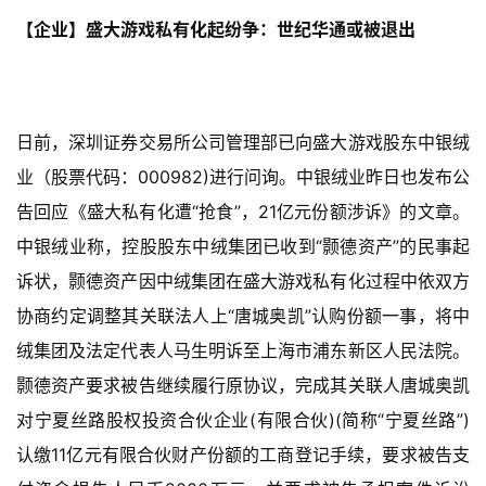
【企业】盛大游戏私有化起纷争：世纪华通或被退出
游
戏
业
界
日前，深圳证券交易所公司管理部已向盛大游戏股东中银绒
手
业（股票代码：000982)进行问询。中银绒业昨日也发布公
机
告回应《盛大私有化遭“抢食”，21亿元份额涉诉》的文章。
游
中银绒业称，控股股东中绒集团已收到“颢德资产”的民事起
戏
诉状，颢德资产因中绒集团在盛大游戏私有化过程中依双方
单
协商约定调整其关联法人上“唐城奥凯”认购份额一事，将中
机
绒集团及法定代表人马生明诉至上海市浦东新区人民法院。
游
颢德资产要求被告继续履行原协议，完成其关联人唐城奥凯
戏
对宁夏丝路股权投资合伙企业(有限合伙)(简称“宁夏丝路”)
休
认缴11亿元有限合伙财产份额的工商登记手续，要求被告支
闲