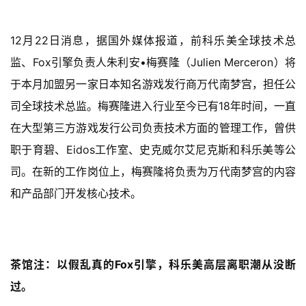
月
3
12月22日消息，据国外媒体报道，前科乐美全球技术总
0
监、Fox引擎负责人朱利安•梅赛隆（Julien Merceron）将
日
于本月加盟另一家日本知名游戏发行商万代南梦宫，担任公
游
司全球技术总监。梅赛隆进入行业至今已有18年时间，一直
在大型第三方游戏发行公司负责技术方面的管理工作，曾供
茶
职于育碧、Eidos工作室、史克威尔艾尼克斯和科乐美等公
对
司。在新的工作岗位上，梅赛隆将负责为万代南梦宫的内容
接
和产品部门开发核心技术。
会
上
海
茶馆注：以假乱真的Fox引擎，科乐美高层离职潮从没断
站
过。