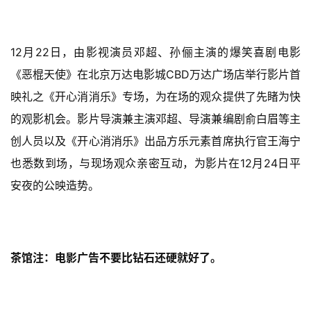
12月22日，由影视演员邓超、孙俪主演的爆笑喜剧电影
《恶棍天使》在北京万达电影城CBD万达广场店举行影片首
映礼之《开心消消乐》专场，为在场的观众提供了先睹为快
的观影机会。影片导演兼主演邓超、导演兼编剧俞白眉等主
创人员以及《开心消消乐》出品方乐元素首席执行官王海宁
也悉数到场，与现场观众亲密互动，为影片在12月24日平
安夜的公映造势。
首
页
游
茶馆注：电影广告不要比钻石还硬就好了。
茶
原
创