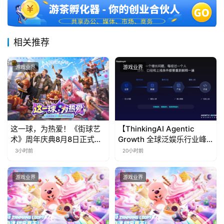
相关推荐
游戏业界
游戏业界
这一球，为热爱！《街球艺
【ThinkingAI Agentic
术》周年庆典8月8日正式上
Growth 全球泛娱乐行业峰
线，多重福利与全新内容同
会】Agent 时代，人到底负
3小时前
20小时前
步开启
责什么
游戏业界
游戏业界