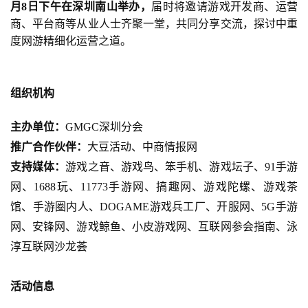
2
月8日下午在深圳南山举办，
届时将邀请游戏开发商、运营
0
商、平台商等从业人士齐聚一堂，共同分享交流，探讨中重
2
度网游精细化运营之道。
5
第
十
组织机构
三
届
主办单位：
GMGC深圳分会
金
推广合作伙伴：
大豆活动、中商情报网
茶
奖
支持媒体：
游戏之音、游戏鸟、笨手机、游戏坛子、
91手游
网、
1688玩、11773手游网、搞趣网、游戏陀螺、游戏茶
馆、手游圈内人、DOGAME
游戏兵工厂、开服网、5G手游
网、安锋网、游戏鲸鱼、小皮游戏网、互联网参会指南、泳
7
淳互联网沙龙荟
月
3
活动信息
0