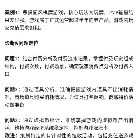
案例3：
恶搞画风棋牌游戏，核心玩法为玩牌，PVP输赢结
果差异强。游戏属于正式运营超过半年的老产品，游戏内玩
家充值需求饱和。
诊断&问题定位
首
问题1：
结合付费分析及付费流水记录，掌握付费玩家组成
页
结构，付费次数，付费场景，确定玩家消费点分析及付费入
口
游
茶
问题2：
通过道具分析，准确把握游戏内道具产出消耗情
原
况，商场道具购买消耗情况，为道具打包促销，商城特价活
创
动做准备
游
问题3：
通过虚拟币统计，准确掌握游戏内虚拟币产出消
戏
耗，维持游戏经济系统稳定性，控制游戏膨胀率
业
改进：
策划特定的有针对性的拉收活动，包括充值送游戏