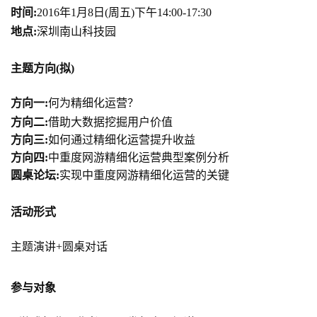
时间:
2016年1月8日(周五)下午14:00-17:30
日
地点:
深圳南山科技园
游
主题方向(拟)
茶
对
方向一:
何为精细化运营？
方向二:
借助大数据挖掘用户价值
接
方向三:
如何通过精细化运营提升收益
会
方向四:
中重度网游精细化运营典型案例分析
上
圆桌论坛:
实现中重度网游精细化运营的关键
海
活动形式
站
主题演讲+圆桌对话
中
参与对象
文