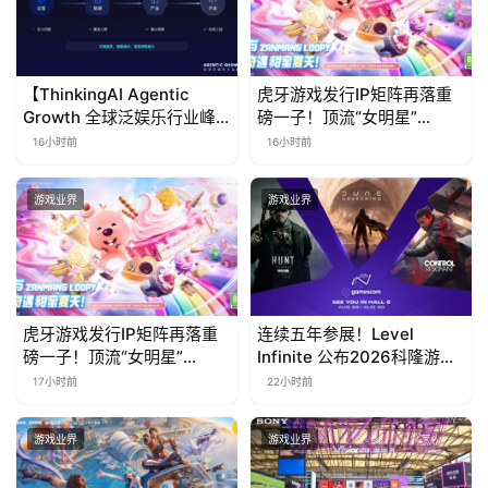
【ThinkingAI Agentic
虎牙游戏发行IP矩阵再落重
Growth 全球泛娱乐行业峰
磅一子！顶流“女明星”
会】Agent 时代，人到底负
ZANMANG LOOPY 正版3D
16小时前
16小时前
责什么
消除手游《消消奇遇》惊喜
曝光
游戏业界
游戏业界
虎牙游戏发行IP矩阵再落重
连续五年参展！Level
磅一子！顶流“女明星”
Infinite 公布2026科隆游戏
ZANMANG LOOPY 正版3D
展产品阵容
17小时前
22小时前
消除手游《消消奇遇》惊喜
曝光
游戏业界
游戏业界