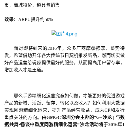
界
币，商城特价，道具包销售
效果：
ARPU提升约50%
手
机
游
戏
面对
即将
到来的2016年，众多厂商摩拳擦掌、蓄势待
发，希望借助开年各大传统节日契机推发新品，然而切实做
单
好产品运营给玩家提供最好的服务，从而提高用户留存率，
机
增加收入才是王道。
游
戏
休
那么手游精细化运营究竟如何做，才能更好的促进游戏
闲
产品的新增、活跃、留存、转化以及收入？如何利用大数据
游
实现网游精细化运营，提升产品经营收益，成为CP和发行
戏
重点关注的方向。
由GMGC深圳分会主办的“G+沙龙 | 与数
据共舞·畅谈中重度网游精细化运营”沙龙活动将于2016年1