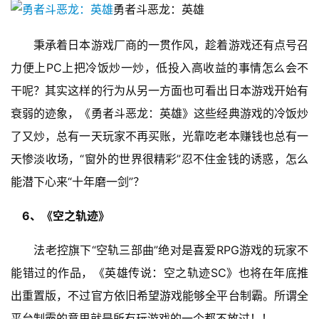
戏
勇者斗恶龙：英雄
休
　　秉承着日本游戏厂商的一贯作风，趁着游戏还有点号召
闲
力便上PC上把冷饭炒一炒，低投入高收益的事情怎么会不
游
干呢？其实这样的行为从另一方面也可看出日本游戏开始有
戏
衰弱的迹象，《勇者斗恶龙：英雄》这些经典游戏的冷饭炒
2
了又炒，总有一天玩家不再买账，光靠吃老本赚钱也总有一
0
天惨淡收场，“窗外的世界很精彩”忍不住金钱的诱惑，怎么
2
能潜下心来“十年磨一剑”？
5
第
6、《空之轨迹》
十
三
　　法老控旗下“空轨三部曲”绝对是喜爱RPG游戏的玩家不
届
金
能错过的作品，《英雄传说：空之轨迹SC》也将在年底推
茶
出重置版，不过官方依旧希望游戏能够全平台制霸。所谓全
奖
平台制霸的意思就是所有玩游戏的一个都不放过！！