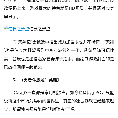
茶
改便扔上来，游戏最大的特色就是HD画质，并且还对应宽
原
屏显示。
创
信长之野望
游
戏
　　而“天翔记”会被选中推出威力加强版也并不稀奇，“天翔
业
记”是信长之野望系列中享有盛名的一作，系统严谨可玩性
界
高，音乐也是出自名家菅野洋子之手，而绘制游戏封面的是
手
已故插画师生赖范义。
机
游
5、《勇者斗恶龙：英雄》
戏
　　DQ无双一直都是家用机独占，如今也登陆了PC，只能
单
说再这个市场为导向的世界里，真正的独占游戏已经越来越
机
少，所谓独占都只能是“限时独占”了吧。
游