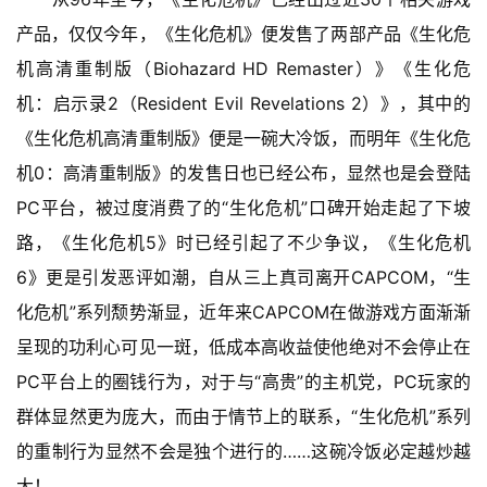
产品，仅仅今年，《生化危机》便发售了两部产品《生化危
机高清重制版（Biohazard HD Remaster）》《生化危
机：启示录2（Resident Evil Revelations 2）》，其中的
《生化危机高清重制版》便是一碗大冷饭，而明年《生化危
机0：高清重制版》的发售日也已经公布，显然也是会登陆
PC平台，被过度消费了的“生化危机”口碑开始走起了下坡
路，《生化危机5》时已经引起了不少争议，《生化危机
6》更是引发恶评如潮，自从三上真司离开CAPCOM，“生
化危机”系列颓势渐显，近年来CAPCOM在做游戏方面渐渐
呈现的功利心可见一斑，低成本高收益使他绝对不会停止在
PC平台上的圈钱行为，对于与“高贵”的主机党，PC玩家的
群体显然更为庞大，而由于情节上的联系，“生化危机”系列
的重制行为显然不会是独个进行的……这碗冷饭必定越炒越
大！