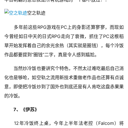
空之轨迹
7
　　多年前这些RPG游戏在PC上的身影还算寥寥，而现如
月
今曾经如日中天的日式RPG走向了衰微，抓住了PC这根稻
3
草开始发挥着自己的余光余热（其实就是圈钱），每个冷饭
0
作品都要提到“圈钱”二字，真是令人感到尴尬。
日
　　当然炒冷饭也要讲究个特色，不然太过难吃最后自己消
游
化也是够呛，如空轨之流用新技术重做老作品也还算有点诚
茶
意，即使把冷饭炒到了国外也到底还是有人肯吃这盘赤果果
对
的冷饭。
接
7、《伊苏》
会
上
　　12年冷饭终上桌，今年上半年法老控（Falcom）将