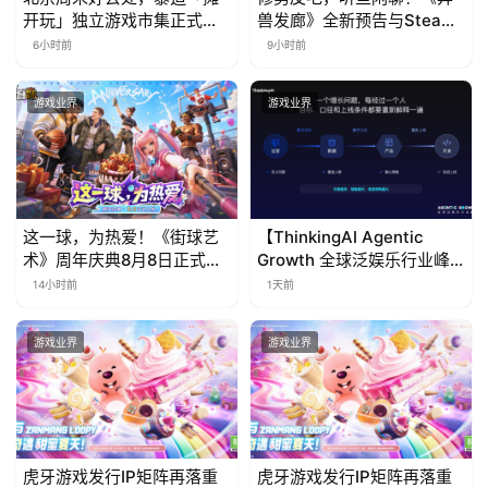
开玩」独立游戏市集正式开
兽发廊》全新预告与Steam
票！
免费试玩公开
6小时前
9小时前
游戏业界
游戏业界
这一球，为热爱！《街球艺
【ThinkingAI Agentic
术》周年庆典8月8日正式上
Growth 全球泛娱乐行业峰
线，多重福利与全新内容同
会】Agent 时代，人到底负
14小时前
1天前
步开启
责什么
游戏业界
游戏业界
虎牙游戏发行IP矩阵再落重
虎牙游戏发行IP矩阵再落重