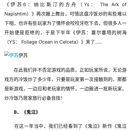
《伊苏6：纳比斯汀的方舟（Ys： The Ark of 
海
Napishtim）》再次搬上舞台，可惜这盘冷饭炒的有些难以
站
下咽，也许有些玩家为了情怀会咬咬牙吃下去，但很多人一
开始便是拒绝的，于是下半年《伊苏：塞尔塞塔的树海
中
（YS： Foliage Ocean in Celceta）》来了……
文
(
伊苏
中
国
　　在此我们并不否定游戏的品质，正如玩家所说，无论游
)
戏方的冷饭炒了多少年，只要是玩家第一次接触到的，那都
是新游戏，一边应和老玩家的情怀，一边圈进一批新玩家，
炒冷饭乃居家旅行必备良技！
8、《鬼泣》
　　在这一年当中，我们已经看到了《鬼泣》新作《鬼泣