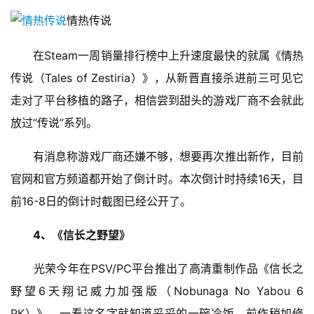
情热传说
　　在Steam一周销量排行榜中上升速度最快的就属《情热
传说（Tales of Zestiria）》，从新晋直接杀进前三可见它
走对了平台移植的路子，相信尝到甜头的游戏厂商不会就此
放过“传说”系列。
　　有消息称游戏厂商还嫌不够，想要再次推出新作，目前
官网和官方频道都开始了倒计时。本次倒计时持续16天，目
前16-8日的倒计时截图已经公开了。
4、《信长之野望》
首
　　光荣今年在PSV/PC平台推出了高清重制作品《信长之
页
野望6天翔记威力加强版（Nobunaga No Yabou 6 
游
PK）》，一看这名字就知道妥妥的一碗冷饭，前作稍加修