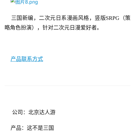
3
    三国新编，二次元日系漫画风格，竖版SRPG（策
0
略角色扮演），针对二次元日漫爱好者。
日
游
茶
产品联系方式
对
接
会
上
海
     公司：北京达人游
站
    产品：这不是三国