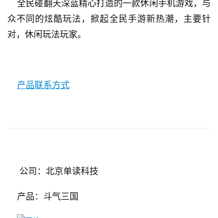
    全民碰翻天深蓝精心打造的一款休闲手机游戏，与
戏
众不同的炫酷玩法，掀起全民手游新热潮，主要针
对，休闲玩法玩家。
2
0
2
5
第
产品联系方式
十
三
届
金
茶
奖
     公司：北京单读科技
    产品：斗气三国
7
月