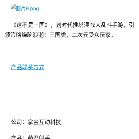
中
文
(
    《这不是三国》，划时代推塔混战大乱斗手游，引
中
领策略烧脑浪潮！三国类，二次元受众玩家。
国
)
产品联系方式
    公司：掌金互动科技
    产品：萌君射手