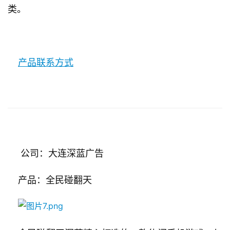
游
类。
戏
业
界
产品联系方式
手
机
游
戏
单
机
     公司：大连深蓝广告
游
戏
    产品：全民碰翻天
休
闲
游