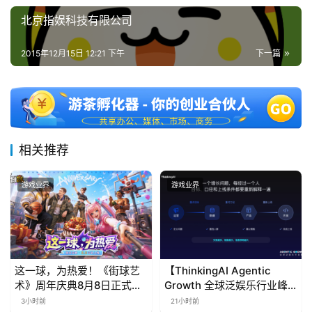
北京指娱科技有限公司
2015年12月15日 12:21 下午
下一篇
相关推荐
游戏业界
游戏业界
这一球，为热爱！《街球艺
【ThinkingAI Agentic
术》周年庆典8月8日正式上
Growth 全球泛娱乐行业峰
线，多重福利与全新内容同
会】Agent 时代，人到底负
3小时前
21小时前