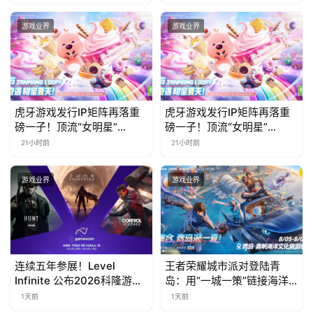
步开启
责什么
游戏业界
游戏业界
虎牙游戏发行IP矩阵再落重
虎牙游戏发行IP矩阵再落重
磅一子！顶流“女明星”
磅一子！顶流“女明星”
ZANMANG LOOPY 正版3D
ZANMANG LOOPY 正版3D
21小时前
21小时前
消除手游《消消奇遇》惊喜
消除手游《消消奇遇》惊喜
曝光
曝光
游戏业界
游戏业界
连续五年参展！Level
王者荣耀城市派对登陆青
Infinite 公布2026科隆游戏
岛：用“一城一策”链接海洋
展产品阵容
场景，以双向奔赴带动夏日
1天前
1天前
文旅