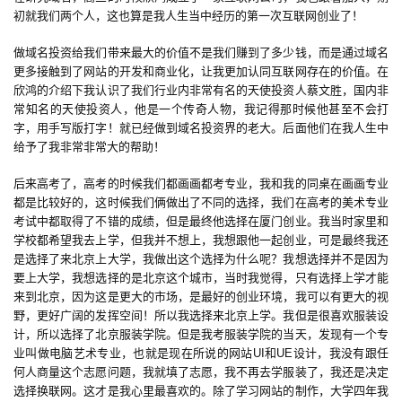
初就我们两个人，这也算是我人生当中经历的第一次互联网创业了！
做域名投资给我们带来最大的价值不是我们赚到了多少钱，而是通过域名
更多接触到了网站的开发和商业化，让我更加认同互联网存在的价值。在
欣鸿的介绍下我认识了我们行业内非常有名的天使投资人蔡文胜，国内非
常知名的天使投资人，他是一个传奇人物，我记得那时候他甚至不会打
首
字，用手写版打字！就已经做到域名投资界的老大。后面他们在我人生中
页
给予了我非常非常大的帮助！
后来高考了，高考的时候我们都画画都考专业，我和我的同桌在画画专业
游
都是比较好的，这时候我们俩做出了不同的选择，我们在高考的美术专业
茶
考试中都取得了不错的成绩，但是最终他选择在厦门创业。我当时家里和
原
学校都希望我去上学，但我并不想上，我想跟他一起创业，可是最终我还
是选择了来北京上大学，我做出这个选择为什么呢？我想选择并不是因为
创
要上大学，我想选择的是北京这个城市，当时我觉得，只有选择上学才能
来到北京，因为这是更大的市场，是最好的创业环境，我可以有更大的视
游
野，更好广阔的发挥空间！所以我选择来北京上学。我但是很喜欢服装设
戏
计，所以选择了北京服装学院。但是我考服装学院的当天，发现有一个专
业
业叫做电脑艺术专业，也就是现在所说的网站UI和UE设计，我没有跟任
何人商量这个志愿问题，我就填了志愿，我不再去学服装了，我还是决定
界
选择换联网。这才是我心里最喜欢的。除了学习网站的制作，大学四年我