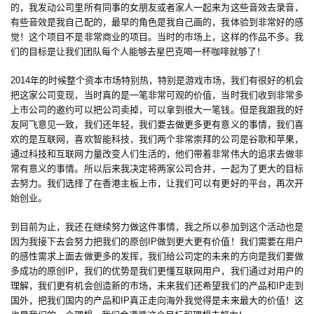
的，我发动公司里所有同事的女朋友或者家人一起来为这些音效去录音，
游
有些音效是我自己配的，最早的角色是我自己画的，我体验到非常好的感
觉！这个项目不是非常商业的项目。当时的市场上，这样的作品不多。我
茶
们的目标是让我们团队每个人能够去星巴克喝一杯咖啡就够了！
对
2014年的时候整个资本市场特别热，特别是游戏市场，我们有很好的机会
接
把这家公司变现，当时真的是一笔非常可观的价值，当时我们收到非常多
上市公司的邀约可以把公司卖掉，可以拿到很大一笔钱。但是我跟我的好
会
友阿飞意见一致，我们还年轻，我们要去做更多更有意义的事情，我们喜
欢的是互联网，喜欢智能科技，我们两个非常崇拜的公司是谷歌和苹果，
上
通过科技和互联网力量改变人们生活的，他们带着非常伟大的追求去做非
海
常有意义的事情。所以后来我决定将两家公司合并，一起为了更大的目标
去努力。我们选择了在香港主板上市，让我们可以有更好的平台，再次开
站
始创业。
到目前为止，我还在继续努力做这件事情，我之所以参加到这个活动也是
因为我接下去会努力把我们的原创IP做到更大更有价值！我们需要在用户
中
的感性需求上面去做更多的发挥，我们给公司定的未来的方向是我们要做
文
多成功的原创IP，我们的优势是我们更懂互联网用户，我们通过对用户的
(
理解，我们更有机会创造新的市场，未来我们还希望我们的产品和IP走到
中
国外，把我们国内的产品和IP真正走向海外我觉得是未来最大的价值！这