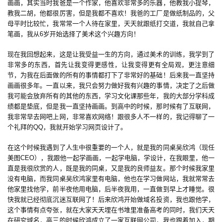
画画，其实当时我爸是一个作家，他喜欢非常多的乐器，他教我小提琴，
教我二胡，他都很厉害，但是我都不喜欢！我爸的工厂是做纸制品的，父
母平时比较忙，我常常一个人待在家里，天天就跟纸打交道，我就自己拿
笔画，我从6岁开始选择了美术这个兴趣方向！
现在我回想起来，这是让我受益一生的方向，通过美术的训练，我学到了
非常多的东西，首先让我变得更感性，让我变得更有全局观，更注意细
节，为我在后面做的所有的事情都打下了非常好的基础！后来我一直坚持
画画很多年。一直以来，我只会努力做好我有兴趣的事情，决定了之后做
我可能会放弃所有的其他的东西，学习文化课那些年，我的大部分学科成
绩都是垫底，但是我一直坚持画画。到高中的时候，那时候有了互联网，
我非常早去网吧上网，非常喜欢网络！跟很多人不一样的，我记得聊了一
个礼拜的QQ，我就开始学习网页设计了。
在这个时候我遇到了人生中很重要的一个人，就是我的同桌吴欣鸿（现任
美图CEO），我跟他一起学画画，一起学电脑，学设计，在我眼里，他一
直是我很欣赏的人，既是我的同桌，又是我的良师益友。那个时候我家里
没有电脑，而我同桌吴欣鸿家里有电脑，他也在学习做网站，我就常常去
他家里找他学，前半夜他用电脑，后半夜我用，一直做到早上才睡觉。很
快我就已经彻底沉迷互联网了！后来欣鸿开始做域名投资，我也跟他学，
这个事情有点夸张，就在大家天天埋在书堆里准备高考的同时，我们天天
在研究域名，高三的时候欣鸿成立了一家互联网公司，我也跟着加入，期