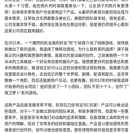
2
大家一个习惯，拍完照片的时候需要美化一下，让女孩子的照片来更漂
5
亮！后来很多男性用户也会使用这个产品，从最早的美容功能到现在成为
第
基本需求，日常拍点东西都要去美化它。美图的团队很年轻，很有追求，
十
公司发展非常不错。虽然现在我没有在那边任职，但是我仍然很开心看到
三
这家公司现在越来越好。
届
在2011年，一个偶然的机会我的好友”阿飞“给我介绍了网络游戏，很快我
金
就做出了新的选择。我选择了做移动游戏，为什么我有新的选择？源于我
茶
真正的兴趣和我想做的事情，我喜欢的是动画的创作，之前美图把一个冷
奖
冰冰的工具做成一个好玩有创意的娱乐产品。我想要更好的创意表达和更
多的情感表达，做游戏正好可以让这些创意和想法得到释放，我需要为游
戏里面去设计角色，去创造它的整个世界观、剧情、配音和配乐，这非常
像做一个电影，而且还能跟用户互动，会更有趣。到2012年的时候我选择
7
开始新的创业项目！组织投资了一个小团队，团队不到十个人，创作了”
保卫萝卜“系列游戏。
月
这款产品后面发展非常不错，到现在已经有近3亿玩家！产品可以做出这
3
些成绩，对于一个没做过游戏的团队来说，有很多偶然性，但是有一些重
要条件，就是很多年来我们对动画的追求和理解，后面我做工具和软件对
0
用户的理解，结合了非常多的经验和基础在里面。产品是以更加感性的思
日
维来进行创作的，创作过程也很有意思。那些怪物死掉的音效是非常可爱