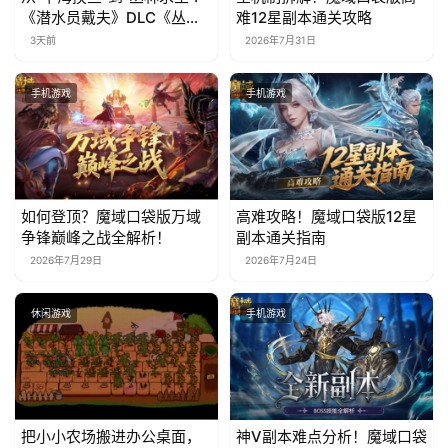
《潜水员戴夫》DLC《丛
难12星副本通关攻略
林》移动端定档8月14日
3天前
2026年7月31日
手机游戏
手机游戏
如何登顶？魔域口袋版万域
高难攻略！魔域口袋版12星
争锋巅峰之战全解析！
副本通关指南
2026年7月29日
2026年7月24日
休闲游戏
手机游戏
把小小农场搬进办公桌面，
神V副本难点分析！魔域口袋