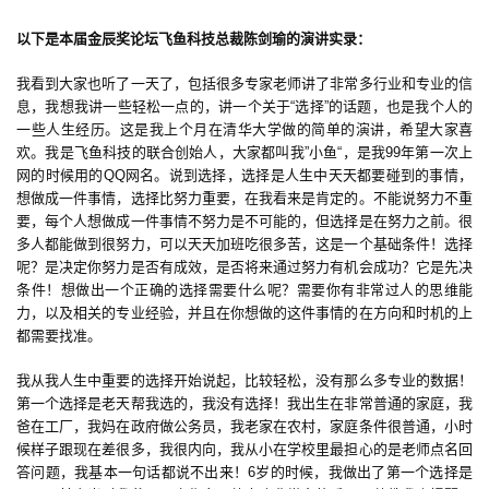
以下是本届金辰奖论坛飞鱼科技总裁陈剑瑜的演讲实录：
我看到大家也听了一天了，包括很多专家老师讲了非常多行业和专业的信
息，我想我讲一些轻松一点的，讲一个关于“选择”的话题，也是我个人的
一些人生经历。这是我上个月在清华大学做的简单的演讲，希望大家喜
欢。我是飞鱼科技的联合创始人，大家都叫我”小鱼“，是我99年第一次上
网的时候用的QQ网名。说到选择，选择是人生中天天都要碰到的事情，
想做成一件事情，选择比努力重要，在我看来是肯定的。不能说努力不重
要，每个人想做成一件事情不努力是不可能的，但选择是在努力之前。很
多人都能做到很努力，可以天天加班吃很多苦，这是一个基础条件！选择
呢？是决定你努力是否有成效，是否将来通过努力有机会成功？它是先决
条件！想做出一个正确的选择需要什么呢？需要你有非常过人的思维能
力，以及相关的专业经验，并且在你想做的这件事情的在方向和时机的上
都需要找准。
我从我人生中重要的选择开始说起，比较轻松，没有那么多专业的数据！
第一个选择是老天帮我选的，我没有选择！我出生在非常普通的家庭，我
爸在工厂，我妈在政府做公务员，我老家在农村，家庭条件很普通，小时
候样子跟现在差很多，我很内向，我从小在学校里最担心的是老师点名回
答问题，我基本一句话都说不出来！6岁的时候，我做出了第一个选择是