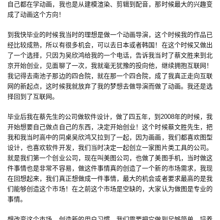
自己都在学动画，我也是从建模渲染、剪辑到配音，那时候最大的兴趣变
手
成了动画这个方向！
机
到我快毕业的时候我当时的理想是做一个动画导演，这个时候我的作品已
游
经比较成熟，所以有很多机会，可以去日本或者韩国！在这个时候又做出
戏
了一个选择，只因为吴欣鸿给我的一个电话，告诉我当时了蔡文胜来到北
京开始创业，见面聊了一次，我就毫无犹豫的投向他，继续拥抱互联网！
单
我记得去南池子那边的四合院，就在那一个四合院，成了我真正走向互联
机
网的新起点，这时候我就放弃了我的梦想去做导演而做了动画。我还是选
择回到了互联网。
游
戏
毕业后我在蔡先生的公司做软件设计，做了四五年，到2008年的时候，我
开始想要自己做点自己的东西，决定开始创业！这个时候蔡文胜先生，把
休
我和我当时高中的同桌吴欣鸿又拉到了一起，因为画画，我们都喜欢图型
设计，也喜欢软件开发，我们当时决定一起创立一家图片类工具的公司。
闲
就是我们第一个创业公司，现在叫美图公司，也做了美图手机，当时做这
游
件事情也是非常不容易，做这件事情真的创造了一个新的市场需求，我现
戏
在回想起来，我们真正想做成一件事情，最大的机会或者要求最高的是我
们能够创造这个市场！在之前这个市场是空缺的，大家认为做图是专业的
2
事情。
0
想改变这个市场，创造新的用户习惯，我们需要把它做到足够简单，培养