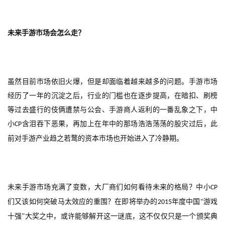
2
5
第
未来手游市场会怎么走？
十
三
届
金
虽然目前市场依旧火爆，但是却面临着越来越多的问题。手游市场
茶
经历了一年的沉淀之后，行业的门槛也在逐步提高，在暗扣、刷榜
奖
等过去盛行的伎俩遭禁与公会、手游商人返利的一番乱象之下，中
小
含泪吞下恶果，再加上在年中的那场浩浩荡荡的股灾过后，此
CP
前对手游产业趋之若鹜的资本市场也开始进入了冷静期。
7
月
3
未来手游市场充满了变数，大厂商们如何看待未来的格局？中小
CP
0
们又该如何突破马太效应的重围？在即将举办的
年度中国“游戏
2015
日
十强”大奖之中，或许能够解开这一谜底，这不仅仅只是一个颁奖典