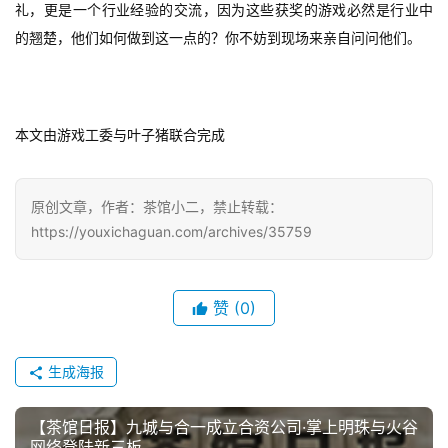
礼，更是一个行业经验的交流，因为这些获奖的游戏必然是行业中
游
的翘楚，他们如何做到这一点的？你不妨到现场来亲自问问他们。
茶
对
接
本文由游戏工委与叶子猪联合完成
会
上
原创文章，作者：茶馆小二，禁止转载：
https://youxichaguan.com/archives/35759
海
站
赞
(0)
中
生成海报
文
(
中
【茶馆日报】九城与合一成立合资公司·掌上明珠与火谷
国
网络登陆新三板