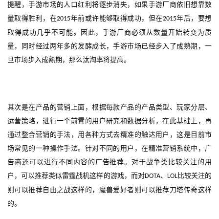
提醒，手游市场的人口红利将逐步消失，如果手游厂商依旧想靠数
手
量取得胜利，在
年前或许能够取得成功，但在
年后，要想
2015
2015
机
游
取得成功几乎不可能。因此，手游厂商必须从数量开始转变为质
戏
量，同时经过两年多的发酵成长，手游市场已经步入了成熟期，一
旦市场步入成熟期，那么汰淘率将提高。
单
机
游
戏
其次是在产品的营销上面，根据每款产品的产品类型、玩家分层、
运营策略，进行一个前置的用户研究和数据分析，在此基础上，再
休
通过整合营销的手法，用各种方式去精准的触达用户，这是目前市
闲
场常见的一种操作手法。针对不同的用户，在精准营销系统中，广
游
告商还可以进行不同内容的广告推荐。对于战争类比较关注的用
戏
户，可以推荐类似雷霆战机这样的游戏，而对
、
比较关注的
DOTA
LOL
则可以推荐自由之战这样的，魔兽爱好者则可以推荐刀塔传奇这样
2
的。
0