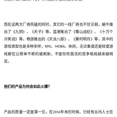
而在这两大厂商死磕的同时，其它的一线厂商也不甘示弱，蜗牛推
出了《九阴》、《天子》等，蓝港推出了《蜀山战纪》、《十万个
首
冷笑话》等，畅游推出的《天龙八部》、《秦时明月》等，其中的
页
游戏类型也是多种多样，
、
、休闲，无论重度还是轻度游
RPG
MOBA
戏都在让榜单不断的被刷新，不是你死我活的竞争格局越来越明
游
显，
茶
原
创
他们的产品为何会如此火爆？
游
戏
业
界
产品的质量一定是第一位，在
年末的时候，已经有业内人士在
2014