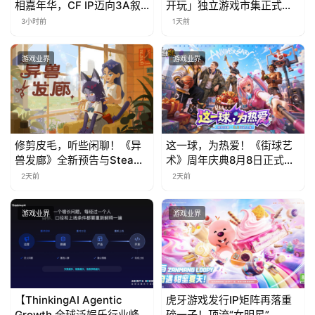
相嘉年华，CF IP迈向3A叙
开玩」独立游戏市集正式开
事新高度
票！
3小时前
1天前
游戏业界
游戏业界
修剪皮毛，听些闲聊！《异
这一球，为热爱！《街球艺
兽发廊》全新预告与Steam
术》周年庆典8月8日正式上
免费试玩公开
线，多重福利与全新内容同
2天前
2天前
步开启
游戏业界
游戏业界
【ThinkingAI Agentic
虎牙游戏发行IP矩阵再落重
Growth 全球泛娱乐行业峰
磅一子！顶流“女明星”