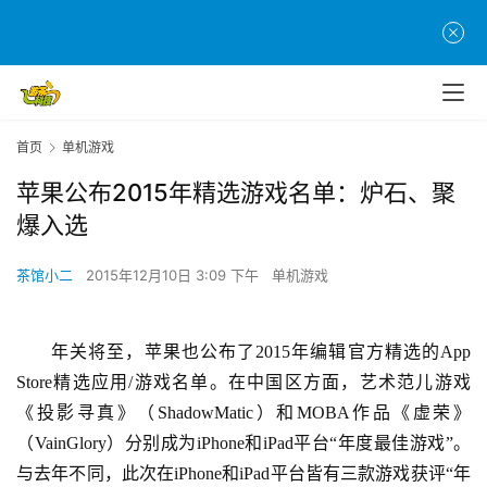
首页
单机游戏
苹果公布2015年精选游戏名单：炉石、聚
爆入选
茶馆小二
2015年12月10日 3:09 下午
单机游戏
年关将至，苹果也公布了2015年编辑官方精选的App 
Store精选应用/游戏名单。在中国区方面，艺术范儿游戏
《投影寻真》（ShadowMatic）和MOBA作品《虚荣》
（VainGlory）分别成为iPhone和iPad平台“年度最佳游戏”。
与去年不同，此次在iPhone和iPad平台皆有三款游戏获评“年