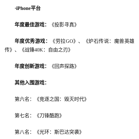
·iPhone平台
年度最佳游戏：
《投影寻真》
年度优秀游戏：
《劳拉GO》、《炉石传说：魔兽英雄
传》、《战锤40K：自由之刃》
年度创新游戏：
《回声探路》
其他入围游戏：
首
页
第六名：《竞逐之国：毁灭时代》
游
第七名：《刀锋酷跑》
茶
原
第八名：《光环：斯巴达突袭》
创