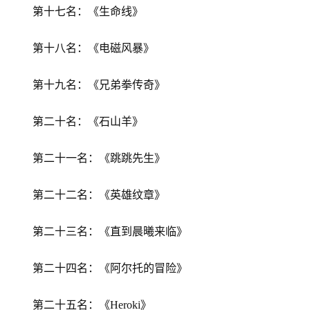
闲
第十七名：《生命线》
游
戏
第十八名：《电磁风暴》
2
第十九名：《兄弟拳传奇》
0
2
第二十名：《石山羊》
5
第
第二十一名：《跳跳先生》
十
三
届
第二十二名：《英雄纹章》
金
茶
第二十三名：《直到晨曦来临》
奖
第二十四名：《阿尔托的冒险》
第二十五名：《Heroki》
7