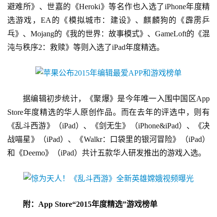
避难所》、世嘉的《Heroki》等名作也入选了iPhone年度精
选游戏，EA的《模拟城市：建设》、麒麟狗的《霹雳乒
乓》、Mojang的《我的世界：故事模式》、GameLoft的《混
沌与秩序2：救赎》等则入选了iPad年度精选。
据编辑初步统计，《聚爆》是今年唯一入围中国区App 
Store年度精选的华人原创作品。而在去年的评选中，则有
《乱斗西游》（iPad）、《剑无生》（iPhone&iPad）、《决
战喵星》（iPad）、《Walkr：口袋里的银河冒险》（iPad）
和《Deemo》（iPad）共计五款华人研发推出的游戏入选。
附：App Store“2015年度精选”游戏榜单