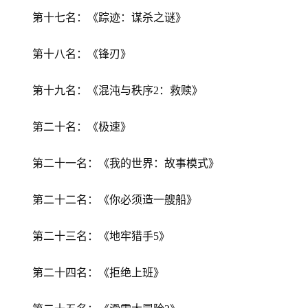
第十七名：《踪迹：谋杀之谜》
第十八名：《锋刃》
第十九名：《混沌与秩序2：救赎》
第二十名：《极速》
第二十一名：《我的世界：故事模式》
第二十二名：《你必须造一艘船》
第二十三名：《地牢猎手5》
第二十四名：《拒绝上班》