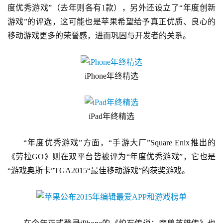
度优秀游戏”（去年则各有1款），另外还设立了“年度创新
游戏”的评选，这可能也是苹果希望给予真正优质、良心的
移动游戏更多的荣誉感，进而巩固与开发者的关系。
iPhone年终精选
iPad年终精选
“年度优秀游戏”方面，“手游大厂”Square Enix推出的
《劳拉GO》则在双平台皆被评为“年度优秀游戏”，它也是
“游戏奥斯卡”TGA2015“最佳移动游戏”的获奖游戏。