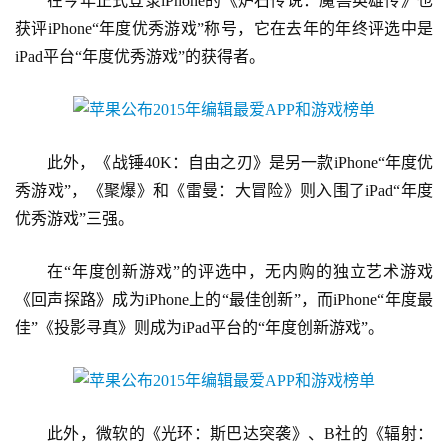
在今年正式登录iPhone的《炉石传说：魔兽英雄传》也
获评iPhone“年度优秀游戏”称号，它在去年的年终评选中是
iPad平台“年度优秀游戏”的获得者。
此外，《战锤40K：自由之刃》是另一款iPhone“年度优
秀游戏”，《聚爆》和《雷曼：大冒险》则入围了iPad“年度
优秀游戏”三强。
在“年度创新游戏”的评选中，无内购的独立艺术游戏
《回声探路》成为iPhone上的“最佳创新”，而iPhone“年度最
佳”《投影寻真》则成为iPad平台的“年度创新游戏”。
此外，微软的《光环：斯巴达突袭》、B社的《辐射：