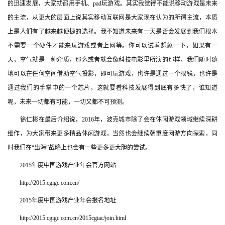
的迅速发展，大家就都用手机、pad玩游戏。其实我觉得不能说移动游戏是未来
三
的主流，从更大的层面上说其实移动互联网是大家现在认为的所谓主流，本质
届
上是人们有了越来越便捷的选择。我不知道未来有一天是否会发展到我们根本
金
不需要一个硬件才能来玩游戏或者上网等。你可以试着想象一下，如果有一
茶
奖
天，空气就是一种介质，那么或者就会像科技电影里所演的那样，我们随时随
地可以在任何空间借助空气投影，即可玩游戏，也许是通过一个眼镜，也许是
通过我们的手掌中的一个芯片，这就要看科技发展得到底有多快了，谁知道
呢，未来一切都有可能，一切又都不可预测。
7
　　徐仁彬在最后介绍说，2016年，波克城市除了会在休闲游戏领域继续深耕
月
细作，为大家带来更多精品休闲游戏，当然也会继续朝重度网游方向探索，同
3
时我们在“出海”战略上也会有一些更多更大胆的尝试。
0
　　2015年度中国游戏产业年会官方网站
日
　　http://2015.cgigc.com.cn/
游
　　2015年度中国游戏产业年会报名地址
茶
　　http://2015.cgigc.com.cn/2015cgiac/join.html