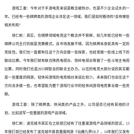
　　游戏工委：今年对于手游电竞来说是概念被热炒，也是不少企业试水的一
年。已经有一些棋牌类的游戏企业涉足这一领域，我们是如何看待的?会有哪些
首
页
相关布局?
　　徐仁彬：其实，在棋牌领域电竞这个概念并不新鲜，前几年就已经有一些
游
棋牌公司主打的就是竞赛模式，且市场发展不错，因为棋牌本身就具有一定的
茶
竞技性。我们也一直都有往这个方向去做一些探索，也经常做一些线上线下的
原
联动比赛。今年我们就有联合陕西电视台、铁岭电视台等做了一些斗地主电视
创
比赛，同时我们也是2015网智会的联合主办方。以往的电竞大部分说的其实都
是一些重度的网游，轻休闲游戏的电竞相对来说比较少。未来我们也会往这个
游
方向去多做一些，也希望能为整个游戏行业中的轻休闲游戏电竞事业做一些贡
戏
业
献。
界
　　游戏工委：除了棋牌类、休闲类的产品之外，公司是否已经有其他的计
划，比如进军一些重度的游戏产品领域。
手
　　徐仁彬：波克城市其实在之前就已经有了往重度游戏产品领域的尝试，13
机
游
年我们就已经发布了波克城市首款重度网游《仙魔九界OL》，14年我们又发布