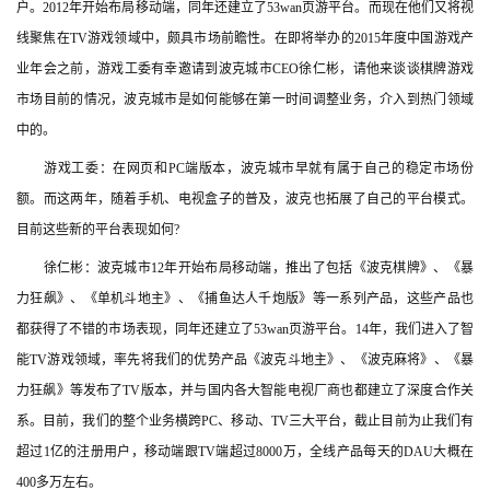
户。2012年开始布局移动端，同年还建立了53wan页游平台。而现在他们又将视
线聚焦在TV游戏领域中，颇具市场前瞻性。在即将举办的2015年度中国游戏产
业年会之前，游戏工委有幸邀请到波克城市CEO徐仁彬，请他来谈谈棋牌游戏
市场目前的情况，波克城市是如何能够在第一时间调整业务，介入到热门领域
中的。
　　游戏工委：在网页和PC端版本，波克城市早就有属于自己的稳定市场份
额。而这两年，随着手机、电视盒子的普及，波克也拓展了自己的平台模式。
目前这些新的平台表现如何?
　　徐仁彬：波克城市12年开始布局移动端，推出了包括《波克棋牌》、《暴
力狂飙》、《单机斗地主》、《捕鱼达人千炮版》等一系列产品，这些产品也
都获得了不错的市场表现，同年还建立了53wan页游平台。14年，我们进入了智
能TV游戏领域，率先将我们的优势产品《波克斗地主》、《波克麻将》、《暴
力狂飙》等发布了TV版本，并与国内各大智能电视厂商也都建立了深度合作关
系。目前，我们的整个业务横跨PC、移动、TV三大平台，截止目前为止我们有
超过1亿的注册用户，移动端跟TV端超过8000万，全线产品每天的DAU大概在
400多万左右。