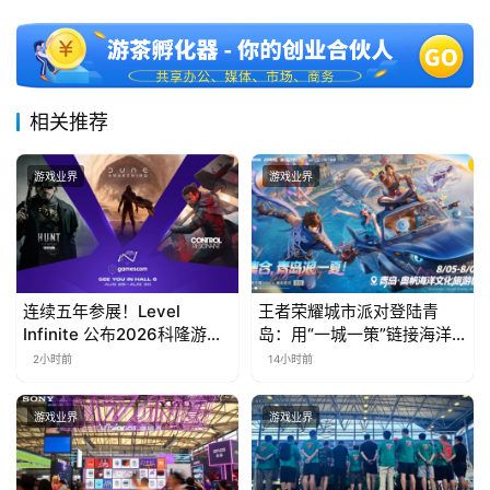
相关推荐
游戏业界
游戏业界
连续五年参展！Level
王者荣耀城市派对登陆青
Infinite 公布2026科隆游戏
岛：用“一城一策”链接海洋
展产品阵容
场景，以双向奔赴带动夏日
2小时前
14小时前
文旅
游戏业界
游戏业界