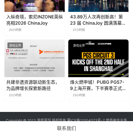
入纵奇境，索尼INZONE英纵
43.89万人次再创新高！第
亮相2026 ChinaJoy
23 届 ChinaJoy 圆满落幕：
感谢有你，共赴这场“与 AI
20小时前
21小时前
同游”的盛夏之约
游戏业界
游戏业界
共建非遗资源联动新生态，
烽火燃申城！PUBG PGS7-
为品牌增长探索新路径
9上海开赛，下半赛季正式打
响！
22小时前
23小时前
Copyright © 2013 游戏茶馆 版权所有
蜀ICP备11004573号-7
增值电信业务
经营许可证 川B2-20170060号
联系我们