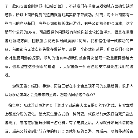
戏
了一款RPG回合制网游《口袋幻兽》，不过我们在重度游戏领域方面确实缺乏
经验，所以上面所提到的这两款游戏其实都不算成功。然而，每个公司都有一
单
些自己的产品基因，有些公司很擅长休闲游戏，有些公司擅长RPG游戏，这个
机
是每个公司的DNA。可能做轻休闲游戏有时候你就比较如鱼得水，但是在重度
游
游戏领域方面，团队就会花更多时间摸索和历练。我相信任何一款成功的产
戏
品，前面都有无数次的失败在做铺垫，那是一个必然的过程，所以我们不会停
止对重度网游的探索，顺利的话16年初我们就会再次呈现一款重度网游给大
休
家，也希望在这条探索的道路上，大家能够一如既往地支持和关注我们的游
闲
游
戏。
戏
　　游戏工委：端游、手游、页游三者在未来会呈现不同的发展趋势，很多人
认为移动游戏才会是未来的主流，您是否同意这个观点?
2
　徐仁彬：从端游到页游再到手游甚至到后来大家又提到的TV游戏，其实本质
0
上都是介质的变化，是大家生活方式的一种转变。就像以前大家打游戏只能去
2
5
游戏厅，或者在家里玩小霸王游戏机，有了电脑之后，大家就开始玩所谓的端
第
游，后来又转变到比较方便的打开网页就能玩的页游，再后来，随着移动设备
十