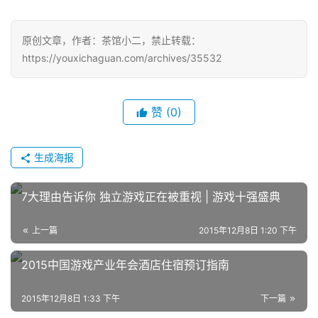
对
接
原创文章，作者：茶馆小二，禁止转载：
https://youxichaguan.com/archives/35532
会
上
赞
(0)
海
站
生成海报
中
7大理由告诉你 独立游戏正在被重视 | 游戏十强盛典
文
(
上一篇
2015年12月8日 1:20 下午
中
国
2015中国游戏产业年会酒店住宿预订指南
)
2015年12月8日 1:33 下午
下一篇