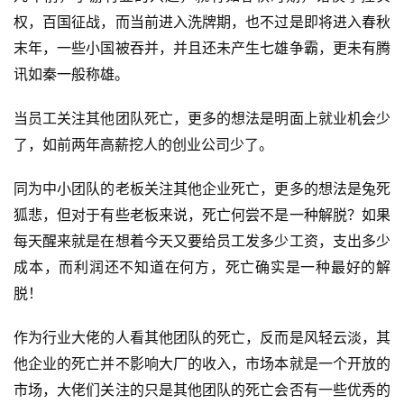
对
权，百国征战，而当前进入洗牌期，也不过是即将进入春秋
接
末年，一些小国被吞并，并且还未产生七雄争霸，更未有腾
讯如秦一般称雄。
会
上
当员工关注其他团队死亡，更多的想法是明面上就业机会少
海
了，如前两年高薪挖人的创业公司少了。
站
同为中小团队的老板关注其他企业死亡，更多的想法是兔死
狐悲，但对于有些老板来说，死亡何尝不是一种解脱？如果
每天醒来就是在想着今天又要给员工发多少工资，支出多少
中
成本，而利润还不知道在何方，死亡确实是一种最好的解
文
(
脱！
中
国
作为行业大佬的人看其他团队的死亡，反而是风轻云淡，其
)
他企业的死亡并不影响大厂的收入，市场本就是一个开放的
市场，大佬们关注的只是其他团队的死亡会否有一些优秀的