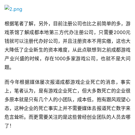
首
根据笔者了解，另外，目前注册公司也比之前简单的多，游
页
2000
戏茶馆了解成都本地第三方代办注册公司，只需要
元
钱就可以注册代办好公司，并且注册资本不用实缴，这也大
游
茶
大降低了企业新生的资本难度，从此点联想到之前成都游戏
原
1000
产业兴盛的时候，存在
多家游戏公司，也就不是大问
创
题。
游
而今年根据媒体屡次报道成都游戏企业死亡的消息，事实
戏
上，笔者认为，是有游戏企业死亡，但大多数死亡的企业很
业
多原本就是只有几个人的小团队，成本低，抱有跟风观望心
界
态，这种企业的死亡事实上并不需要媒体去报道死亡数字来
危言耸听。而更需要关注的是这些曾经创业团队的人员去哪
手
机
了！
游