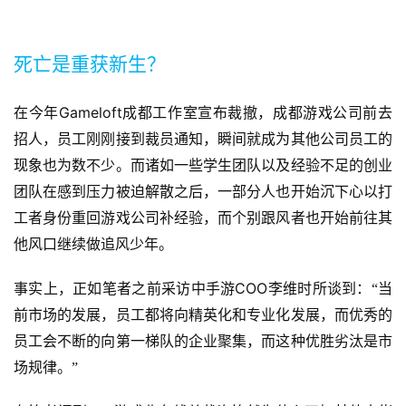
戏
死亡是重获新生？
单
机
游
Gameloft
在今年
成都工作室宣布裁撤，成都游戏公司前去
戏
招人，员工刚刚接到裁员通知，瞬间就成为其他公司员工的
现象也为数不少。而诸如一些学生团队以及经验不足的创业
休
团队在感到压力被迫解散之后，一部分人也开始沉下心以打
闲
工者身份重回游戏公司补经验，而个别跟风者也开始前往其
游
他风口继续做追风少年。
戏
COO
事实上，正如笔者之前采访中手游
李维时所谈到：“当
2
前市场的发展，员工都将向精英化和专业化发展，而优秀的
0
2
员工会不断的向第一梯队的企业聚集，而这种优胜劣汰是市
5
场规律。”
第
十