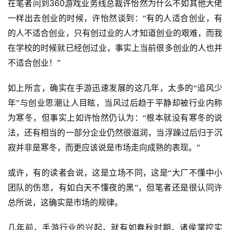
360
在笔者问到
游戏业务线总裁许怡然为什么不如其他大佬
三
一样出去创业的时候，许怡然谈到：“有的人适合创业，有
届
的人不适合创业，只有创过业的人才知道创业的艰难，而我
金
茶
在学校的时候就已经创过业，事实上当前很多创业的人也并
奖
不适合创业！”
如上所言，确实在手游迅速发展的这几年，太多的“追风少
年”与创业思潮让人目眩，当风过后趋于平静却被行业内称
7
为寒冬，但事实上如许怡然仍认为：“根本就没有寒冬的说
月
法，还有相当的一部分企业仍然很滋润，当浮躁过后归于沉
3
寂并非是寒冬，而更应该说是市场走向成熟的表现。”
0
或许，有的读者会说，这是立场不同，这是“大厂不懂中小
日
团队的伤悲，有如白天不懂夜的黑”，但笔者还是很认同许
游
总所说，这确实是市场的规律。
茶
几年前，手游行业的兴起，就有如春秋时期，诸侯掌控实