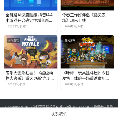
全链路AI深度赋能 抖音IAA
今春工作好伴侣《指尖农
小游戏开启确定性增长新周
场》现已上线
期
2026年5月13日
2026年4月20日
休闲游戏
休闲游戏
萌系大逃杀狂喜！《超级动
《咔砰！玩具乱斗屋》今日
物大逃杀》重大更新“光明未
发售！体验一场重返童年的
来”上线，隔墙杀神器来袭
魔法！
2026年4月2日
2025年12月4日
Copyright © 2013 游戏茶馆 版权所有
蜀ICP备11004573号-7
增值电信业务
经营许可证 川B2-20170060号
联系我们