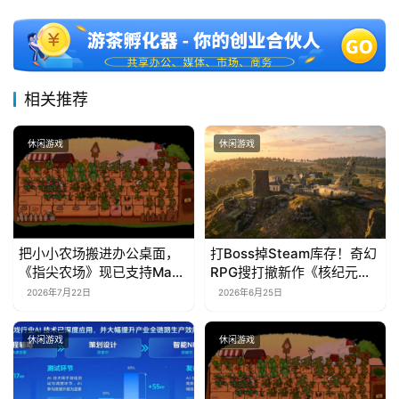
相关推荐
休闲游戏
休闲游戏
把小小农场搬进办公桌面，
打Boss掉Steam库存！奇幻
《指尖农场》现已支持Mac
RPG搜打撤新作《核纪元》
系统！
正式上线Steam：武器属性
2026年7月22日
2026年6月25日
全靠手造，暴死全掉光！
休闲游戏
休闲游戏