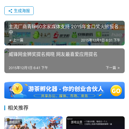
0
生成海报
日
游
主流厂商青睐60余家媒体支持 2015年金口奖火热报名
茶
中
上一篇
2015年12月1日 6:31 下午
对
接
威锋网金狮奖提名揭晓 网友最喜爱应用提名
会
2015年12月1日 6:41 下午
下一篇
上
海
站
相关推荐
中
游戏业界
游戏业界
文