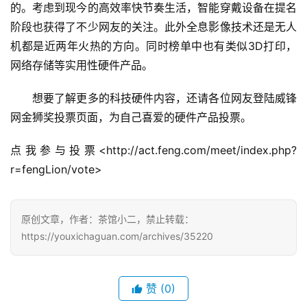
2
的。考虑到现今的高效率快节奏生活，智能穿戴设备在提名
0
阶段也获得了不少网友的关注。此外全息影像技术还是无人
2
机都是近两年火热的方向。同时榜单中也有类似3D打印，
5
网络存储等实用性硬件产品。
第
十
　　想要了解更多的科技硬件内容，还请各位网友登陆威锋
三
网金狮奖投票页面，为自己喜爱的硬件产品投票。
届
金
点我参与投票<http://act.feng.com/meet/index.php?
茶
r=fengLion/vote>
奖
原创文章，作者：茶馆小二，禁止转载：
7
https://youxichaguan.com/archives/35220
月
3
赞
(0)