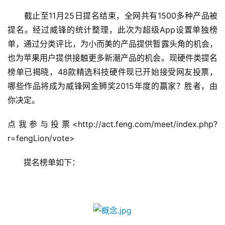
　　截止至11月25日提名结束，全网共有1500多种产品被
提名。经过威锋的统计整理，此次为超级App设置单独榜
单，通过分类评比，为小而美的产品提供暂露头角的机会，
也为苹果用户提供接触更多新潮产品的机会。现硬件类提名
榜单已揭晓，48款精选科技硬件现已开始接受网友投票，
哪些作品将成为威锋网金狮奖2015年度的赢家？胜者，由
首
你决定。
页
点我参与投票<http://act.feng.com/meet/index.php?
游
r=fengLion/vote>
茶
原
　　提名榜单如下：
创
游
戏
业