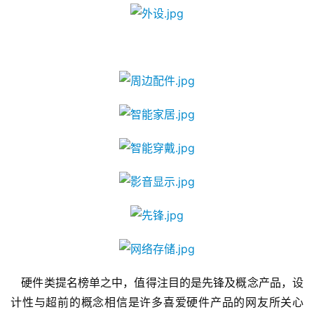
界
手
机
游
戏
单
机
游
戏
休
闲
游
   硬件类提名榜单之中，值得注目的是先锋及概念产品，设
戏
计性与超前的概念相信是许多喜爱硬件产品的网友所关心