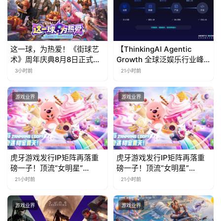
(
中
国
)
这一球，为热爱！《街球艺
【ThinkingAI Agentic
术》周年庆典8月8日正式上
Growth 全球泛娱乐行业峰
线，多重福利与全新内容同
会】Agent 时代，人到底负
3小时前
21小时前
步开启
责什么
游戏业界
游戏业界
虎牙游戏发行IP矩阵再落重
虎牙游戏发行IP矩阵再落重
磅一子！顶流“女明星”
磅一子！顶流“女明星”
ZANMANG LOOPY 正版3D
ZANMANG LOOPY 正版3D
21小时前
21小时前
消除手游《消消奇遇》惊喜
消除手游《消消奇遇》惊喜
曝光
曝光
游戏业界
游戏业界