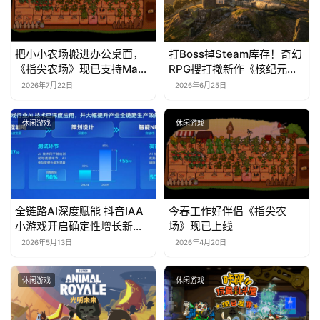
把小小农场搬进办公桌面，
打Boss掉Steam库存！奇幻
《指尖农场》现已支持Mac
RPG搜打撤新作《核纪元》
系统！
正式上线Steam：武器属性
2026年7月22日
2026年6月25日
全靠手造，暴死全掉光！
休闲游戏
休闲游戏
全链路AI深度赋能 抖音IAA
今春工作好伴侣《指尖农
小游戏开启确定性增长新周
场》现已上线
期
2026年5月13日
2026年4月20日
休闲游戏
休闲游戏