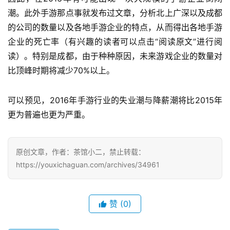
上
潮。此外手游那点事就发布过文章，分析北上广深以及成都
的公司的数量以及各地手游企业的特点，从而得出各地手游
海
企业的死亡率（有兴趣的读者可以点击“阅读原文”进行阅
站
读）。特别是成都，由于种种原因，未来游戏企业的数量对
比顶峰时期将减少70%以上。
中
文
可以预见，2016年手游行业的失业潮与降薪潮将比2015年
(
更为普遍也更为严重。
中
国
)
原创文章，作者：茶馆小二，禁止转载：
https://youxichaguan.com/archives/34961
赞
(0)