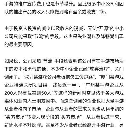
手游的推广宣传费用也是节节攀升。因此很多中小公司和团
游
戏
队的推出产品的收入只能做到略有盈余或收支平衡。
休
由于投资人投资的减少以及收入的锐减，无法“开源”的中小
闲
公司只能采取“节流”的手段。这也是失业潮以及降薪潮出现
游
的最主要原因。
戏
如果说，公司采取“节流”手段还表明该公司有在手游市场活
2
下的资本和勇气的话，不少中小企业已经“放弃治疗”，关门
0
倒闭了。“深圳某游戏公司老板拖欠工资跑路”、“厦门某游戏
2
5
企业接连关闭项目组，裁员近一半”、“广州某手游企业从
第
200人规模裁减到50人”等这样的新闻时常见诸于各大游戏
十
媒体和业内人士朋友圈中。而这些倒闭的企业也把大量手游
三
从业者推向了市场，企业与从业者的需求关系也从14年初的
届
“卖方市场”转变为现阶段的“买方市场”，从业者供过于求，
金
薪酬水平不升反降。甚至不少从业者已经离开手游行业，另
茶