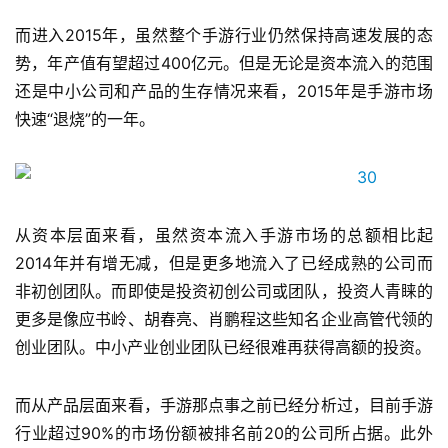
而进入2015年，虽然整个手游行业仍然保持高速发展的态
游
茶
势，年产值有望超过400亿元。但是无论是资本流入的范围
原
还是中小公司和产品的生存情况来看，2015年是手游市场
创
快速“退烧”的一年。
游
戏
业
界
从资本层面来看，虽然资本流入手游市场的总额相比起
2014年并有增无减，但是更多地流入了已经成熟的公司而
手
非初创团队。而即使是投资初创公司或团队，投资人青睐的
机
更多是像应书岭、胡春亮、肖鹏程这些知名企业高管代领的
游
创业团队。
中小产业创业团队已经很难再获得高额的投资。
戏
而从产品层面来看，手游那点事之前已经分析过，目前手游
单
行业超过90%的市场份额被排名前20的公司所占据。此外
机