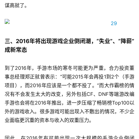
奖
谋高就了。
7
三、2016年将出现游戏企业倒闭潮，“失业”、“降薪”
月
成新常态
3
0
到了2016年，手游市场的寒冬可能更为严重，合力投资董
事总经理郑正就曾表示：“可能2015年会再投1到2个（手游
日
项目），而2016年应该是一个都不投了。”而大作霸榜的情
游
况有不会发生太大的改变，另外包括CF、DNF等端游改编
茶
手游也会将在2016年推出，进一步压缩了畅销榜Top100以
对
外的游戏收入。很多游戏可能出现入不敷出的情况，不少企
业面临更沉重的资本与收入的双重压力。
接
会
因此，在2016年有可能出现一次大规模的手游企业倒闭