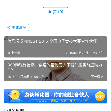
赞
(0)
2
0
2
生成海报
5
第
海马玩成为NEST 2015 全国电子竞技大赛合作伙伴
十
三
届
上一篇
2015年11月26日 10:23 上午
金
360游戏许怡然：渠道的量到底少了没？服务前置助力
茶
CP
奖
2015年11月26日 11:05 上午
下一篇
7
月