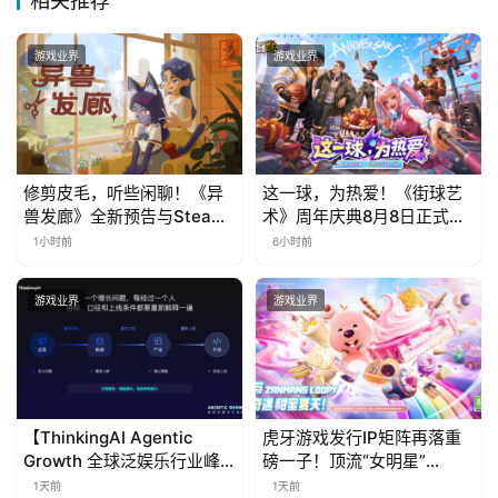
相关推荐
3
0
游戏业界
游戏业界
日
游
茶
修剪皮毛，听些闲聊！《异
这一球，为热爱！《街球艺
对
兽发廊》全新预告与Steam
术》周年庆典8月8日正式上
免费试玩公开
线，多重福利与全新内容同
接
1小时前
6小时前
步开启
会
游戏业界
游戏业界
上
海
站
【ThinkingAI Agentic
虎牙游戏发行IP矩阵再落重
Growth 全球泛娱乐行业峰
磅一子！顶流“女明星”
会】Agent 时代，人到底负
ZANMANG LOOPY 正版3D
1天前
1天前
中