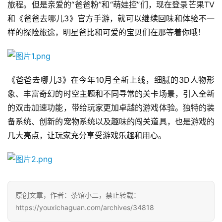
旅程。但是亲爱的“爸爸粉”和“萌娃控”们，现在登录芒果TV
戏
业
和《爸爸去哪儿3》官方手游，就可以继续回味和体验不一
界
样的探险旅途，明星爸比和可爱的宝贝们在那等着你哦！
手
机
《爸爸去哪儿3》在今年10月全新上线，细腻的3D人物形
游
戏
象、丰富奇幻的时空主题和不同寻常的关卡场景，引入全新
的双击加速功能，带给玩家更加卓越的游戏体验。独特的装
单
备系统、创新的宠物系统以及趣味的闯关道具，也是游戏的
机
几大亮点，让玩家充分享受游戏乐趣和用心。
游
戏
休
闲
原创文章，作者：茶馆小二，禁止转载：
游
https://youxichaguan.com/archives/34818
戏