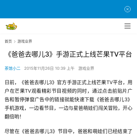
首页
游戏业界
《爸爸去哪儿3》手游正式上线芒果TV平台
茶馆小二
2015年11月26日 10:39 上午
游戏业界
首
页
日前，《爸爸去哪儿3》官方手游正式上线芒果TV平台，用
户在芒果TV观看精彩节目视频的同时，通过点击前贴片广
游
告和暂停弹窗广告中的链接就能快速下载《爸爸去哪儿3》
茶
手机游戏，一边看节目，一边与星爸萌娃们闯关冒险，开心
原
创
翻倍哟！
尽管在《爸爸去哪儿3》节目中，爸爸和萌娃们已经结束了
游