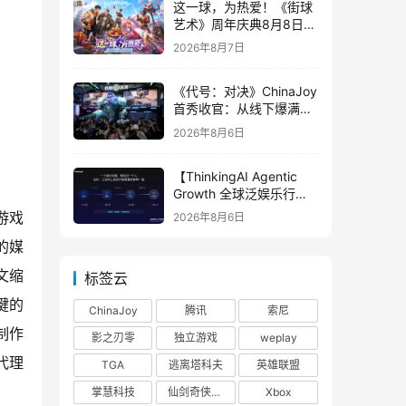
这一球，为热爱！《街球
艺术》周年庆典8月8日正
式上线，多重福利与全新
2026年8月7日
内容同步开启
《代号：对决》ChinaJoy
首秀收官：从线下爆满看
见玩家的真实期待
2026年8月6日
【ThinkingAI Agentic
Growth 全球泛娱乐行业
峰会】Agent 时代，人到
游戏
2026年8月6日
底负责什么
的媒
文缩
标签云
键的
ChinaJoy
腾讯
索尼
制作
影之刃零
独立游戏
weplay
代理
TGA
逃离塔科夫
英雄联盟
掌慧科技
仙剑奇侠传四
Xbox