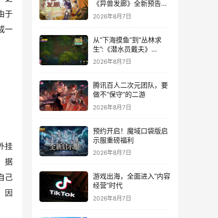
《异兽发廊》全新预告与
Steam免费试玩公开
由于
2026年8月7日
成一
从“下海摸鱼”到“丛林求
生”:《潜水员戴夫》
DLC《丛林》移动端定档
2026年8月7日
8月14日
腾讯百人二次元团队，要
做不“保守”的二游
2026年8月7日
预约开启！魔域口袋版启
示服重磅福利
外挂
2026年8月7日
。据
游戏出海，全面进入“内容
示自己
经营”时代
，因
2026年8月7日