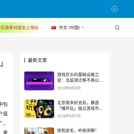
30日游茶对接会上海站
中文 (中国)
最新文章
山
游戏巨头的基础设施之
变：当监测迁移不再以中
断为代价
2026年8月8日
北京周末好去处，暴造
中包
「摊开玩」独立游戏市集
户是
正式开票！
2026年8月7日
广，
修剪皮毛，听些闲聊！
、更