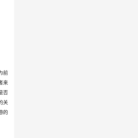
为前
者来
是否
的关
游的