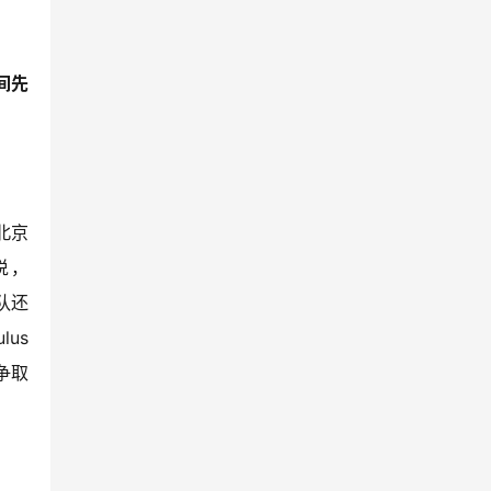
间先
北京
价说，
队还
us 
争取