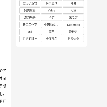
微信小游戏
街头篮球
网易
完美世界
Valve
闲鱼
泡泡玛特
卡游
米哈游
天美工作室
中国独立游戏联盟
Supercell
ps5
鹰角
逆神者
帕斯亚科技
全面战争
刺客信条
0亿
时间
闭期
用。
用开