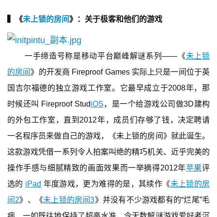
▍《
未上锁的房间
》：关于极客和他们的游戏
一手缔造号称是移动平台巅峰解谜系列——《
未上锁
的房间
》的开发商 Fireproof Games 实际上只是一间位于英
首
国吉尔福德的独立游戏工作室。它最早成立于2008年，那
页
时候还叫 Fireproof Stud
iOS
，是一个给游戏公司做3D建构
游
的外包工作室，直到2012年，成员们存够了钱，决定聘请
茶
一名程序员来做自己的游戏，《未上锁的房间》就此诞生。
原
这款游戏凭借一系列令人拍案叫绝的精巧机关、近乎完美的
创
操作手感与细腻精致的画面效果而一举摘得2012年
苹果
评
游
选的 
iPad
 年度游戏，更为难得的是，其续作《
未上锁的房
戏
间2
》、《
未上锁的房间3
》并没有不少游戏都有的“烂尾”毛
业
界
病，一如既往地保持了超高水准，令无数解谜游戏爱好者沉