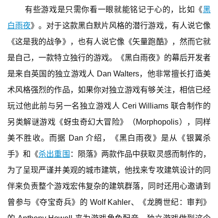
中
有些游戏是只需你看一眼就能铭记于心的，比如《
黑
国
白雨夜
》。对于这款黑白默片风格的潜行游戏，有人说它像
)
《这是我的战争》，也有人说它像《矢量跑酷》，然而它就
是自己，一款特立独行的游戏。《黑白雨夜》的幕后开发者
是来自英国的独立游戏人 Dan Walters，他非常擅长打造美
术风格强烈的作品，如果你对独立游戏有够关注，相信已经
玩过他此前与另一名独立游戏人 Ceri Williams 联合制作的
另类解谜游戏《蚜虫奇幻大冒险》（Morphopolis），同样
美不胜收。而据 Dan 介绍，《黑白雨夜》是从《银翼杀
手》和《
杀出重围
：陨落》两款作品中获取灵感而制作的，
为了呈现严谨并美观的城市建筑，他找来专攻建筑设计的同
伴来负责整个游戏宏伟复杂的建筑群落，同时还用心邀请到
曾参与《夺宝奇兵》的 Wolf Kahler、《龙腾世纪：审判》