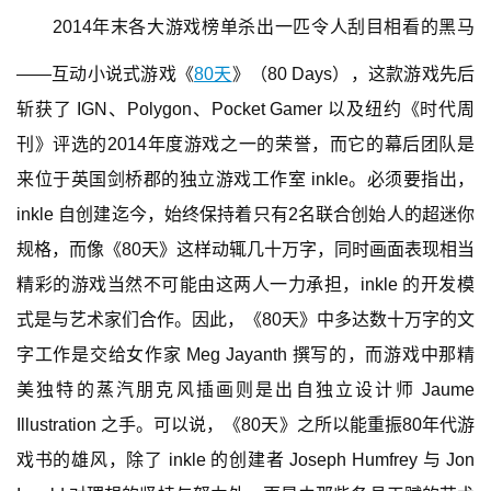
0
2014年末各大游戏榜单杀出一匹令人刮目相看的黑马
2
5
——互动小说式游戏《
80天
》（80 Days），这款游戏先后
第
斩获了 IGN、Polygon、Pocket Gamer 以及纽约《时代周
十
三
刊》评选的2014年度游戏之一的荣誉，而它的幕后团队是
届
来位于英国剑桥郡的独立游戏工作室 inkle。必须要指出，
金
inkle 自创建迄今，始终保持着只有2名联合创始人的超迷你
茶
奖
规格，而像《80天》这样动辄几十万字，同时画面表现相当
精彩的游戏当然不可能由这两人一力承担，inkle 的开发模
式是与艺术家们合作。因此，《80天》中多达数十万字的文
7
字工作是交给女作家 Meg Jayanth 撰写的，而游戏中那精
月
美独特的蒸汽朋克风插画则是出自独立设计师 Jaume 
Illustration 之手。可以说，《80天》之所以能重振80年代游
3
戏书的雄风，除了 inkle 的创建者 Joseph Humfrey 与 Jon 
0