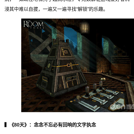
浸其中难以自拔，一遍又一遍寻找“解锁”的乐趣。
手
机
游
戏
单
机
游
戏
休
闲
游
戏
▍《80天》：念念不忘必有回响的文字执念
2