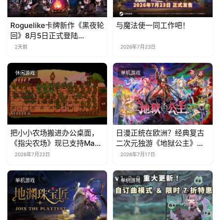
Roguelike卡牌新作《黑夜轮
与魔法使一同工作吧！
回》8月5日正式登陆
Steam，首发9折优惠开启
2天前
2026年7月23日
休闲游戏
单机游戏
把小小农场搬进办公桌面，
日漫正统在欧洲？经典复古
《指尖农场》现已支持Mac
二次元独游《地狱公主》现
系统！
已EA上线
2026年7月22日
2026年7月17日
单机游戏
单机游戏