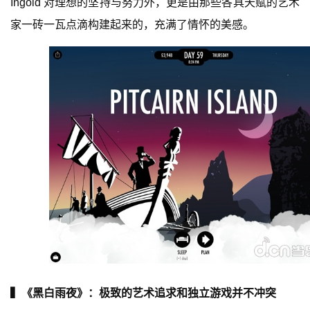
Ingold 对理想的坚持与努力外，更是由那些各具天赋的艺术
日
家一砖一瓦点滴构建起来的，充满了情怀的美感。 
游
茶
对
接
会
上
海
站
中
文
▍《黑白雨夜》：极致的艺术追求和独立游戏并不冲突
(