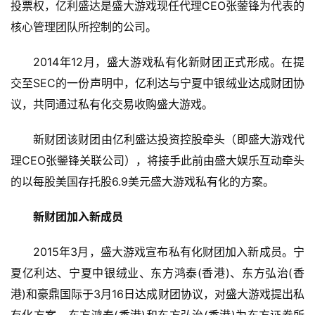
投票权，亿利盛达是盛大游戏现任代理CEO张蓥锋为代表的
核心管理团队所控制的公司。
单
机
2014年12月，盛大游戏私有化新财团正式形成。在提
游
交至SEC的一份声明中，亿利达与宁夏中银绒业达成财团协
戏
议，共同通过私有化交易收购盛大游戏。
休
新财团该财团由亿利盛达投资控股牵头（即盛大游戏代
闲
游
理CEO张鎣锋关联公司），将接手此前由盛大娱乐互动牵头
戏
的以每股美国存托股6.9美元盛大游戏私有化的方案。
2
新财团加入新成员
0
2
2015年3月，盛大游戏宣布私有化财团加入新成员。宁
5
夏亿利达、宁夏中银绒业、东方鸿泰(香港)、东方弘治(香
第
港)和豪鼎国际于3月16日达成财团协议，对盛大游戏提出私
十
三