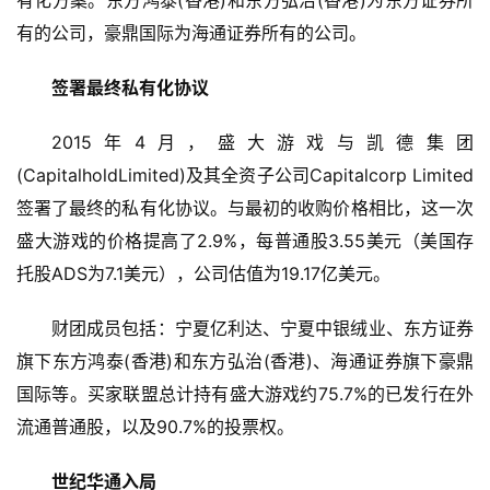
有化方案。东方鸿泰(香港)和东方弘治(香港)为东方证券所
届
有的公司，豪鼎国际为海通证券所有的公司。
金
茶
签署最终私有化协议
奖
2015年4月，盛大游戏与凯德集团
(CapitalholdLimited)及其全资子公司Capitalcorp Limited
7
签署了最终的私有化协议。与最初的收购价格相比，这一次
盛大游戏的价格提高了2.9%，每普通股3.55美元（美国存
月
托股ADS为7.1美元），公司估值为19.17亿美元。
3
0
财团成员包括：宁夏亿利达、宁夏中银绒业、东方证券
旗下东方鸿泰(香港)和东方弘治(香港)、海通证券旗下豪鼎
日
国际等。买家联盟总计持有盛大游戏约75.7%的已发行在外
游
流通普通股，以及90.7%的投票权。
茶
对
世纪华通入局