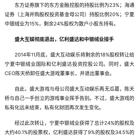
东方证券旗下的东方金融控股的持股比例为23%；海通
首
证券（上海并购股权投资基金母公司）持股比例20%；宁夏
页
中银绒业为15%，剩余24%股权为散户小股东持有。
游
盛大互娱彻底退出，亿利盛达和中银绒业接手
茶
原
2014年11月底，盛大互动娱乐将剩余的18%股权转让给
创
宁夏中银绒业国际和亿利盛达投资控股公司。同时，盛大
CEO陈天桥卸任盛大游戏董事长，并退出董事会。
游
戏
自此，盛大游戏与母公司盛大互动娱乐再无瓜葛，陈天
业
界
桥与自己一手创立的游戏事业挥手告别。不过，盛大游戏的
私有化远未结束，私有化财团再次发生变化。
手
机
经过此次转让，宁夏中银绒业获得了总计24%的股权及
游
大约40.1%的投票权，亿利盛达获得了9%的股权及34.5%的
戏