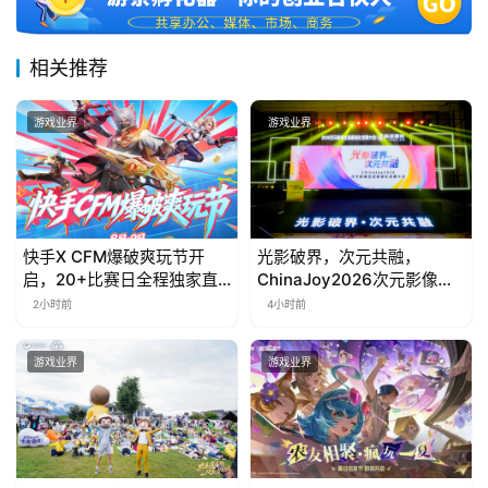
相关推荐
游戏业界
游戏业界
快手X CFM爆破爽玩节开
光影破界，次元共融，
启，20+比赛日全程独家直
ChinaJoy2026次元影像生
播
态标准化发展大会盛大召开
2小时前
4小时前
游戏业界
游戏业界