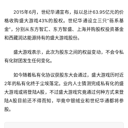
接
2015年6月，世纪华通宣布，拟以总计63.95亿元的价
会
格收购盛大游戏43%的股权。世纪华通设立三只“砾系基
上
金”，分别从东方智汇、东方智盛、上海并购股权投资基金
和西藏润达能源持有的盛大游戏股份。
海
站
盛大游戏表示，此次为股东之间的权益变动，不会令私
有化财团发生任何变化。
中
如今随着私有化协议获股东大会通过，盛大游戏历时近
文
2年的私有化终于尘埃落定。业内人士猜测完成私有化的盛
(
大游戏或将登陆A股，不过盛大游戏究竟通过何种方式来登
中
国
陆A股目前还不得而知，毕竟中银绒业和世纪华通都将参
)
股。