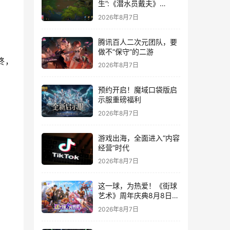
生”:《潜水员戴夫》
DLC《丛林》移动端定档
2026年8月7日
8月14日
腾讯百人二次元团队，要
做不“保守”的二游
终，
2026年8月7日
预约开启！魔域口袋版启
示服重磅福利
2026年8月7日
游戏出海，全面进入“内容
经营”时代
2026年8月7日
这一球，为热爱！《街球
艺术》周年庆典8月8日正
式上线，多重福利与全新
2026年8月7日
内容同步开启