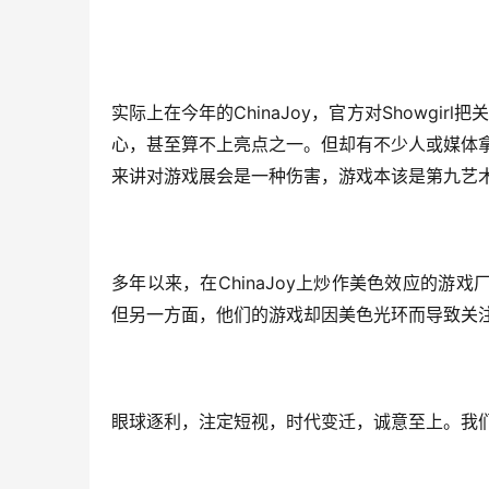
ChinaJoy
Showgirl
实际上在今年的
，官方对
把关
心，甚至算不上亮点之一。但却有不少人或媒体
来讲对游戏展会是一种伤害，游戏本该是第九艺
ChinaJoy
多年以来，在
上炒作美色效应的游戏
但另一方面，他们的游戏却因美色光环而导致关
眼球逐利，注定短视，时代变迁，诚意至上。我