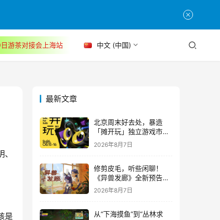
30日游茶对接会上海站
中文 (中国)
最新文章
北京周末好去处，暴造
「摊开玩」独立游戏市集
正式开票！
2026年8月7日
明、
修剪皮毛，听些闲聊！
《异兽发廊》全新预告与
Steam免费试玩公开
2026年8月7日
从“下海摸鱼”到“丛林求
该是