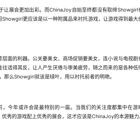
ChinaJoy
Showgirl
于让展会更加出彩。而
自始至终都没有取缔
Showgirl
但
更应该是以一种附属品来衬托游戏，让游戏得到最大
传层面的利器。公关要
美女、商场促销要美女，连小说与电视剧
往往适得其反，让人产生厌倦与审美疲劳，随之而来的是各种低
Showgirl
，那么
就该是绿叶，用以衬托前者的明艳。
前，今年或许会是最特别的一届。当我们的关注度都集中在游
ChinaJoy
。优秀的游戏配上优秀的展会，这才应该是
的本源魅力