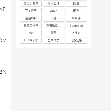
微信小游戏
街头篮球
网易
的作
完美世界
Valve
闲鱼
泡泡玛特
卡游
米哈游
天美工作室
中国独立游戏联盟
Supercell
ps5
鹰角
逆神者
帕斯亚科技
全面战争
刺客信条
合暴
己的