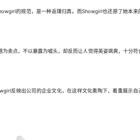
howgirl
Showgirl
的规范，是一种返璞归真。而
也还原了她本来
感为卖点，不以暴露为嘘头，却反而让人觉得英姿飒爽，十分符
wgirl
反映出公司的企业文化，在这样文化熏陶下，着重展示自