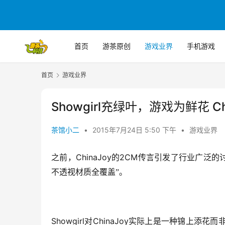
首页
游茶原创
游戏业界
手机游戏
首页
游戏业界
Showgirl充绿叶，游戏为鲜花 
茶馆小二
•
2015年7月24日 5:50 下午
•
游戏业界
ChinaJoy
2CM
之前，
的
传言引发了行业广泛的
不透视材质全覆盖”。
Showgirl
ChinaJoy
对
实际上是一种锦上添花而