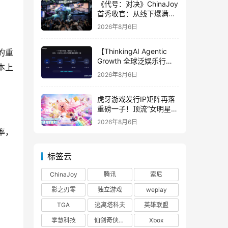
《代号：对决》ChinaJoy
首秀收官：从线下爆满看
见玩家的真实期待
2026年8月6日
【ThinkingAI Agentic
的重
Growth 全球泛娱乐行业
本上
峰会】Agent 时代，人到
2026年8月6日
底负责什么
虎牙游戏发行IP矩阵再落
重磅一子！顶流“女明星”
ZANMANG LOOPY 正版
2026年8月6日
3D消除手游《消消奇遇》
率，
惊喜曝光
标签云
ChinaJoy
腾讯
索尼
影之刃零
独立游戏
weplay
TGA
逃离塔科夫
英雄联盟
掌慧科技
仙剑奇侠传四
Xbox