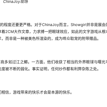
ChinaJoy
现场
ChinaJoy
Showgirl
的程度还要更严格。对于
而言，
并非是展会
2CM
拿着
大作文章，力求搏一把眼球效应，如此的文字游戏从根
术，而非是一种被美色所渲染的，成为哗众取宠的附带赠品。
厂商多如过江之鲫。一方面，他们收获了相当的外界眼球与曝光
注度被不断的弱化。事实证明，任何炒作都有利弊杂陈之处。
们相信，游戏带来的快乐才会是本源的快乐。