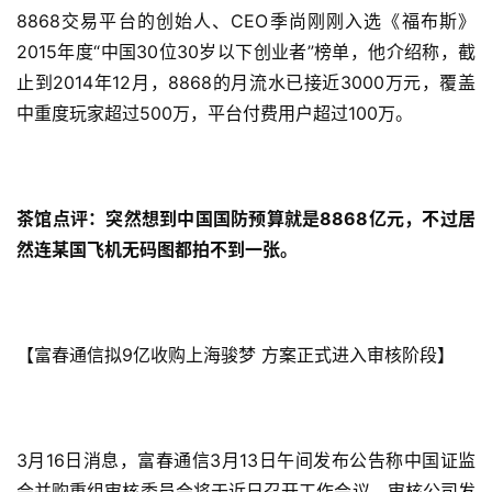
8868交易平台的创始人、CEO季尚刚刚入选《福布斯》
首
2015年度“中国30位30岁以下创业者”榜单，他介绍称，截
页
止到2014年12月，8868的月流水已接近3000万元，覆盖
中重度玩家超过500万，平台付费用户超过100万。
游
茶
原
创
茶馆点评：突然想到中国国防预算就是8868亿元，不过居
然连某国飞机无码图都拍不到一张。
游
戏
业
界
【富春通信拟9亿收购上海骏梦 方案正式进入审核阶段】
手
机
游
3月16日消息，富春通信3月13日午间发布公告称中国证监
戏
会并购重组审核委员会将于近日召开工作会议，审核公司发