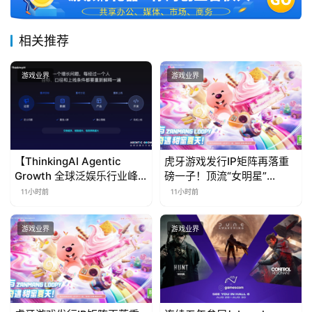
相关推荐
游戏业界
游戏业界
【ThinkingAI Agentic
虎牙游戏发行IP矩阵再落重
Growth 全球泛娱乐行业峰
磅一子！顶流“女明星”
会】Agent 时代，人到底负
ZANMANG LOOPY 正版3D
11小时前
11小时前
责什么
消除手游《消消奇遇》惊喜
曝光
游戏业界
游戏业界