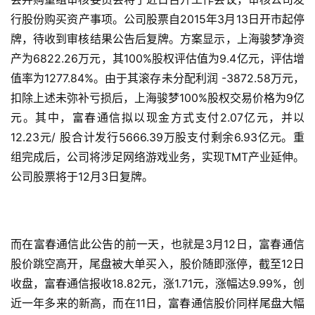
行股份购买资产事项。公司股票自2015年3月13日开市起停
单
牌，待收到审核结果公告后复牌。方案显示，上海骏梦净资
机
产为6822.26万元，其100%股权评估值为9.4亿元，评估增
游
值率为1277.84%。由于其滚存未分配利润 -3872.58万元，
戏
扣除上述未弥补亏损后，上海骏梦100%股权交易价格为9亿
元。其中，富春通信拟以现金方式支付2.07亿元，并以
休
12.23元/ 股合计发行5666.39万股支付剩余6.93亿元。重
闲
游
组完成后，公司将涉足网络游戏业务，实现TMT产业延伸。
戏
公司股票将于12月3日复牌。
2
0
而在富春通信此公告的前一天，也就是3月12日，富春通信
2
5
股价跳空高开，尾盘被大单买入，股价随即涨停，截至12日
第
收盘，富春通信报收18.82元，涨1.71元，涨幅达9.99%，创
十
近一年多来的新高，而在11日，富春通信股价同样尾盘大幅
三