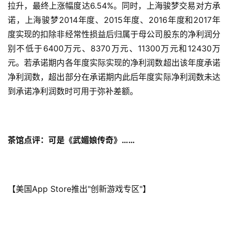
拉升，最终上涨幅度达6.54%。同时，上海骏梦交易对方承
届
诺，上海骏梦2014年度、2015年度、2016年度和2017年
金
度实现的扣除非经常性损益后归属于母公司股东的净利润分
茶
奖
别不低于6400万元、8370万元、11300万元和12430万
元。若承诺期内各年度实际实现的净利润数超出该年度承诺
净利润数，超出部分在承诺期内此后年度实际净利润数未达
到承诺净利润数时可用于弥补差额。
7
月
3
茶馆点评：可是《武媚娘传奇》……
0
日
游
【美国App Store推出"创新游戏专区"】
茶
对