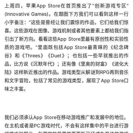
上周四，苹果App Store在首页推出了“创新游戏专区”
接
(Innovative Games)。在题图下方我们可以看到这样一行
会
小字备注：“这些是曾经让我们震惊的作品，它们给我们惊
上
喜。这些游戏在图像、游戏机制或者其他要素上都给我们指
引出了新方向。看看这些App Store里最有原创性和实验性
海
质的游戏吧。”里面既包括App Store最青睐的《纪念碑
站
谷》和《Threes》《Duet》；也包括一些早就推出的作
品，比方说《沉默年代》；还有像《里奥的财富》《进化大
陆》这样新近推出的作品。游戏类型从解谜到RPG再到音乐
中
和文字冒险，包括了常见的游戏类型，展现了App Store口
文
(
味之丰富。
中
国
)
我们必须承认App Store在移动游戏推广和发展中的地位。
在主机或者是PC游戏时代，不会有这样集中的平台进行游