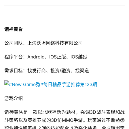
诸神黄昏
首
公司团队：上海沃坦网络科技有限公司
页
程序平台：Android、IOS正版、IOS越狱
游
需求目标：找发行商、投资/融资、找渠道
茶
原
创
游戏介绍
游
戏
诸神黄昏是一款以北欧神话为题材，强调3D战斗表现和战
业
斗策略以及英雄养成的3D仿MMO手游。玩家通过不断熟悉
界
职业特性和英雄之间的技能配合以及强化装备，合成镶嵌宝