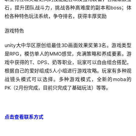
石，提升团队战斗力，挑战各种高难度的副本和boss；体
手
检各种特色玩法系统，争夺排名，获得丰厚奖励
机
游
游戏特色
戏
unity大中华区原创组最佳3D画面效果奖第3名。游戏类型
单
是RPG，模仿单人的MMO感觉，充满策略和养成要素。游
机
戏中获得的T、DPS、奶等职业，玩家可以自由组合搭配，
游
戏
根据自己的爱好组成5人小组进行游戏攻略。玩家有多种观
战镜头模式可以选择。多种游戏模式，全新的moba的
休
PK（2月份完成，目前只完成了基础玩法）等等。
闲
游
戏
点击查看联系方式
2
0