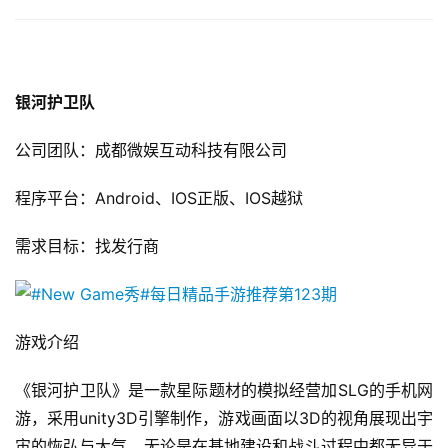
2
5
第
十
银河护卫队
三
届
公司团队：成都微娱互动科技有限公司
金
茶
程序平台：Android、IOS正版、IOS越狱
奖
需求目标：找发行商
7
月
游戏介绍
3
《银河护卫队》是一款星际题材的模拟经营加SLG的手机网
0
游，采用unity3D引擎制作，游戏画面以3D的视角展现出宇
日
宙的恢弘与大气，无论是在基地建设和战斗过程中都无异于