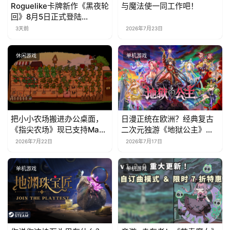
Roguelike卡牌新作《黑夜轮
与魔法使一同工作吧！
回》8月5日正式登陆
Steam，首发9折优惠开启
3天前
2026年7月23日
休闲游戏
单机游戏
把小小农场搬进办公桌面，
日漫正统在欧洲？经典复古
《指尖农场》现已支持Mac
二次元独游《地狱公主》现
系统！
已EA上线
2026年7月22日
2026年7月17日
单机游戏
单机游戏