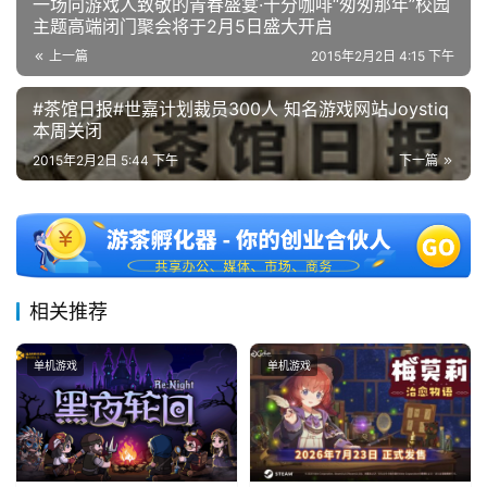
一场向游戏人致敬的青春盛宴·十分咖啡“匆匆那年”校园
主题高端闭门聚会将于2月5日盛大开启
上一篇
2015年2月2日 4:15 下午
#茶馆日报#世嘉计划裁员300人 知名游戏网站Joystiq
本周关闭
2015年2月2日 5:44 下午
下一篇
相关推荐
单机游戏
单机游戏