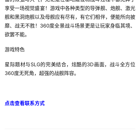
享受一场视觉盛宴！游戏中各种类型的导弹舰、炮舰、激光
游
舰和黑洞炮舰以及母舰应有尽有，有它们相伴，便能所向披
茶
靡、战无不胜！360度全景战斗场景更是让玩家身临其境、
对
欲罢不能。
接
游戏特色
会
星际题材与SLG的完美结合，炫酷的3D画面，战斗全方位
上
360度无死角，超强的战舰阵容。
海
站
点击查看联系方式
中
文
(
中