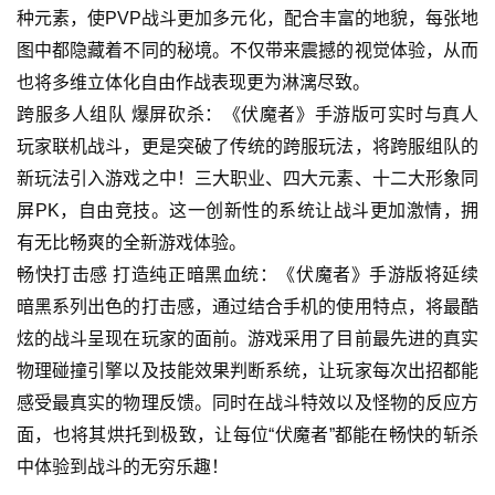
种元素，使PVP战斗更加多元化，配合丰富的地貌，每张地
图中都隐藏着不同的秘境。不仅带来震撼的视觉体验，从而
也将多维立体化自由作战表现更为淋漓尽致。
跨服多人组队 爆屏砍杀：
《伏魔者》手游版可实时与真人
玩家联机战斗，更是突破了传统的跨服玩法，将跨服组队的
新玩法引入游戏之中！三大职业、四大元素、十二大形象同
屏PK，自由竞技。这一创新性的系统让战斗更加激情，拥
有无比畅爽的全新游戏体验。
畅快打击感 打造纯正暗黑血统：
《伏魔者》手游版将延续
暗黑系列出色的打击感，通过结合手机的使用特点，将最酷
炫的战斗呈现在玩家的面前。游戏采用了目前最先进的真实
物理碰撞引擎以及技能效果判断系统，让玩家每次出招都能
感受最真实的物理反馈。同时在战斗特效以及怪物的反应方
面，也将其烘托到极致，让每位“伏魔者”都能在畅快的斩杀
中体验到战斗的无穷乐趣！