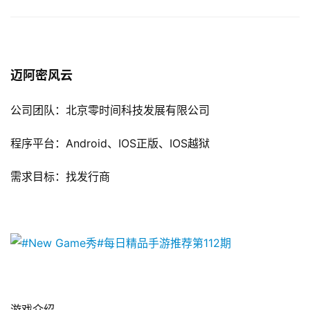
2
0
2
5
迈阿密风云
第
十
公司团队：北京零时间科技发展有限公司
三
届
程序平台：Android、IOS正版、IOS越狱
金
茶
需求目标：找发行商
奖
7
月
3
游戏介绍