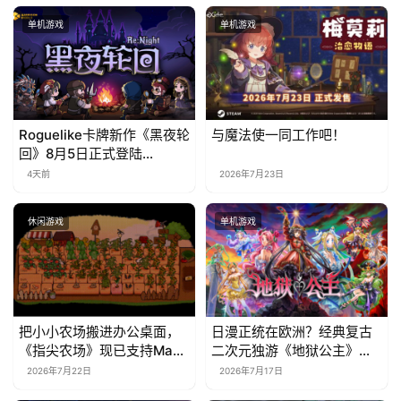
单机游戏
单机游戏
Roguelike卡牌新作《黑夜轮
与魔法使一同工作吧！
回》8月5日正式登陆
Steam，首发9折优惠开启
4天前
2026年7月23日
休闲游戏
单机游戏
把小小农场搬进办公桌面，
日漫正统在欧洲？经典复古
《指尖农场》现已支持Mac
二次元独游《地狱公主》现
系统！
已EA上线
2026年7月22日
2026年7月17日