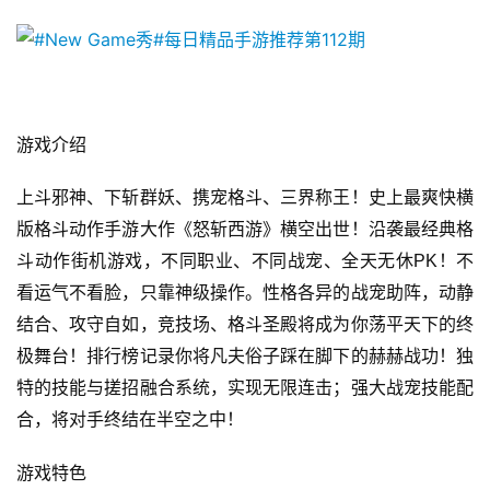
游戏介绍
上斗邪神、下斩群妖、携宠格斗、三界称王！史上最爽快横
版格斗动作手游大作《怒斩西游》横空出世！沿袭最经典格
首
斗动作街机游戏，不同职业、不同战宠、全天无休PK！不
页
看运气不看脸，只靠神级操作。性格各异的战宠助阵，动静
游
结合、攻守自如，竞技场、格斗圣殿将成为你荡平天下的终
茶
极舞台！排行榜记录你将凡夫俗子踩在脚下的赫赫战功！独
原
特的技能与搓招融合系统，实现无限连击；强大战宠技能配
创
合，将对手终结在半空之中！
游
游戏特色