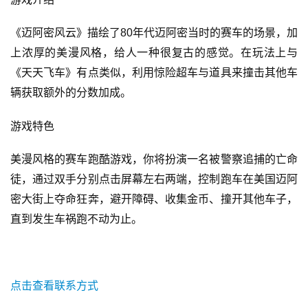
0
《迈阿密风云》描绘了80年代迈阿密当时的赛车的场景，加
日
上浓厚的美漫风格，给人一种很复古的感觉。在玩法上与
游
《天天飞车》有点类似，利用惊险超车与道具来撞击其他车
茶
辆获取额外的分数加成。
对
游戏特色
接
美漫风格的赛车跑酷游戏，你将扮演一名被警察追捕的亡命
会
徒，通过双手分别点击屏幕左右两端，控制跑车在美国迈阿
上
密大街上夺命狂奔，避开障碍、收集金币、撞开其他车子，
海
直到发生车祸跑不动为止。
站
点击查看联系方式
中