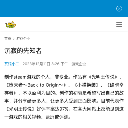
首
页
游
首页
游戏企业
茶
沉寂的先知者
原
创
茶馆小二
2023年12月11日 8:26 下午
游戏企业
游
制作steam游戏的个人，非专业。作品有《光明王传说》、
戏
《堕天者～Back to Origin～》、《小猫换装》、《破晓幸
业
存者》，不以盈利为目的。创作的初衷是希望写出自己的故
界
事，并分享给更多人，让更多人受到正面影响。目前代表作
《光明王传说》好评率高达97%，在各大网站上都能见到这
手
机
一游戏的相关视频、录屏或评测。
游