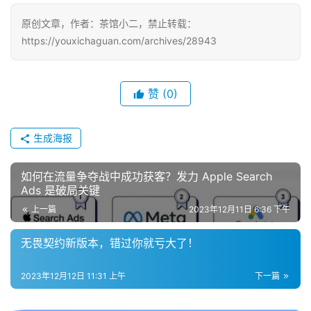
戏
原创文章，作者：茶馆小二，禁止转载：
https://youxichaguan.com/archives/28943
单
机
游
戏
赞
(0)
休
生成海报
闲
游
如何在流量争夺战中成功获客？发力 Apple Search
戏
Ads 是破局关键
上一篇
2023年12月11日 6:36 下午
2
0
无畏契约新版本，错过你就亏大了！
2
5
2023年12月12日 11:31 上午
下一篇
第
十