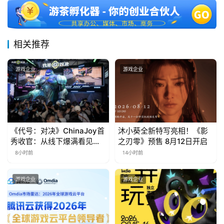
三
届
金
茶
相关推荐
奖
游戏企业
游戏企业
7
月
《代号：对决》ChinaJoy首
沐小葵全新特写亮相！《影
3
秀收官：从线下爆满看见玩
之刃零》预售 8月12日开启
家的真实期待
0
8小时前
14小时前
日
游戏企业
游戏企业
游
茶