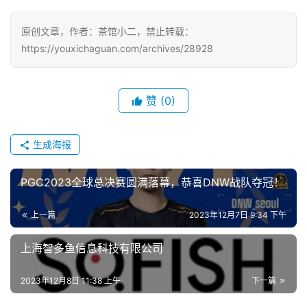
戏
原创文章，作者：茶馆小二，禁止转载：
单
https://youxichaguan.com/archives/28928
机
游
戏
赞
(0)
休
生成海报
闲
游
PGC2023全球总决赛圆满落幕，恭喜DNW战队夺冠！
戏
上一篇
2023年12月7日 9:34 下午
2
0
上海智多鱼信息科技有限公司
2
5
2023年12月8日 11:38 上午
下一篇
第
十