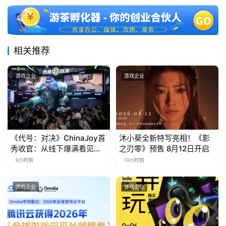
三
届
金
茶
相关推荐
奖
游戏企业
游戏企业
7
月
《代号：对决》ChinaJoy首
沐小葵全新特写亮相！《影
3
秀收官：从线下爆满看见玩
之刃零》预售 8月12日开启
0
家的真实期待
3小时前
10小时前
日
游戏企业
游戏企业
游
茶