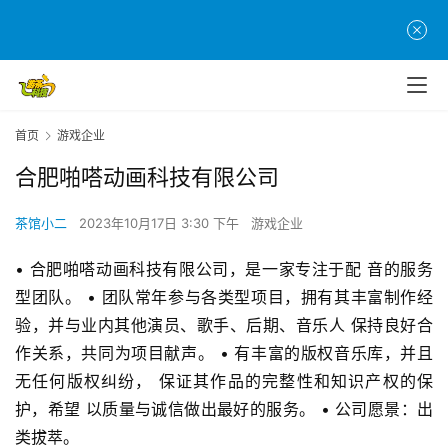
首
页
首页
游戏企业
游
茶
合肥啪嗒动画科技有限公司
原
创
茶馆小二
2023年10月17日 3:30 下午
游戏企业
• 合肥啪嗒动画科技有限公司，是一家专注于配 音的服务
游
戏
型团队。 • 团队常年参与各类型项目，拥有其丰富制作经 
业
验，并与业内其他演员、歌手、后期、音乐人 保持良好合
界
作关系，共同为项目献声。 • 有丰富的版权音乐库，并且
无任何版权纠纷， 保证其作品的完整性和知识产权的保
手
护，希望 以质量与诚信做出最好的服务。 • 公司愿景：出
机
类拔萃。
游