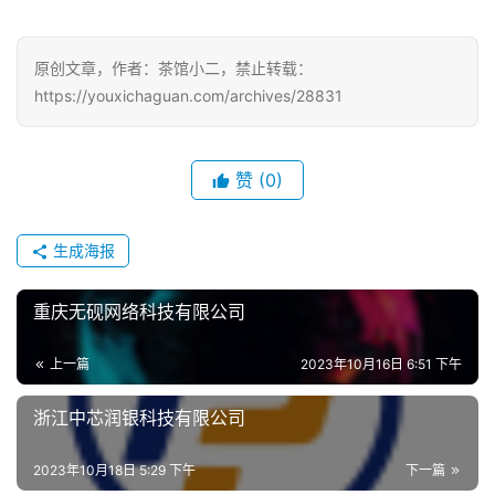
戏
原创文章，作者：茶馆小二，禁止转载：
单
https://youxichaguan.com/archives/28831
机
游
戏
赞
(0)
休
闲
生成海报
游
戏
重庆无砚网络科技有限公司
2
上一篇
2023年10月16日 6:51 下午
0
2
浙江中芯润银科技有限公司
5
第
2023年10月18日 5:29 下午
下一篇