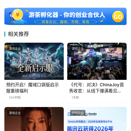
十
三
届
金
茶
相关推荐
奖
游戏企业
游戏企业
7
月
3
预约开启！魔域口袋版启示
《代号：对决》ChinaJoy首
服重磅福利
秀收官：从线下爆满看见玩
0
家的真实期待
13小时前
1天前
日
游戏企业
游戏企业
游
茶