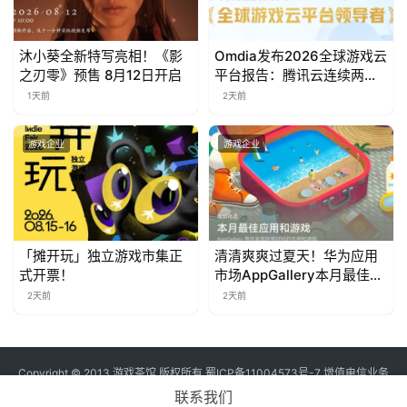
对
接
沐小葵全新特写亮相！《影
Omdia发布2026全球游戏云
之刃零》预售 8月12日开启
平台报告：腾讯云连续两年
会
入选“领导者”象限
1天前
2天前
上
海
游戏企业
游戏企业
站
中
「摊开玩」独立游戏市集正
清清爽爽过夏天！华为应用
文
式开票！
市场AppGallery本月最佳上
新，款款提升幸福感
(
2天前
2天前
中
国
)
Copyright © 2013 游戏茶馆 版权所有
蜀ICP备11004573号-7
增值电信业务
经营许可证 川B2-20170060号
联系我们