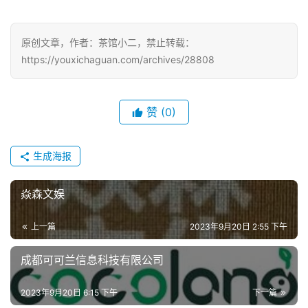
戏
原创文章，作者：茶馆小二，禁止转载：
单
https://youxichaguan.com/archives/28808
机
游
戏
赞
(0)
休
闲
生成海报
游
戏
焱森文娱
2
上一篇
2023年9月20日 2:55 下午
0
2
成都可可兰信息科技有限公司
5
第
2023年9月20日 6:15 下午
下一篇