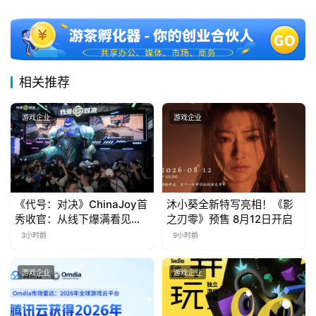
十
三
届
金
茶
相关推荐
奖
游戏企业
游戏企业
7
月
3
《代号：对决》ChinaJoy首
沐小葵全新特写亮相！《影
秀收官：从线下爆满看见玩
之刃零》预售 8月12日开启
0
家的真实期待
3小时前
9小时前
日
游戏企业
游戏企业
游
茶