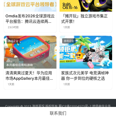
对
接
Omdia发布2026全球游戏云
「摊开玩」独立游戏市集正
平台报告：腾讯云连续两年
式开票！
会
入选“领导者”象限
23小时前
1天前
上
海
游戏企业
游戏企业
站
中
清清爽爽过夏天！华为应用
家族式次元美学 电竞满帧神
文
市场AppGallery本月最佳上
器 你一步到位的硬核之选
新，款款提升幸福感
(
1天前
1天前
中
国
)
Copyright © 2013 游戏茶馆 版权所有
蜀ICP备11004573号-7
增值电信业务
经营许可证 川B2-20170060号
联系我们