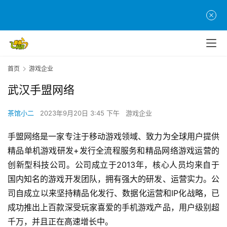
首
页
首页
游戏企业
游
茶
武汉手盟网络
原
创
茶馆小二
2023年9月20日 3:45 下午
游戏企业
手盟网络是一家专注于移动游戏领域、致力为全球用户提供
游
戏
精品单机游戏研发+发行全流程服务和精品网络游戏运营的
业
创新型科技公司。公司成立于2013年，核心人员均来自于
界
国内知名的游戏开发团队，拥有强大的研发、运营实力。公
司自成立以来坚持精品化发行、数据化运营和IP化战略，已
手
成功推出上百款深受玩家喜爱的手机游戏产品，用户级别超
机
千万，并且正在高速增长中。
游