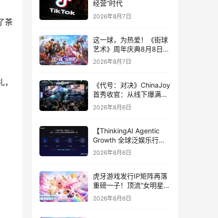
经营”时代
2026年8月7日
了茶
这一球，为热爱！《街球
艺术》周年庆典8月8日正
式上线，多重福利与全新
2026年8月7日
内容同步开启
礼，
《代号：对决》ChinaJoy
首秀收官：从线下爆满看
见玩家的真实期待
2026年8月6日
【ThinkingAI Agentic
Growth 全球泛娱乐行业
峰会】Agent 时代，人到
2026年8月6日
底负责什么
虎牙游戏发行IP矩阵再落
重磅一子！顶流“女明星”
ZANMANG LOOPY 正版
2026年8月6日
3D消除手游《消消奇遇》
惊喜曝光