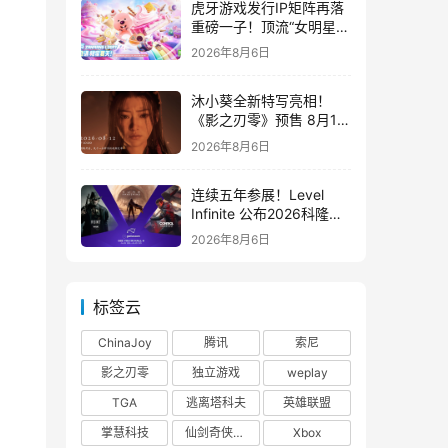
虎牙游戏发行IP矩阵再落
重磅一子！顶流“女明星”
ZANMANG LOOPY 正版
2026年8月6日
3D消除手游《消消奇遇》
惊喜曝光
沐小葵全新特写亮相！
《影之刃零》预售 8月12
日开启
2026年8月6日
连续五年参展！Level
Infinite 公布2026科隆游
戏展产品阵容
2026年8月6日
标签云
ChinaJoy
腾讯
索尼
影之刃零
独立游戏
weplay
TGA
逃离塔科夫
英雄联盟
掌慧科技
仙剑奇侠传四
Xbox