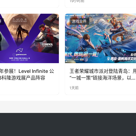
19小时前
奇遇》惊喜曝光
界
游戏业界
展！Level Infinite 公
王者荣耀城市派对登陆青岛：
26科隆游戏展产品阵容
“一城一策”链接海洋场景，以
向奔赴带动夏日文旅
1天前