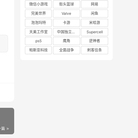
微信小游戏
街头篮球
网易
完美世界
Valve
闲鱼
泡泡玛特
卡游
米哈游
天美工作室
中国独立游戏联盟
Supercell
ps5
鹰角
逆神者
帕斯亚科技
全面战争
刺客信条
一篇