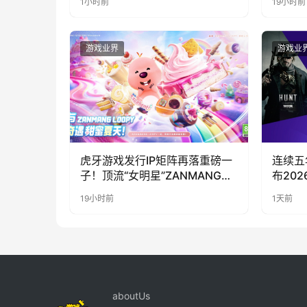
1小时前
19小时前
游戏业界
游戏业
虎牙游戏发行IP矩阵再落重磅一
连续五年参
子！顶流“女明星”ZANMANG
布20
LOOPY 正版3D消除手游《消消
19小时前
1天前
奇遇》惊喜曝光
aboutUs