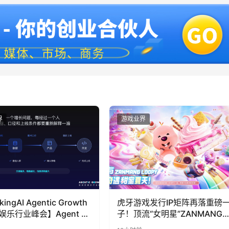
界
游戏业界
kingAI Agentic Growth
虎牙游戏发行IP矩阵再落重磅
娱乐行业峰会】Agent 时
子！顶流“女明星”ZANMANG
到底负责什么
LOOPY 正版3D消除手游《消