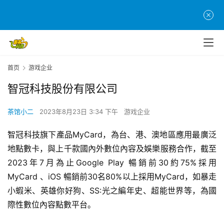
首
页
游
首页
游戏企业
茶
智冠科技股份有限公司
原
创
茶馆小二
2023年8月23日 3:34 下午
游戏企业
游
智冠科技旗下產品MyCard，為台、港、澳地區應用最廣泛
戏
地點數卡，與上千款國內外數位內容及娛樂服務合作，截至
业
2023年7月為止Google Play 暢銷前30約75%採用
界
MyCard 、iOS 暢銷前30名80%以上採用MyCard，如暴走
小蝦米、英雄你好狗、SS:光之編年史、超能世界等，為國
手
机
際性數位內容點數平台。  
游