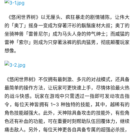
首
页
 《悠闲世界树》以无厘头、疯狂暴走的剧情铺陈，让伟大
的「奥丁」摇身一变成为穿著汗衫的鬍鬚废材大叔；奥丁的
游
坐骑神兽「雷普尼尔」成为马头人身的帅气绅士；而威猛的
茶
雷神「索尔」则成为只穿著泳裤的肌肉猛男，彻底颠覆玩家
原
想像。
创
游
戏
《悠闲世界树》不仅拥有最刺激、多元的对战模式，还具备
业
最简单的操作方法，让玩家可更快速上手，尽情体验最火热
界
的战斗快感。玩家在游戏中只需透过一指即可发动攻击指
令，每位天神皆拥有 1~3 种独特的技能，其中，越稀有的
手
角色技能越强大。此外，天神除具备攻击的技能外，有些角
机
色还有补血的功能，可在重要时刻帮助队伍回覆体力，继续
游
痛击敌人。另外，每位天神更各自具备专属的超强必杀技，
戏