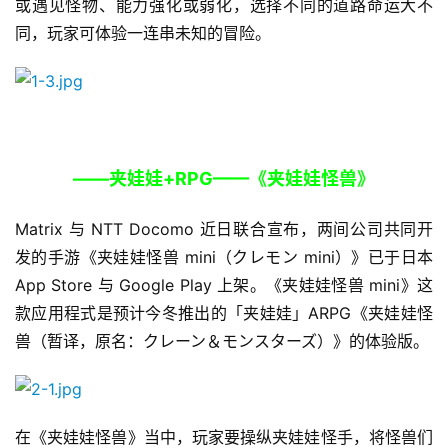
或遇见怪物、能力强化或弱化，选择不同的道路命运大不
同，玩家可体验一连串未知的冒险。
——夹娃娃+RPG——《夹娃娃怪兽》
Matrix 与 NTT Docomo 近日联合宣布，两间公司共同开
发的手游《夹娃娃怪兽 mini（クレモン mini）》已于日本 
App Store 与 Google Play 上架。《夹娃娃怪兽 mini》这
款应用程式是预计今冬推出的「夹娃娃」ARPG《夹娃娃怪
兽（暂译，原名：クレーン＆モンスターズ）》的体验版。
在《夹娃娃怪兽》当中，玩家要操纵夹娃娃怪手，将怪兽们