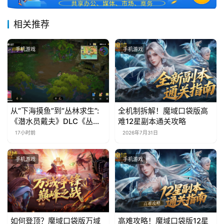
相关推荐
手机游戏
手机游戏
从“下海摸鱼”到“丛林求生”:
全机制拆解！魔域口袋版高
《潜水员戴夫》DLC《丛
难12星副本通关攻略
林》移动端定档8月14日
17小时前
2026年7月31日
手机游戏
手机游戏
如何登顶？魔域口袋版万域
高难攻略！魔域口袋版12星