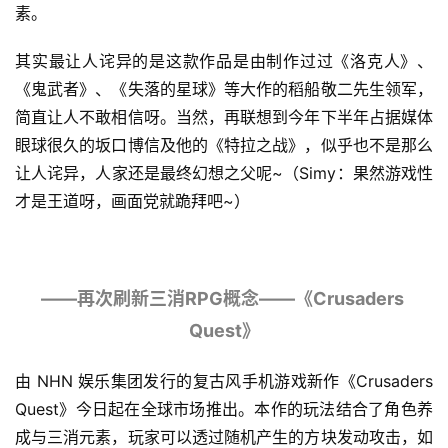
素。
接
会
其实最让人诧异的是这款作品是由制作过过《洛克人》、
《鬼武者》、《失落的星球》等大作的稻船敬二先生领军，
上
简直让人不敢相信呀。当然，再联想到今年下半年占据媒体
海
眼球很久的坂口博信及他的《特拉之战》，似乎也不是那么
站
让人诧异，人家还是最终幻想之父呢~（Simy：果然游戏性
才是王道呀，画面党就跪拜吧~）
中
文
(
——再次刷新三消RPG概念——《Crusaders 
中
Quest》
国
)
由 NHN 娱乐集团发行的复古风手机游戏新作《Crusaders 
Quest》今日起在全球市场推出。本作的玩法结合了角色养
成与三消元素，玩家可以透过随机产生的方块发动攻击，如