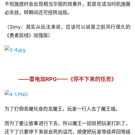
不但施放时会出现相当华丽的效果外，若是在适当时机施展
必杀技，转瞬间还可扭转战局。
单
机
（Simy：其实从玩法来说，应该可以说是之前风行很久的
游
戏
《勇者前线》加强版）
休
闲
游
戏
——雷电加RPG——《停不下来的任务》
2
0
2
为了打倒恶魔化身的龙魔王，玩家一行人去了魔王城。
5
第
而为了要让故事进行下去，所以魔王一招就把玩家打趴了，
十
还下了只要停下来就会死的诅咒，顺便把玩家等级弄回等级
三