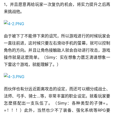
届
1，并且愿意再给玩家一次复仇的机会，将实力提升之后再
金
来挑战他。
茶
奖
由于被下了不能停下来的诅咒，所以游戏进行的时候玩家会
一直往前进，这时候只要左右滑动手机的萤幕，就可以控制
7
角色的方向。并且让角色接触敌人就会自动进行攻击，游戏
月
操作就是这麽简单。（Simy：实在想象力匮乏滴请想象一
3
下雷这个游戏，就能理解了。）
0
日
而伙伴也有分远近距离攻击的设定，而还可以细分成战士、
游
法师、弓手、骑士…等，非常丰富的职业设定。就看玩家要
茶
怎麽搭配出一支队伍了。（Simy：各种类型的子弹=。
对
=！！！）此外，当然也少不了装备、强化系统等RPG要