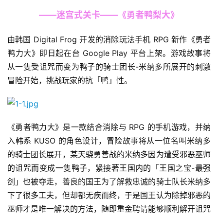
——迷宫式关卡——《勇者鸭梨大》
由韩国 Digital Frog 开发的消除玩法手机 RPG 新作《勇者
鸭力大》即日起在台 Google Play 平台上架。游戏故事将
从一隻受诅咒而变为鸭子的骑士团长-米纳多所展开的刺激
冒险开始，挑战玩家的抗「鸭」性。
《勇者鸭力大》是一款结合消除与 RPG 的手机游戏，并纳
入韩系 KUSO 的角色设计，冒险故事将从一位名叫米纳多
的骑士团长展开，某天骁勇善战的米纳多因为遭受邪恶巫师
的诅咒而变成一隻鸭子，紧接著王国内的「王国之宝-最强
剑」也被夺走，善良的国王为了解救忠诚的骑士队长米纳多
下了很多工夫，但却都无疾而终，于是国王认为除掉邪恶的
巫师才是唯一解决的方法，随即重金聘请能够顺利解开诅咒