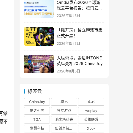
Omdia发布2026全球游
戏云平台报告：腾讯云连
续两年入选“领导者”象限
2026年8月5日
「摊开玩」独立游戏市集
正式开票！
2026年8月5日
入纵奇境，索尼INZONE
英纵亮相2026 ChinaJoy
2026年8月5日
标签云
ChinaJoy
腾讯
索尼
影之刃零
独立游戏
weplay
有像
TGA
逃离塔科夫
英雄联盟
源不
掌慧科技
仙剑奇侠传四
Xbox