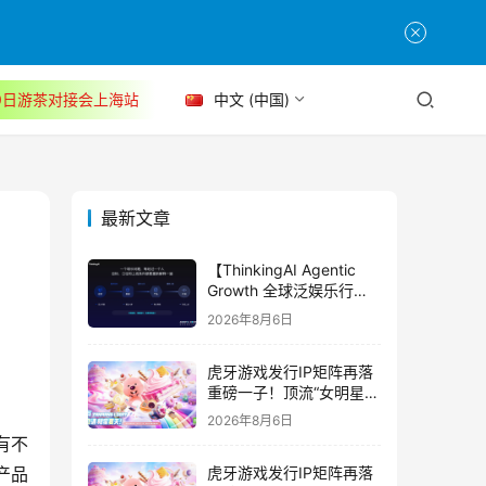
30日游茶对接会上海站
中文 (中国)
最新文章
【ThinkingAI Agentic
Growth 全球泛娱乐行业
峰会】Agent 时代，人到
2026年8月6日
底负责什么
虎牙游戏发行IP矩阵再落
重磅一子！顶流“女明星”
ZANMANG LOOPY 正版
2026年8月6日
3D消除手游《消消奇遇》
有不
惊喜曝光
产品
虎牙游戏发行IP矩阵再落