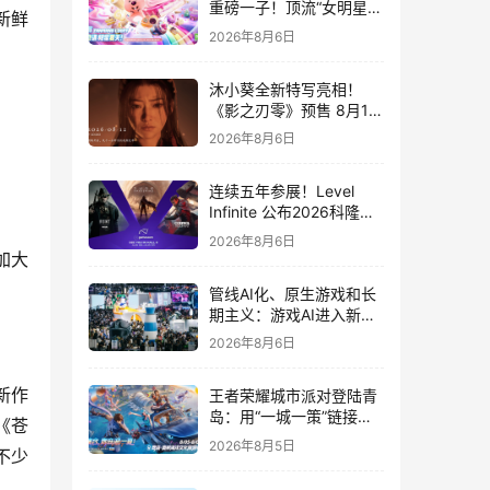
重磅一子！顶流“女明星”
新鲜
ZANMANG LOOPY 正版
2026年8月6日
3D消除手游《消消奇遇》
惊喜曝光
沐小葵全新特写亮相！
《影之刃零》预售 8月12
日开启
2026年8月6日
连续五年参展！Level
Infinite 公布2026科隆游
戏展产品阵容
2026年8月6日
加大
管线AI化、原生游戏和长
期主义：游戏AI进入新共
识时代
2026年8月6日
新作
王者荣耀城市派对登陆青
岛：用“一城一策”链接海
《苍
洋场景，以双向奔赴带动
2026年8月5日
不少
夏日文旅