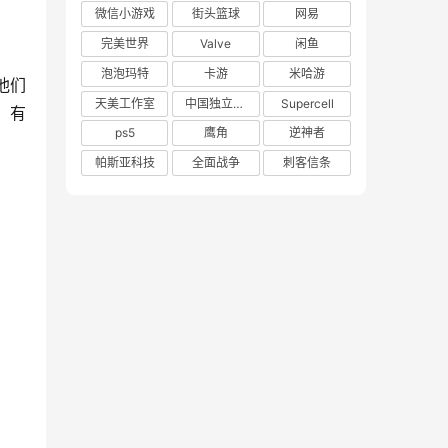
微信小游戏
街头篮球
网易
完美世界
Valve
闲鱼
泡泡玛特
卡游
米哈游
他们
天美工作室
中国独立游戏联盟
Supercell
，有
ps5
鹰角
逆神者
帕斯亚科技
全面战争
刺客信条