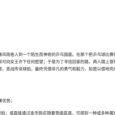
暴风雨卷入到一个陌生而神奇的乒乓国度。在那个把乒乓球比赛
就可向女王许下任何愿望；于是为了寻找回家的路，两人踏上冒
章，恶战传说球拍，最终凭借非凡的勇气和毅力，如愿以偿地完
果优势；
球拍；或直接通过金币购买随着等级提高，可得到一种或多种属