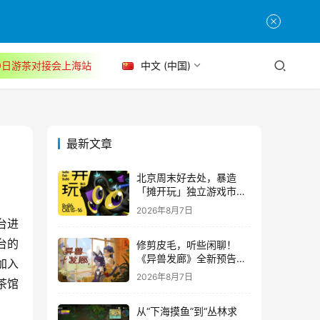
30日游茶对接会上海站
中文 (中国)
最新文章
北京周末好去处，暴造
「摊开玩」独立游戏市集
正式开票！
2026年8月7日
台进
台的
修剪皮毛，听些闲聊！
《异兽发廊》全新预告与
加入
Steam免费试玩公开
2026年8月7日
茶馆
从“下海摸鱼”到“丛林求