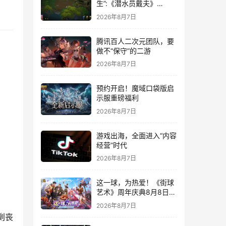
生”:《潜水员戴夫》
DLC《丛林》移动端定档
2026年8月7日
8月14日
腾讯百人二次元团队，要
做不“保守”的二游
2026年8月7日
预约开启！魔域口袋版启
示服重磅福利
2026年8月7日
游戏出海，全面进入“内容
经营”时代
2026年8月7日
这一球，为热爱！《街球
艺术》周年庆典8月8日正
式上线，多重福利与全新
2026年8月7日
内容同步开启
剿丧