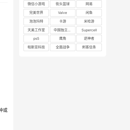
微信小游戏
街头篮球
网易
完美世界
Valve
闲鱼
泡泡玛特
卡游
米哈游
天美工作室
中国独立游戏联盟
Supercell
ps5
鹰角
逆神者
帕斯亚科技
全面战争
刺客信条
钟或