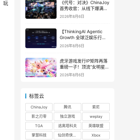
《代号：对决》ChinaJoy
，玩
首秀收官：从线下爆满看
见玩家的真实期待
2026年8月6日
【ThinkingAI Agentic
Growth 全球泛娱乐行业
峰会】Agent 时代，人到
2026年8月6日
底负责什么
虎牙游戏发行IP矩阵再落
重磅一子！顶流“女明星”
ZANMANG LOOPY 正版
2026年8月6日
3D消除手游《消消奇遇》
惊喜曝光
标签云
ChinaJoy
腾讯
索尼
影之刃零
独立游戏
weplay
TGA
逃离塔科夫
英雄联盟
掌慧科技
仙剑奇侠传四
Xbox