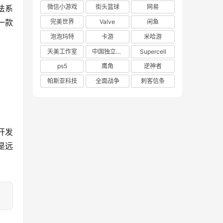
微信小游戏
街头篮球
网易
法系
一款
完美世界
Valve
闲鱼
泡泡玛特
卡游
米哈游
天美工作室
中国独立游戏联盟
Supercell
ps5
鹰角
逆神者
帕斯亚科技
全面战争
刺客信条
开发
是远