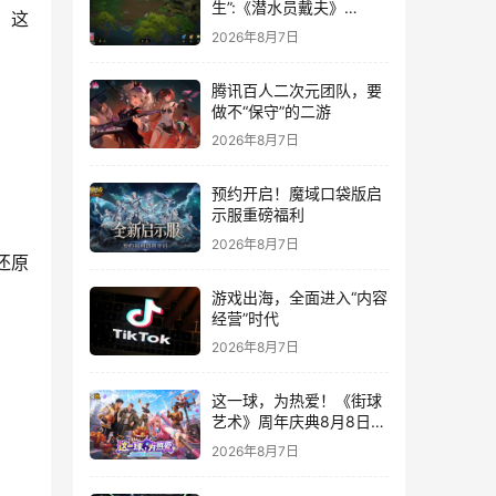
生”:《潜水员戴夫》
，这
DLC《丛林》移动端定档
2026年8月7日
8月14日
腾讯百人二次元团队，要
做不“保守”的二游
2026年8月7日
预约开启！魔域口袋版启
示服重磅福利
2026年8月7日
还原
游戏出海，全面进入“内容
经营”时代
2026年8月7日
这一球，为热爱！《街球
艺术》周年庆典8月8日正
式上线，多重福利与全新
2026年8月7日
内容同步开启