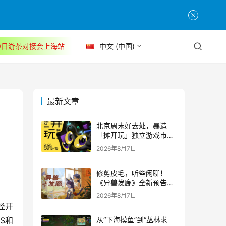
30日游茶对接会上海站
中文 (中国)
最新文章
北京周末好去处，暴造
「摊开玩」独立游戏市集
正式开票！
2026年8月7日
修剪皮毛，听些闲聊！
《异兽发廊》全新预告与
Steam免费试玩公开
2026年8月7日
经开
S和
从“下海摸鱼”到“丛林求