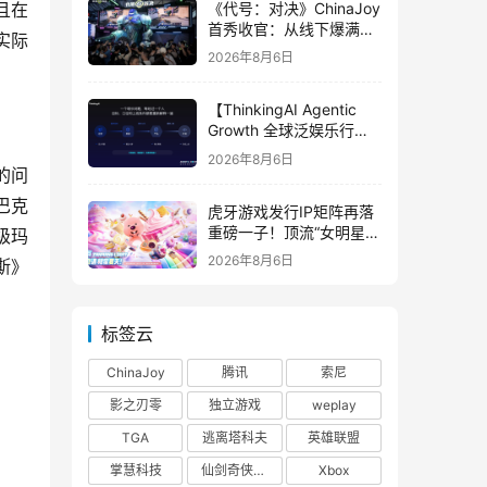
《代号：对决》ChinaJoy
且在
首秀收官：从线下爆满看
实际
见玩家的真实期待
2026年8月6日
【ThinkingAI Agentic
Growth 全球泛娱乐行业
峰会】Agent 时代，人到
2026年8月6日
底负责什么
的问
巴克
虎牙游戏发行IP矩阵再落
重磅一子！顶流“女明星”
级玛
ZANMANG LOOPY 正版
2026年8月6日
斯》
3D消除手游《消消奇遇》
惊喜曝光
标签云
ChinaJoy
腾讯
索尼
影之刃零
独立游戏
weplay
TGA
逃离塔科夫
英雄联盟
掌慧科技
仙剑奇侠传四
Xbox