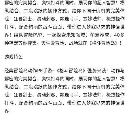
解密的完美契合，爽快打斗的同时，展现你的超人智慧！横
0
纵结合、二段跳跃的操作方式，给你不同于街机的完美体
验！狂暴剑士、灵动刺客、飘逸弓手、玄妙法师，极致操作
日
打斗，配合绚丽的战斗画面，带你进入梦寐以求的神话世
游
界！组队冒险PVP，一起探索未知领域；萌宠养成，40多
茶
种神宠等你搜集。天生爱冒险，战场就在《格斗冒险岛》！
对
游戏特色
接
经典冒险岛动作PK手游–《格斗冒险岛》强势来袭！动作与
会
解密的完美契合，爽快打斗的同时，展现你的超人智慧！横
上
纵结合、二段跳跃的操作方式，给你不同于街机的完美体
海
验！狂暴剑士、灵动刺客、飘逸弓手、玄妙法师，极致操作
站
打斗，配合绚丽的战斗画面，带你进入梦寐以求的神话世
界！
中