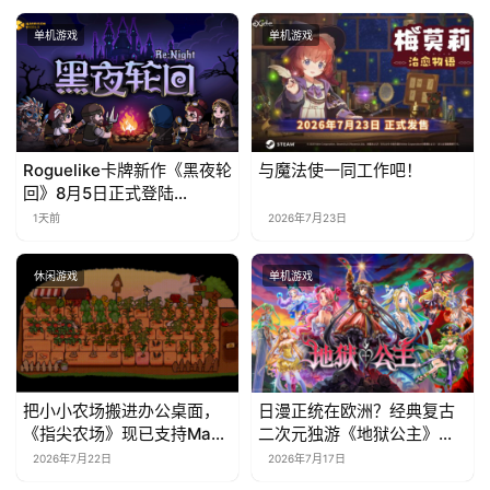
单机游戏
单机游戏
Roguelike卡牌新作《黑夜轮
与魔法使一同工作吧！
回》8月5日正式登陆
Steam，首发9折优惠开启
1天前
2026年7月23日
休闲游戏
单机游戏
把小小农场搬进办公桌面，
日漫正统在欧洲？经典复古
《指尖农场》现已支持Mac
二次元独游《地狱公主》现
系统！
已EA上线
2026年7月22日
2026年7月17日