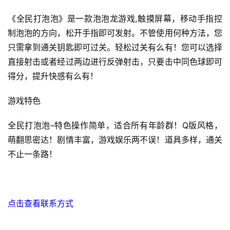
戏
业
《全民打泡泡》是一款泡泡龙游戏,触摸屏幕，移动手指控
界
制泡泡的方向，松开手指即可发射。不管使用何种方法，您
只需拿到通关钥匙即可过关。轻松过关有么有！您可以选择
手
直接射击或者经过两边进行反弹射击，只要击中同色球即可
机
得分，提升快感有么有！
游
戏
游戏特色
单
全民打泡泡–特色操作简单，适合所有年龄群！Q版风格，
机
萌翻思密达！剧情丰富，游戏娱乐两不误！道具多样，通关
游
不止一条路！
戏
休
闲
点击查看联系方式
游
戏