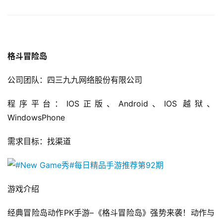
2
0
2
5
格斗冒险岛
第
十
公司团队：四三九九网络股份有限公司
三
届
程序平台：IOS正版、Android、IOS 越狱、
金
WindowsPhone
茶
奖
需求目标：找渠道
7
游戏介绍
月
经典冒险岛动作PK手游–《格斗冒险岛》强势来袭！动作与
3