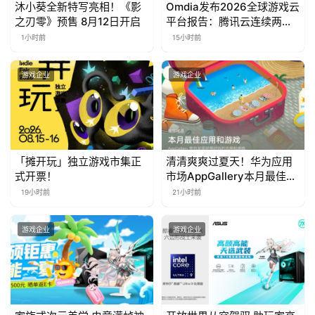
沐小葵全新特写亮相！《影
Omdia发布2026全球游戏云
游
之刃零》预售 8月12日开启
平台报告：腾讯云连续两年
入选“领导者”象限
1小时前
15小时前
茶
对
游戏企业
游戏企业
接
会
上
「摊开玩」独立游戏市集正
清清爽爽过夏天！华为应用
海
式开票！
市场AppGallery本月最佳上
新，款款提升幸福感
19小时前
21小时前
站
游戏企业
游戏企业
中
文
(
中