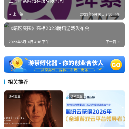
上海绛紫网络科技有限公司
2
5
上一篇
2023年5月16日 2:50 下午
第
十
《暗区突围》亮相2023腾讯游戏发布会
三
届
2023年5月16日 4:16 下午
下一篇
金
茶
奖
相关推荐
7
月
游戏企业
游戏企业
3
0
日