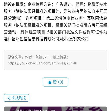
助设备批发；企业管理咨询；广告设计、代理；物联网技术
手
服务（除依法须经批准的项目外，凭营业执照依法自主开展
机
经营活动） 许可项目：第二类增值电信业务；互联网信息
游
服务（依法须经批准的项目，经相关部门批准后方可开展经
戏
营活动，具体经营项目以相关部门批准文件或许可证件为
准）福州狸猫信息科技有限公司对外投资1家公司
单
机
游
原创文章，作者：茶馆小二，禁止转载：
戏
https://youxichaguan.com/archives/28448
休
闲
赞
(0)
游
戏
生成海报
2
0