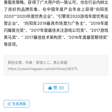
善服务策略，获得了广大用户的一致认可，也在行业内树立
了良好的品牌形象，在中国年度产业年会上获得“向阳奖 
手
2020”“2020年度优秀企业”、“引擎奖2020游戏年度优秀运
机
游
营企业”、 “向阳奖2019最具市场潜力广告主”、“2019年度
戏
闪耀星光奖”、“2017年度最佳关注游戏公司奖”、“2017游戏
黑马奖”、“ 2017最佳技术架构奖”、“2016年度最受期待奖”
单
等奖项。
机
游
戏
原创文章，作者：茶馆小二，禁止转载：
https://youxichaguan.com/archives/28275
休
闲
游
赞
(0)
戏
生成海报
2
0