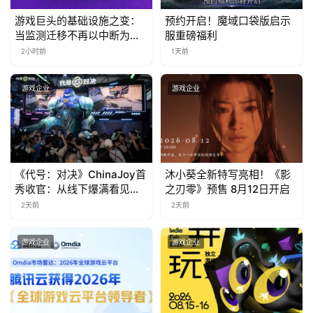
日
游戏巨头的基础设施之变：
预约开启！魔域口袋版启示
游
当监测迁移不再以中断为代
服重磅福利
价
茶
2小时前
1天前
对
游戏企业
游戏企业
接
会
上
《代号：对决》ChinaJoy首
沐小葵全新特写亮相！《影
海
秀收官：从线下爆满看见玩
之刃零》预售 8月12日开启
站
家的真实期待
2天前
2天前
游戏企业
游戏企业
中
文
(
中