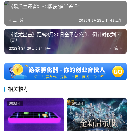
《最后生还者》PC版获“多半差评”
2
5
第
上一篇
2023年3月29日 11:42 上午
十
《战龙出击》距离3月30日全平台公测，倒计时仅剩下
三
1天！
届
金
2023年3月29日 2:24 下午
下一篇
茶
奖
相关推荐
7
月
游戏企业
游戏企业
3
0