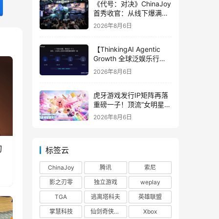
《代号：对决》ChinaJoy
首秀收官：从线下爆满看
见玩家的真实期待
2026年8月6日
【ThinkingAI Agentic
Growth 全球泛娱乐行业
峰会】Agent 时代，人到
2026年8月6日
底负责什么
虎牙游戏发行IP矩阵再落
重磅一子！顶流“女明星”
ZANMANG LOOPY 正版
2026年8月6日
3D消除手游《消消奇遇》
惊喜曝光
刃
标签云
ChinaJoy
腾讯
索尼
影之刃零
独立游戏
weplay
TGA
逃离塔科夫
英雄联盟
掌慧科技
仙剑奇侠传四
Xbox