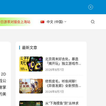
30日游茶对接会上海站
中文 (中国)
最新文章
北京周末好去处，暴造
「摊开玩」独立游戏市集
正式开票！
2026年8月7日
2D
戏公
修剪皮毛，听些闲聊！
《异兽发廊》全新预告与
速掌
Steam免费试玩公开
2026年8月7日
的美
从“下海摸鱼”到“丛林求