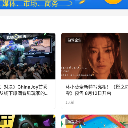
业
游戏企业
：对决》ChinaJoy首秀
沐小葵全新特写亮相！《影之
从线下爆满看见玩家的真
零》预售 8月12日开启
2天前
业
游戏企业