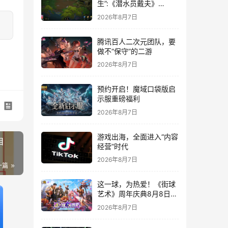
生”:《潜水员戴夫》
DLC《丛林》移动端定档
2026年8月7日
8月14日
腾讯百人二次元团队，要
做不“保守”的二游
2026年8月7日
预约开启！魔域口袋版启
示服重磅福利
2026年8月7日
游戏出海，全面进入“内容
目
经营”时代
2026年8月7日
一篇
这一球，为热爱！《街球
艺术》周年庆典8月8日正
式上线，多重福利与全新
2026年8月7日
内容同步开启