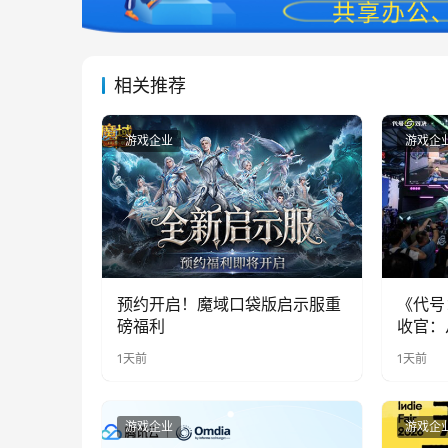
相关推荐
游戏企业
游戏企
预约开启！魔域口袋版启示服重
《代号
磅福利
收官：
实期待
1天前
1天前
游戏企业
游戏企