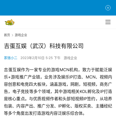
首
页
首页
游戏企业
游
茶
吉蛋互娱（武汉）科技有限公司
原
创
茶馆小二
2023年2月10日 5:25 下午
游戏企业
吉蛋互娱作为一家专业的游戏MCN机构，致力于赋能泛娱
游
戏
乐+游戏推广产业链，业务涉及娱乐IP打造、MCN、视频内
业
容创意和电竞四大板块，涵盖游戏，网剧，短视频，商务广
界
告，电子竞技等多个领域，其中游戏相关KOL孵化及IP打造
是核心重点。与优质视频作者和头部短视频IP签约，从培养
手
包装、内容产出、推广分发、IP孵化、版权买卖、主播经纪
机
等多个角度出发打造游戏内容泛娱乐综合体。  
游