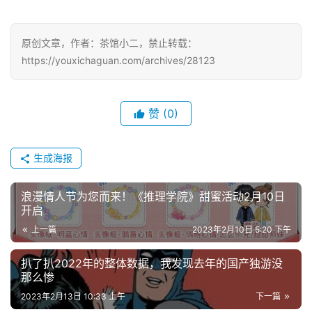
戏
原创文章，作者：茶馆小二，禁止转载：
单
https://youxichaguan.com/archives/28123
机
游
戏
赞
(0)
休
闲
生成海报
游
戏
浪漫情人节为您而来！《推理学院》甜蜜活动2月10日
开启
2
上一篇
2023年2月10日 5:20 下午
0
2
扒了扒2022年的整体数据，我发现去年的国产独游没
那么惨
5
第
2023年2月13日 10:33 上午
下一篇