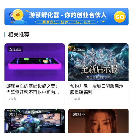
十
三
届
金
茶
相关推荐
奖
游戏企业
游戏企业
7
月
3
游戏巨头的基础设施之变：
预约开启！魔域口袋版启示
当监测迁移不再以中断为代
服重磅福利
0
价
2天前
3天前
日
游戏企业
游戏企业
游
茶