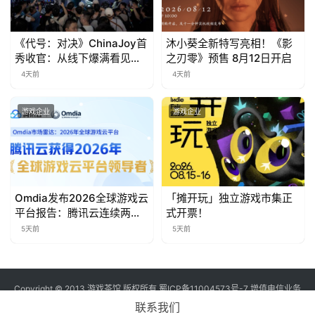
对
接
《代号：对决》ChinaJoy首
沐小葵全新特写亮相！《影
秀收官：从线下爆满看见玩
之刃零》预售 8月12日开启
会
家的真实期待
4天前
4天前
上
海
游戏企业
游戏企业
站
中
Omdia发布2026全球游戏云
「摊开玩」独立游戏市集正
文
平台报告：腾讯云连续两年
式开票！
入选“领导者”象限
(
5天前
5天前
中
国
)
Copyright © 2013 游戏茶馆 版权所有
蜀ICP备11004573号-7
增值电信业务
经营许可证 川B2-20170060号
联系我们