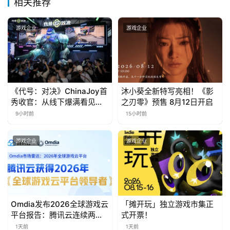
相关推荐
金
茶
游戏企业
游戏企业
奖
7
《代号：对决》ChinaJoy首
沐小葵全新特写亮相！《影
月
秀收官：从线下爆满看见玩
之刃零》预售 8月12日开启
家的真实期待
9小时前
15小时前
3
0
游戏企业
游戏企业
日
游
茶
Omdia发布2026全球游戏云
「摊开玩」独立游戏市集正
对
平台报告：腾讯云连续两年
式开票！
入选“领导者”象限
1天前
1天前
接