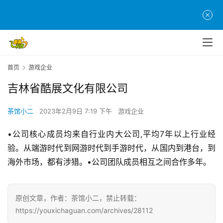
首
页
游
茶
原
首页
游戏企业
创
吉林省酷展文化有限公司
游
茶馆小二
2023年2月9日 7:19 下午
游戏企业
戏
业
•公司核心成员均来自行业内大公司,平均7年以上行业经
界
验。从端游时代到网游时代到手游时代，从国内到港台，到
海外市场，都有涉猎。•公司团队成员相互之间合作多年。
手
机
游
原创文章，作者：茶馆小二，禁止转载：
戏
https://youxichaguan.com/archives/28112