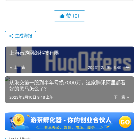
单
机
赞
(0)
游
戏
生成海报
休
上海石游网络科技有限
闲
游
戏
上一篇
2023年2月9日 6:49 下午
从港交第一股到半年亏损7000万，这家腾讯阿里都看
2
好的黑马怎么了？
0
2023年2月10日 9:48 上午
下一篇
2
5
第
十
三
届