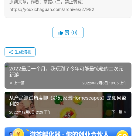
原创文章，作者：茶馆小二，禁止转载：
https://youxichaguan.com/archives/27982
单
机
游
赞
(0)
戏
生成海报
休
闲
游
2022最后一个月，我玩到了今年可能最惊艳的二次元
新游
戏
上一篇
2022年12月6日 10:05 上午
2
从产品测试角度聊《梦幻家园Homescapes》是如何盈
0
利的
2
2022年12月6日 2:29 下午
下一篇
5
第
十
三