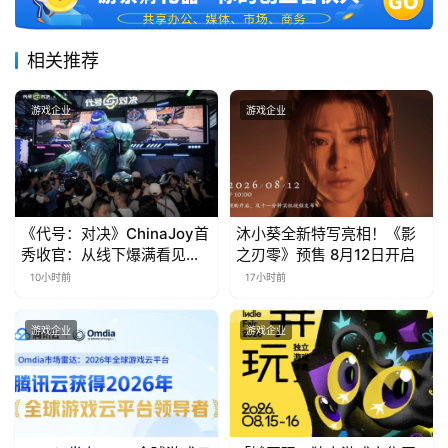
届
金
相关推荐
茶
奖
游戏企业
游戏企业
7
月
《代号：对决》ChinaJoy首
沐小葵全新特写亮相！《影
秀收官：从线下爆满看见玩
之刃零》预售 8月12日开启
3
家的真实期待
10小时前
17小时前
0
日
游戏企业
游戏企业
游
茶
对