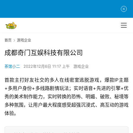
首
页
游
首页
游戏企业
茶
原
成都奇门互娱科技有限公司
创
茶馆小二
2022年12月6日 11:17 上午
游戏企业
游
戏
首款主打好友社交的多人在线密室逃脱游戏，爆款IP主题
业
+多用户身份+多线路剧情玩法；实时语音+先进的引擎+优
界
秀的美术制作能力，实时转换的恐怖、明媚、破败、秘境等
多种氛围，让用户最大程度感受超强沉浸式、高互动的游戏
手
体验。
机
游
戏