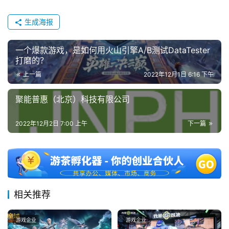
2
0
生成海报
2
5
一个爆款游戏，是如何用火山引擎A/B测试DataTester
第
打磨的？
十
上一篇
2022年12月1日 6:16 下午
三
届
聚能普惠（北京）科技有限公司
金
茶
2022年12月2日 7:00 上午
下一篇
奖
7
相关推荐
月
3
游戏企业
游戏企业