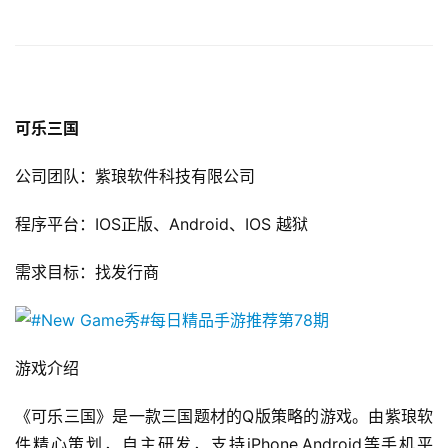
可乐三国
公司团队：紫琅软件科技有限公司
首
页
程序平台：IOS正版、Android、IOS 越狱
游
需求目标：找发行商
茶
原
创
游戏介绍 
游
戏
《可乐三国》是一款三国题材的Q版策略的游戏。由紫琅软
业
件精心策划，自主研发，支持iPhone,Android等手机平