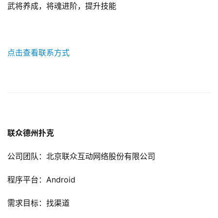
武将养成，将魂进阶，提升技能
0
2
5
第
点击查看联系方式
十
三
届
金
茶
奖
联众德州扑克
公司团队：北京联众互动网络股份有限公司
7
月
程序平台：Android
3
需求目标：找渠道
0