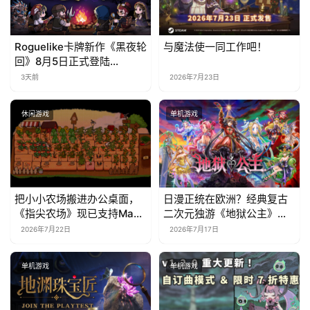
Roguelike卡牌新作《黑夜轮
与魔法使一同工作吧！
回》8月5日正式登陆
Steam，首发9折优惠开启
3天前
2026年7月23日
休闲游戏
单机游戏
把小小农场搬进办公桌面，
日漫正统在欧洲？经典复古
《指尖农场》现已支持Mac
二次元独游《地狱公主》现
系统！
已EA上线
2026年7月22日
2026年7月17日
单机游戏
单机游戏