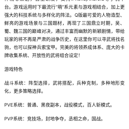
界
台。游戏运用时下最流行“萌”系元素与游戏相结合，加上更
强大的科技系统与多样化的阵法。Q版最可爱的人物造型、
手
鲜亮的游戏场景与三国题材，再现了三国鼎立时期，吴、
机
蜀、魏三国的巅峰对决，通过丰富而幽默的新颖剧情，带给
游
戏
玩家的将不再是严肃的战争历史，在这里你可以寻武将找名
驹，也可以探神兵索宝甲。完美的将领养成体系、庞大的卡
单
牌收集系统、开放性的武将组合设定！
机
游
游戏特色 
戏
战斗系统：阵型选择，武将搭配，兵种克制，多种地形变
休
化，更多策略选择。
闲
游
PVE系统：普通、黑夜副本，战役模式，百人斩模式。
戏
PVP系统：竞技场，封地争夺，丞相之命，国战。
2