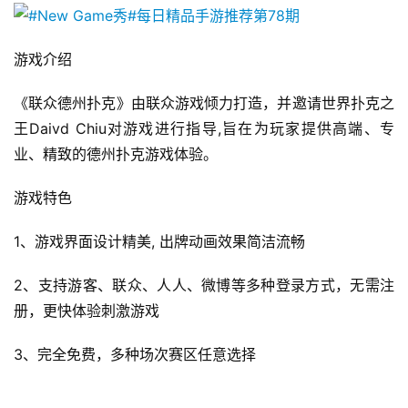
日
游
游戏介绍 
茶
《联众德州扑克》由联众游戏倾力打造，并邀请世界扑克之
对
王Daivd Chiu对游戏进行指导,旨在为玩家提供高端、专
接
业、精致的德州扑克游戏体验。
会
游戏特色 
上
1、游戏界面设计精美, 出牌动画效果简洁流畅
海
站
2、支持游客、联众、人人、微博等多种登录方式，无需注
册，更快体验刺激游戏
3、完全免费，多种场次赛区任意选择
中
文
(